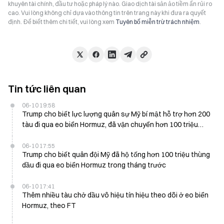
khuyên tài chính, đầu tư hoặc pháp lý nào. Giao dịch tài sản ảo tiềm ẩn rủi ro
cao. Vui lòng không chỉ dựa vào thông tin trên trang này khi đưa ra quyết
định. Để biết thêm chi tiết, vui lòng xem
Tuyên bố miễn trừ trách nhiệm
.
Tin tức liên quan
06-10 19:58
Trump cho biết lực lượng quân sự Mỹ bí mật hỗ trợ hơn 200
tàu đi qua eo biển Hormuz, đã vận chuyển hơn 100 triệu
thùng dầu
06-10 17:55
Trump cho biết quân đội Mỹ đã hộ tống hơn 100 triệu thùng
dầu đi qua eo biển Hormuz trong tháng trước
06-10 17:41
Thêm nhiều tàu chở dầu vô hiệu tín hiệu theo dõi ở eo biển
Hormuz, theo FT