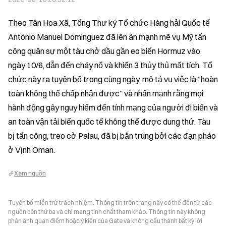
Theo Tân Hoa Xã, Tổng Thư ký Tổ chức Hàng hải Quốc tế 
António Manuel Dominguez đã lên án mạnh mẽ vụ Mỹ tấn 
công quân sự một tàu chở dầu gần eo biển Hormuz vào 
ngày 10/6, dẫn đến cháy nổ và khiến 3 thủy thủ mất tích. Tổ 
chức này ra tuyên bố trong cùng ngày, mô tả vụ việc là “hoàn 
toàn không thể chấp nhận được” và nhấn mạnh rằng mọi 
hành động gây nguy hiểm đến tính mạng của người đi biển và 
an toàn vận tải biển quốc tế không thể được dung thứ. Tàu 
bị tấn công, treo cờ Palau, đã bị bắn trúng bởi các đạn pháo 
ở Vịnh Oman.
Xem nguồn
Tuyên bố miễn trừ trách nhiệm: Thông tin trên trang này có thể đến từ các
nguồn bên thứ ba và chỉ mang tính chất tham khảo. Thông tin này không
phản ánh quan điểm hoặc ý kiến của Gate và không cấu thành bất kỳ lời