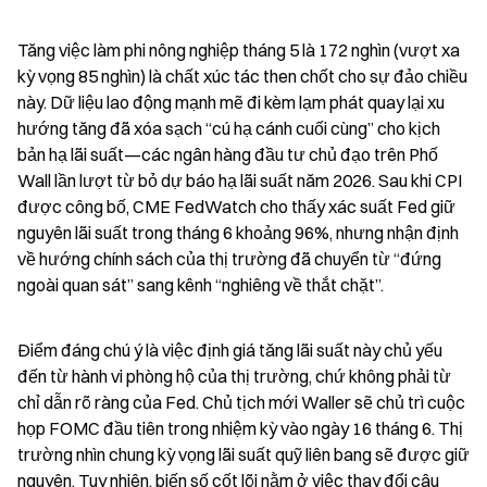
Tăng việc làm phi nông nghiệp tháng 5 là 172 nghìn (vượt xa 
kỳ vọng 85 nghìn) là chất xúc tác then chốt cho sự đảo chiều 
này. Dữ liệu lao động mạnh mẽ đi kèm lạm phát quay lại xu 
hướng tăng đã xóa sạch “cú hạ cánh cuối cùng” cho kịch 
bản hạ lãi suất—các ngân hàng đầu tư chủ đạo trên Phố 
Wall lần lượt từ bỏ dự báo hạ lãi suất năm 2026. Sau khi CPI 
được công bố, CME FedWatch cho thấy xác suất Fed giữ 
nguyên lãi suất trong tháng 6 khoảng 96%, nhưng nhận định 
về hướng chính sách của thị trường đã chuyển từ “đứng 
ngoài quan sát” sang kênh “nghiêng về thắt chặt”.
Điểm đáng chú ý là việc định giá tăng lãi suất này chủ yếu 
đến từ hành vi phòng hộ của thị trường, chứ không phải từ 
chỉ dẫn rõ ràng của Fed. Chủ tịch mới Waller sẽ chủ trì cuộc 
họp FOMC đầu tiên trong nhiệm kỳ vào ngày 16 tháng 6. Thị 
trường nhìn chung kỳ vọng lãi suất quỹ liên bang sẽ được giữ 
nguyên. Tuy nhiên, biến số cốt lõi nằm ở việc thay đổi câu 