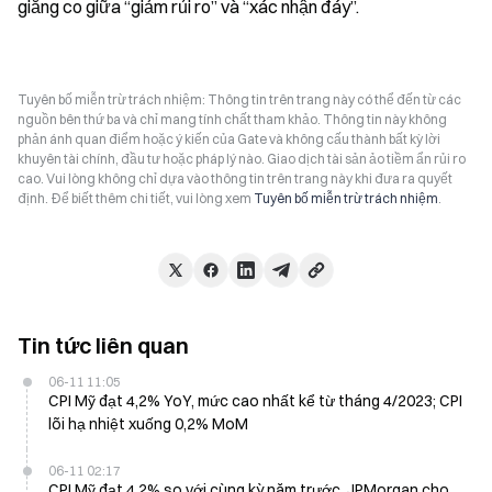
giằng co giữa “giảm rủi ro” và “xác nhận đáy”.
Tuyên bố miễn trừ trách nhiệm: Thông tin trên trang này có thể đến từ các
nguồn bên thứ ba và chỉ mang tính chất tham khảo. Thông tin này không
phản ánh quan điểm hoặc ý kiến của Gate và không cấu thành bất kỳ lời
khuyên tài chính, đầu tư hoặc pháp lý nào. Giao dịch tài sản ảo tiềm ẩn rủi ro
cao. Vui lòng không chỉ dựa vào thông tin trên trang này khi đưa ra quyết
định. Để biết thêm chi tiết, vui lòng xem
Tuyên bố miễn trừ trách nhiệm
.
Tin tức liên quan
06-11 11:05
CPI Mỹ đạt 4,2% YoY, mức cao nhất kể từ tháng 4/2023; CPI
lõi hạ nhiệt xuống 0,2% MoM
06-11 02:17
CPI Mỹ đạt 4,2% so với cùng kỳ năm trước, JPMorgan cho