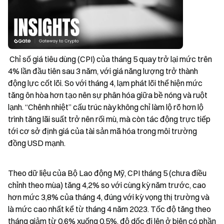
 Chỉ số giá tiêu dùng (CPI) của tháng 5 quay trở lại mức trên 
4% lần đầu tiên sau 3 năm, với giá năng lượng trở thành 
động lực cốt lõi. So với tháng 4, lạm phát lõi thể hiện mức 
tăng ôn hòa hơn tạo nên sự phân hóa giữa bề nóng và ruột 
lạnh. “Chênh nhiệt” cấu trúc này không chỉ làm lộ rõ hơn lộ 
trình tăng lãi suất trở nên rối mù, mà còn tác động trực tiếp 
tới cơ sở định giá của tài sản mã hóa trong môi trường 
đồng USD mạnh.
Theo dữ liệu của Bộ Lao động Mỹ, CPI tháng 5 (chưa điều 
chỉnh theo mùa) tăng 4,2% so với cùng kỳ năm trước, cao 
hơn mức 3,8% của tháng 4, đúng với kỳ vọng thị trường và 
là mức cao nhất kể từ tháng 4 năm 2023. Tốc độ tăng theo 
tháng giảm từ 0,6% xuống 0,5%, độ dốc đi lên ở biên có phần 