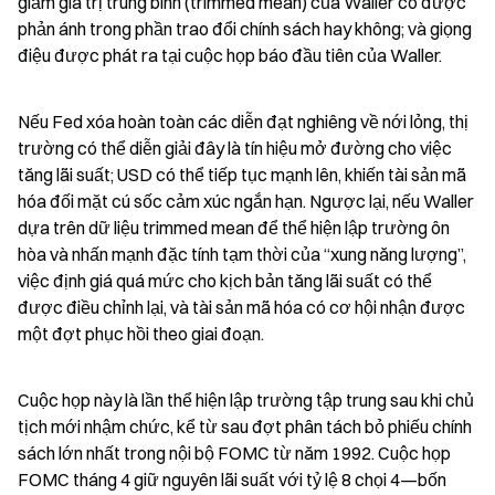
giảm giá trị trung bình (trimmed mean) của Waller có được 
phản ánh trong phần trao đổi chính sách hay không; và giọng 
điệu được phát ra tại cuộc họp báo đầu tiên của Waller.
Nếu Fed xóa hoàn toàn các diễn đạt nghiêng về nới lỏng, thị 
trường có thể diễn giải đây là tín hiệu mở đường cho việc 
tăng lãi suất; USD có thể tiếp tục mạnh lên, khiến tài sản mã 
hóa đối mặt cú sốc cảm xúc ngắn hạn. Ngược lại, nếu Waller 
dựa trên dữ liệu trimmed mean để thể hiện lập trường ôn 
hòa và nhấn mạnh đặc tính tạm thời của “xung năng lượng”, 
việc định giá quá mức cho kịch bản tăng lãi suất có thể 
được điều chỉnh lại, và tài sản mã hóa có cơ hội nhận được 
một đợt phục hồi theo giai đoạn.
Cuộc họp này là lần thể hiện lập trường tập trung sau khi chủ 
tịch mới nhậm chức, kể từ sau đợt phân tách bỏ phiếu chính 
sách lớn nhất trong nội bộ FOMC từ năm 1992. Cuộc họp 
FOMC tháng 4 giữ nguyên lãi suất với tỷ lệ 8 chọi 4—bốn 