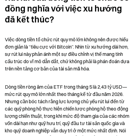
đồng nghĩa với việc xu hướng 
đã kết thúc?
Việc dòng tiền tổ chức rút quy mô lớn không nên được hiểu 
đơn giản là “tiêu cực với Bitcoin”. Nhìn từ xu hướng dài hơn, 
sự rút lui này phản ánh một sự điều chỉnh vị thế mang tính 
cấu trúc do vĩ mô dẫn dắt, chứ không phải là phán đoán dựa 
trên nền tảng cơ bản của tài sản mã hóa.
Dòng tiền ròng âm của ETF trong tháng 5 là 2,43 tỷ USD—
mức rút quy mô lớn nhất theo tháng kể từ đầu năm 2026. 
Nhưng cần bóc tách rằng lực lượng chủ yếu rút lui đến từ 
các quỹ phòng hộ thực hiện chiến lược phòng hộ theo động 
lượng chiến thuật, trong khi mức độ tham gia của các nhóm 
vốn dài hạn như quỹ hưu trí, quỹ đầu tư tài sản quốc gia và 
kho quỹ doanh nghiệp vẫn duy trì ở một mức nhất định. Nói 