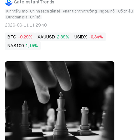
GateInstantTrends
Kinh tế vĩ mô
Chính sách tiền tệ
Phân tích thị trường
Ngoại hối
Cổ phiếu
Dự đoán giá
Chỉ số
2026-06-11 11:29:40
BTC
-0,29%
XAUUSD
2,39%
USIDX
-0,34%
NAS100
1,15%