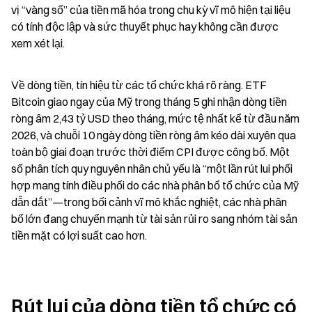
vị “vàng số” của tiền mã hóa trong chu kỳ vĩ mô hiện tại liệu 
có tính độc lập và sức thuyết phục hay không cần được 
xem xét lại.
Về dòng tiền, tín hiệu từ các tổ chức khá rõ ràng. ETF 
Bitcoin giao ngay của Mỹ trong tháng 5 ghi nhận dòng tiền 
ròng âm 2,43 tỷ USD theo tháng, mức tệ nhất kể từ đầu năm 
2026, và chuỗi 10 ngày dòng tiền ròng âm kéo dài xuyên qua 
toàn bộ giai đoạn trước thời điểm CPI được công bố. Một 
số phân tích quy nguyên nhân chủ yếu là “một lần rút lui phối 
hợp mang tính điều phối do các nhà phân bổ tổ chức của Mỹ 
dẫn dắt”—trong bối cảnh vĩ mô khắc nghiệt, các nhà phân 
bổ lớn đang chuyển mạnh từ tài sản rủi ro sang nhóm tài sản 
tiền mặt có lợi suất cao hơn.
Rút lui của dòng tiền tổ chức có 