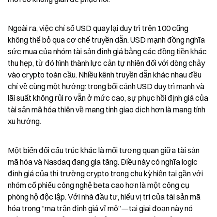
Ngoài ra, việc chỉ số USD quay lại duy trì trên 100 cũng 
không thể bỏ qua cơ chế truyền dẫn. USD mạnh đồng nghĩa 
sức mua của nhóm tài sản định giá bằng các đồng tiền khác 
thu hẹp, từ đó hình thành lực cản tự nhiên đối với dòng chảy 
vào crypto toàn cầu. Nhiều kênh truyền dẫn khác nhau đều 
chỉ về cùng một hướng: trong bối cảnh USD duy trì mạnh và 
lãi suất không rủi ro vẫn ở mức cao, sự phục hồi định giá của 
tài sản mã hóa thiên về mang tính giao dịch hơn là mang tính 
xu hướng.
Một biến đổi cấu trúc khác là mối tương quan giữa tài sản 
mã hóa và Nasdaq đang gia tăng. Điều này có nghĩa logic 
định giá của thị trường crypto trong chu kỳ hiện tại gần với 
nhóm cổ phiếu công nghệ beta cao hơn là một công cụ 
phòng hộ độc lập. Với nhà đầu tư, hiểu vị trí của tài sản mã 
hóa trong “ma trận định giá vĩ mô”—tại giai đoạn này nó 