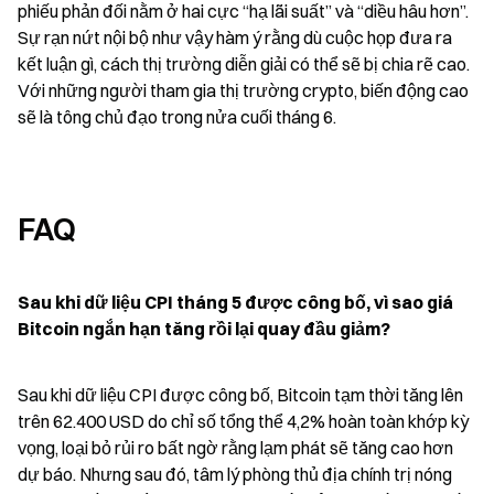
phiếu phản đối nằm ở hai cực “hạ lãi suất” và “diều hâu hơn”. 
Sự rạn nứt nội bộ như vậy hàm ý rằng dù cuộc họp đưa ra 
kết luận gì, cách thị trường diễn giải có thể sẽ bị chia rẽ cao. 
Với những người tham gia thị trường crypto, biến động cao 
sẽ là tông chủ đạo trong nửa cuối tháng 6.
FAQ
Sau khi dữ liệu CPI tháng 5 được công bố, vì sao giá 
Bitcoin ngắn hạn tăng rồi lại quay đầu giảm?
Sau khi dữ liệu CPI được công bố, Bitcoin tạm thời tăng lên 
trên 62.400 USD do chỉ số tổng thể 4,2% hoàn toàn khớp kỳ 
vọng, loại bỏ rủi ro bất ngờ rằng lạm phát sẽ tăng cao hơn 
dự báo. Nhưng sau đó, tâm lý phòng thủ địa chính trị nóng 