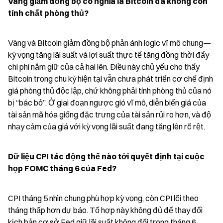
Vàng giảm đồng bộ có nghĩa là Bitcoin đã không còn 
tính chất phòng thủ?
Vàng và Bitcoin giảm đồng bộ phản ánh logic vĩ mô chung—
kỳ vọng tăng lãi suất và lợi suất thực tế tăng đồng thời đẩy 
chi phí nắm giữ của cả hai lên. Điều này chủ yếu cho thấy 
Bitcoin trong chu kỳ hiện tại vẫn chưa phát triển cơ chế định 
giá phòng thủ độc lập, chứ không phải tính phòng thủ của nó 
bị “bác bỏ”. Ở giai đoạn ngược gió vĩ mô, diễn biến giá của 
tài sản mã hóa giống đặc trưng của tài sản rủi ro hơn, và độ 
nhạy cảm của giá với kỳ vọng lãi suất đang tăng lên rõ rệt.
Dữ liệu CPI tác động thế nào tới quyết định tại cuộc 
họp FOMC tháng 6 của Fed?
CPI tháng 5 nhìn chung phù hợp kỳ vọng, còn CPI lõi theo 
tháng thấp hơn dự báo. Tổ hợp này không đủ để thay đổi 
kịch bản cơ sở Fed giữ lãi suất không đổi trong tháng 6. 