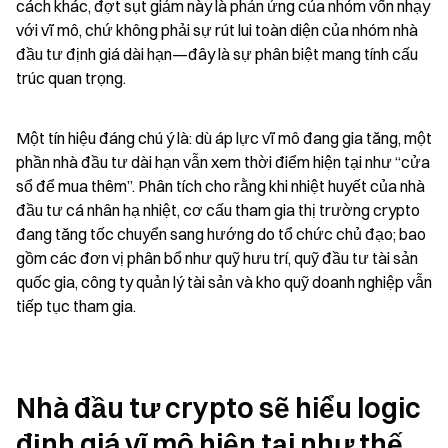
cách khác, đợt sụt giảm này là phản ứng của nhóm vốn nhạy 
với vĩ mô, chứ không phải sự rút lui toàn diện của nhóm nhà 
đầu tư định giá dài hạn—đây là sự phân biệt mang tính cấu 
trúc quan trọng.
Một tín hiệu đáng chú ý là: dù áp lực vĩ mô đang gia tăng, một 
phần nhà đầu tư dài hạn vẫn xem thời điểm hiện tại như “cửa 
sổ để mua thêm”. Phân tích cho rằng khi nhiệt huyết của nhà 
đầu tư cá nhân hạ nhiệt, cơ cấu tham gia thị trường crypto 
đang tăng tốc chuyển sang hướng do tổ chức chủ đạo; bao 
gồm các đơn vị phân bổ như quỹ hưu trí, quỹ đầu tư tài sản 
quốc gia, công ty quản lý tài sản và kho quỹ doanh nghiệp vẫn 
tiếp tục tham gia.
Nhà đầu tư crypto sẽ hiểu logic 
định giá vĩ mô hiện tại như thế 