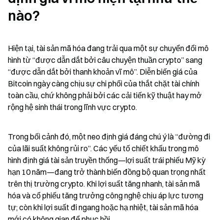
nào?
Hiện tại, tài sản mã hóa đang trải qua một sự chuyển đổi mô 
hình từ “được dẫn dắt bởi câu chuyện thuần crypto” sang 
“được dẫn dắt bởi thanh khoản vĩ mô”. Diễn biến giá của 
Bitcoin ngày càng chịu sự chi phối của thắt chặt tài chính 
toàn cầu, chứ không phải bởi các cải tiến kỹ thuật hay mở 
rộng hệ sinh thái trong lĩnh vực crypto.
Trong bối cảnh đó, một neo định giá đáng chú ý là “đường đi 
của lãi suất không rủi ro”. Các yếu tố chiết khấu trong mô 
hình định giá tài sản truyền thống—lợi suất trái phiếu Mỹ kỳ 
hạn 10 năm—đang trở thành biến đồng bộ quan trọng nhất 
trên thị trường crypto. Khi lợi suất tăng nhanh, tài sản mã 
hóa và cổ phiếu tăng trưởng công nghệ chịu áp lực tương 
tự; còn khi lợi suất đi ngang hoặc hạ nhiệt, tài sản mã hóa 
mới có không gian để phục hồi.