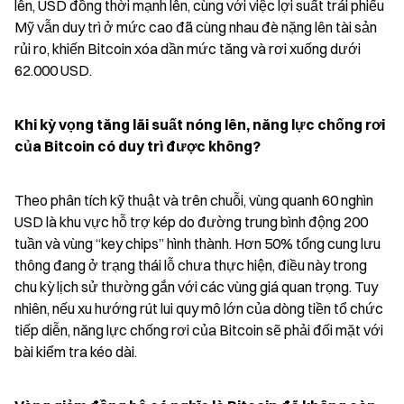
lên, USD đồng thời mạnh lên, cùng với việc lợi suất trái phiếu 
Mỹ vẫn duy trì ở mức cao đã cùng nhau đè nặng lên tài sản 
rủi ro, khiến Bitcoin xóa dần mức tăng và rơi xuống dưới 
62.000 USD.
Khi kỳ vọng tăng lãi suất nóng lên, năng lực chống rơi 
của Bitcoin có duy trì được không?
Theo phân tích kỹ thuật và trên chuỗi, vùng quanh 60 nghìn 
USD là khu vực hỗ trợ kép do đường trung bình động 200 
tuần và vùng “key chips” hình thành. Hơn 50% tổng cung lưu 
thông đang ở trạng thái lỗ chưa thực hiện, điều này trong 
chu kỳ lịch sử thường gắn với các vùng giá quan trọng. Tuy 
nhiên, nếu xu hướng rút lui quy mô lớn của dòng tiền tổ chức 
tiếp diễn, năng lực chống rơi của Bitcoin sẽ phải đối mặt với 
bài kiểm tra kéo dài.