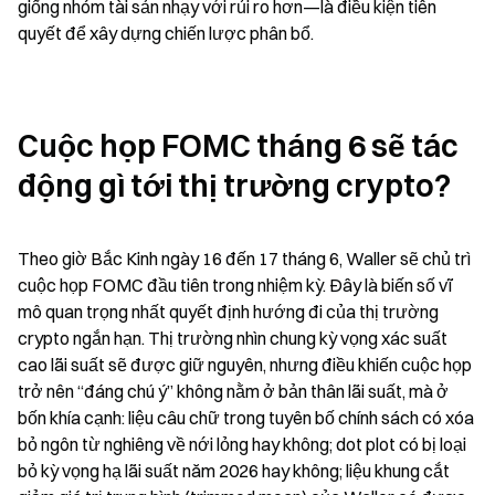
giống nhóm tài sản nhạy với rủi ro hơn—là điều kiện tiên 
quyết để xây dựng chiến lược phân bổ.
Cuộc họp FOMC tháng 6 sẽ tác 
động gì tới thị trường crypto?
Theo giờ Bắc Kinh ngày 16 đến 17 tháng 6, Waller sẽ chủ trì 
cuộc họp FOMC đầu tiên trong nhiệm kỳ. Đây là biến số vĩ 
mô quan trọng nhất quyết định hướng đi của thị trường 
crypto ngắn hạn. Thị trường nhìn chung kỳ vọng xác suất 
cao lãi suất sẽ được giữ nguyên, nhưng điều khiến cuộc họp 
trở nên “đáng chú ý” không nằm ở bản thân lãi suất, mà ở 
bốn khía cạnh: liệu câu chữ trong tuyên bố chính sách có xóa 
bỏ ngôn từ nghiêng về nới lỏng hay không; dot plot có bị loại 
bỏ kỳ vọng hạ lãi suất năm 2026 hay không; liệu khung cắt 