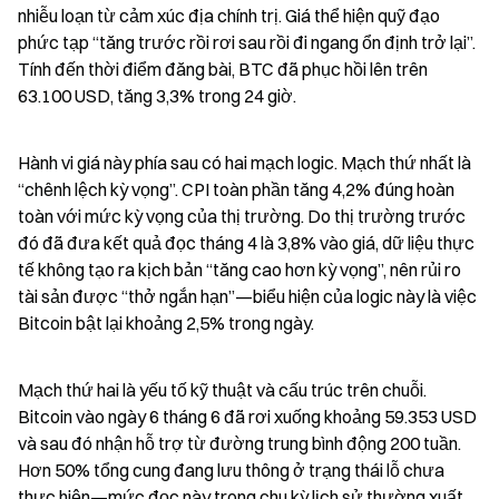
nhiễu loạn từ cảm xúc địa chính trị. Giá thể hiện quỹ đạo 
phức tạp “tăng trước rồi rơi sau rồi đi ngang ổn định trở lại”. 
Tính đến thời điểm đăng bài, BTC đã phục hồi lên trên 
63.100 USD, tăng 3,3% trong 24 giờ.
Hành vi giá này phía sau có hai mạch logic. Mạch thứ nhất là 
“chênh lệch kỳ vọng”. CPI toàn phần tăng 4,2% đúng hoàn 
toàn với mức kỳ vọng của thị trường. Do thị trường trước 
đó đã đưa kết quả đọc tháng 4 là 3,8% vào giá, dữ liệu thực 
tế không tạo ra kịch bản “tăng cao hơn kỳ vọng”, nên rủi ro 
tài sản được “thở ngắn hạn”—biểu hiện của logic này là việc 
Bitcoin bật lại khoảng 2,5% trong ngày.
Mạch thứ hai là yếu tố kỹ thuật và cấu trúc trên chuỗi. 
Bitcoin vào ngày 6 tháng 6 đã rơi xuống khoảng 59.353 USD 
và sau đó nhận hỗ trợ từ đường trung bình động 200 tuần. 
Hơn 50% tổng cung đang lưu thông ở trạng thái lỗ chưa 
thực hiện—mức đọc này trong chu kỳ lịch sử thường xuất 