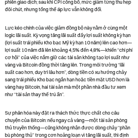
phiên giao dịch; sau khi CPI công bố, mức giảm từng thu hẹp 
đôi chút, nhưng tổng thể áp lực vẫn không đổi.
Lực kéo chính của việc giảm đồng bộ này nằm ở cùng một 
logic lãi suất. Kỳ vọng tăng lãi suất đẩy lợi suất không kỳ hạn 
(lợi suất trái phiếu Kho bạc Mỹ kỳ hạn 10 năm) lên cao hơn—
lợi suất 10 năm đã lên khoảng 4,5% đến 4,8%—khiến “chi phí 
cơ hội” của việc nắm giữ các tài sản không tạo lợi suất như 
vàng và Bitcoin đồng thời tăng lên. Trong môi trường “lãi 
suất cao hơn, duy trì lâu hơn”, dòng tiền có xu hướng chảy 
sang trái phiếu Kho bạc ngắn hạn hoặc tiền mặt USD hơn là 
vàng hay Bitcoin, hai tài sản mà một phần nhà đầu tư xem 
như “tài sản thay thế trú ẩn”.
Sự phân hóa này đặt ra thách thức thực chất cho câu 
chuyện của Bitcoin: nếu ngay cả vàng—một tài sản phòng 
thủ truyền thống—cũng không nhận được dòng chảy “phần 
bù phòng thủ” trong cơn hoảng loạn vì tăng lãi suất, thì định 