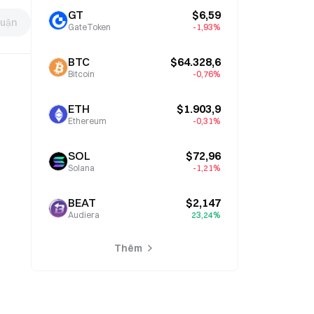
GT
$6,59
luận
GateToken
-1,93%
BTC
$64.328,6
Bitcoin
-0,76%
ETH
$1.903,9
Ethereum
-0,31%
SOL
$72,96
Solana
-1,21%
BEAT
$2,147
Audiera
23,24%
Thêm