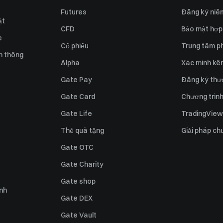
Futures
Đăng ký niê
ật
CFD
Bảo mật hợp
e
Cổ phiếu
Trung tâm ph
n thông
Alpha
Xác minh kên
Gate Pay
Đăng ký thư
Gate Card
Chương trình 
Gate Life
TradingView
Thẻ quà tặng
Giải pháp ch
Gate OTC
Gate Charity
Gate shop
ỉnh
Gate DEX
Gate Vault