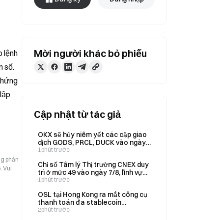
Mời người khác bỏ phiếu
 lệnh 
 số. 
hứng 
ập 
Cập nhật từ tác giả
OKX sẽ hủy niêm yết các cặp giao
dịch GODS, PRCL, DUCK vào ngày
14 và 17 tháng 8
1phút trước
ng phản
Chỉ số Tâm lý Thị trường CNEX duy
. Vui
trì ở mức 49 vào ngày 7/8, lĩnh vực
ngân hàng có sự phân hóa.
1phút trước
OSL tại Hong Kong ra mắt công cụ
thanh toán đa stablecoin
AgentPay vào ngày 7 tháng 8
2phút trước