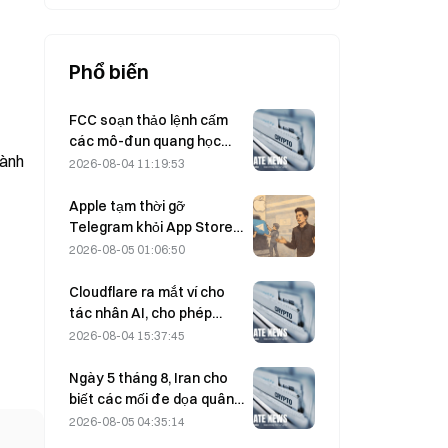
Phổ biến
FCC soạn thảo lệnh cấm
các mô-đun quang học
hành
của Trung Quốc dùng cho
2026-08-04 11:19:53
trung tâm dữ liệu; Xinyuan
có nguy cơ bị ảnh hưởng
Apple tạm thời gỡ
tới 27% thị phần
Telegram khỏi App Store
vì CSAM; Durov bác bỏ cáo
2026-08-05 01:06:50
buộc và cho biết ứng dụng
đã hứng chịu “một cuộc
Cloudflare ra mắt ví cho
tấn công an ninh”.
tác nhân AI, cho phép
thanh toán API tự chủ vào
2026-08-04 15:37:45
ngày 4 tháng 8
Ngày 5 tháng 8, Iran cho
biết các mối đe dọa quân
sự của Mỹ đã khiến thỏa
2026-08-05 04:35:14
thuận với Oman về eo biển