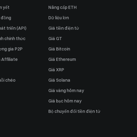
m yết
Nâng cấp ETH
 đồng
Dữ liệu lớn
át triển (API)
Giá tiền điện tử
h chính thức
Giá GT
ơng gia P2P
Giá Bitcoin
Affiliate
Giá Ethereum
Giá XRP
uỗi chéo
Giá Solana
Giá vàng hôm nay
Giá bạc hôm nay
Bộ chuyển đổi tiền điện tử