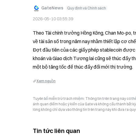
GateNews
Quy định và Chính sách
2026-05-10 03:55:39
Theo Tài chính trưởng Hồng Kông, Chan Mo-po, tr
về tài sản số trong năm nay nhằm thiết lập cơ chế
Đợt đầu tiên của các giấy phép stablecoin được
khoán và Giao dịch Tương lai cũng sẽ thúc đẩy th
một bộ tăng tốc để thúc đẩy đổi mới thị trường.
Xem nguồn
Tuyên bố miễn trừ trách nhiệm: Thông tin trên trang này có t
ánh quan điểm hoặc ý kiến của Gate và không cấu thành bất kỳ lờ
lòng không chỉ dựa vào thông tin trên trang này khi đưa ra quyế
Tin tức liên quan