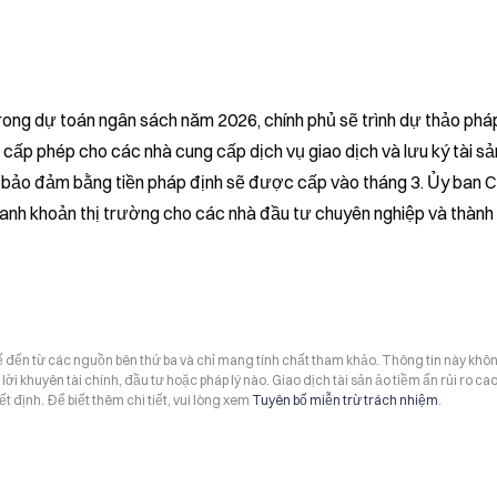
ong dự toán ngân sách năm 2026, chính phủ sẽ trình dự thảo pháp
 cấp phép cho các nhà cung cấp dịch vụ giao dịch và lưu ký tài sản
 bảo đảm bằng tiền pháp định sẽ được cấp vào tháng 3. Ủy ban C
anh khoản thị trường cho các nhà đầu tư chuyên nghiệp và thành l
hể đến từ các nguồn bên thứ ba và chỉ mang tính chất tham khảo. Thông tin này khô
i khuyên tài chính, đầu tư hoặc pháp lý nào. Giao dịch tài sản ảo tiềm ẩn rủi ro cao
t định. Để biết thêm chi tiết, vui lòng xem
Tuyên bố miễn trừ trách nhiệm
.