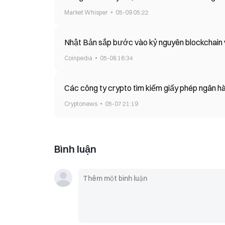
Market Whisper
05-09 05:22
Nhật Bản sắp bước vào kỷ nguyên blockchain với
Coinpedia
05-08 16:34
Các công ty crypto tìm kiếm giấy phép ngân h
Cryptonews
05-07 21:19
Bình luận