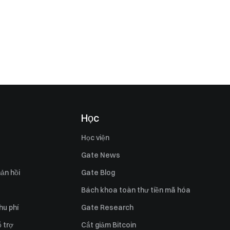
Học
Học viện
Gate News
ản hồi
Gate Blog
Bách khoa toàn thư tiền mã hóa
hu phí
Gate Research
 trợ
Cắt giảm Bitcoin