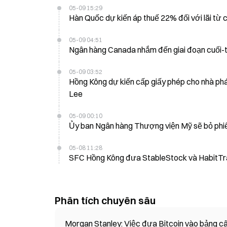
05-09 15:29
Hàn Quốc dự kiến áp thuế 22% đối với lãi từ
05-09 04:51
Ngân hàng Canada nhắm đến giai đoạn cuối-t
05-09 03:52
Hồng Kông dự kiến cấp giấy phép cho nhà phát
Lee
05-09 00:10
Ủy ban Ngân hàng Thượng viện Mỹ sẽ bỏ phiếu
05-08 11:28
SFC Hồng Kông đưa StableStock và HabitTra
Phân tích chuyên sâu
Morgan Stanley: Việc đưa Bitcoin vào bảng câ