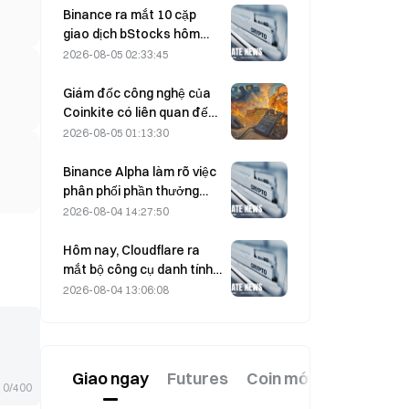
Hormuz bị trì hoãn.
Binance ra mắt 10 cặp
giao dịch bStocks hôm
nay lúc 20:00 (UTC+8),
2026-08-05 02:33:45
miễn 100% phí Maker.
Giám đốc công nghệ của
Coinkite có liên quan đến
sự cố khai thác lỗ hổng
2026-08-05 01:13:30
Coldcard, dẫn đến 4 đợt
tấn công gây thiệt hại 114
Binance Alpha làm rõ việc
triệu USD
phân phối phần thưởng
MarsCoin: Phần thưởng sẽ
2026-08-04 14:27:50
được tự động gửi đến
người dùng nắm giữ token
Hôm nay, Cloudflare ra
trong ví; người dùng CEX sẽ
mắt bộ công cụ danh tính
nhận SPCXB nếu số dư
và ví dành cho các tác
2026-08-04 13:06:08
trung bình hàng tháng đạt
nhân AI.
tối thiểu 10.000.
Giao ngay
Futures
Coin mới
0/400