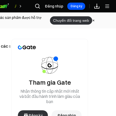
Đăng nhập
Phần thưởng
Đăng ký
 các sản phẩm được hỗ trợ
Chuyển đổi trang web
o các stablecoin được hỗ trợ bằng tiền pháp định đầu tiên và
Tham gia Gate
Nhận thông tin cập nhật mới nhất
h
và bắt đầu hành trình làm giàu của
bạn
Đăng ký
Đăng nhập