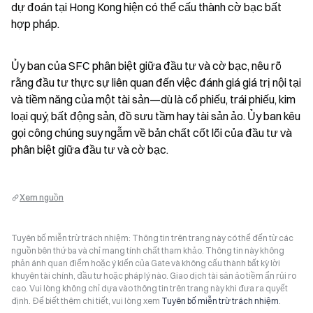
dự đoán tại Hong Kong hiện có thể cấu thành cờ bạc bất 
hợp pháp.
Ủy ban của SFC phân biệt giữa đầu tư và cờ bạc, nêu rõ 
rằng đầu tư thực sự liên quan đến việc đánh giá giá trị nội tại 
và tiềm năng của một tài sản—dù là cổ phiếu, trái phiếu, kim 
loại quý, bất động sản, đồ sưu tầm hay tài sản ảo. Ủy ban kêu 
gọi công chúng suy ngẫm về bản chất cốt lõi của đầu tư và 
phân biệt giữa đầu tư và cờ bạc.
Xem nguồn
Tuyên bố miễn trừ trách nhiệm: Thông tin trên trang này có thể đến từ các
nguồn bên thứ ba và chỉ mang tính chất tham khảo. Thông tin này không
phản ánh quan điểm hoặc ý kiến của Gate và không cấu thành bất kỳ lời
khuyên tài chính, đầu tư hoặc pháp lý nào. Giao dịch tài sản ảo tiềm ẩn rủi ro
cao. Vui lòng không chỉ dựa vào thông tin trên trang này khi đưa ra quyết
định. Để biết thêm chi tiết, vui lòng xem
Tuyên bố miễn trừ trách nhiệm
.