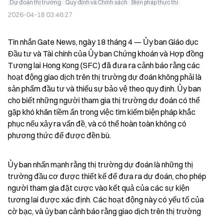
Dự đoán thị trường
Quy định và Chính sách
Biện pháp thực thi
2026-04-18 03:46:27
Tin nhắn Gate News, ngày 18 tháng 4 — Ủy ban Giáo dục 
Đầu tư và Tài chính của Ủy ban Chứng khoán và Hợp đồng 
Tương lai Hong Kong (SFC) đã đưa ra cảnh báo rằng các 
hoạt động giao dịch trên thị trường dự đoán không phải là 
sản phẩm đầu tư và thiếu sự bảo vệ theo quy định. Ủy ban 
cho biết những người tham gia thị trường dự đoán có thể 
gặp khó khăn tiềm ẩn trong việc tìm kiếm biện pháp khắc 
phục nếu xảy ra vấn đề, và có thể hoàn toàn không có 
phương thức để được đền bù.
Ủy ban nhấn mạnh rằng thị trường dự đoán là những thị 
trường đầu cơ được thiết kế để đưa ra dự đoán, cho phép 
người tham gia đặt cược vào kết quả của các sự kiện 
tương lai được xác định. Các hoạt động này có yếu tố của 
cờ bạc, và ủy ban cảnh báo rằng giao dịch trên thị trường 