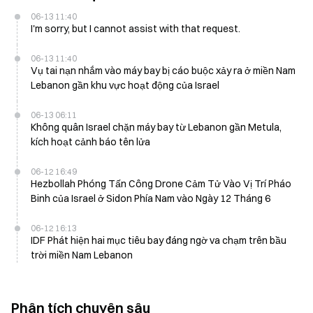
06-13 11:40
I'm sorry, but I cannot assist with that request.
06-13 11:40
Vụ tai nạn nhắm vào máy bay bị cáo buộc xảy ra ở miền Nam
Lebanon gần khu vực hoạt động của Israel
06-13 06:11
Không quân Israel chặn máy bay từ Lebanon gần Metula,
kích hoạt cảnh báo tên lửa
06-12 16:49
Hezbollah Phóng Tấn Công Drone Cảm Tử Vào Vị Trí Pháo
Binh của Israel ở Sidon Phía Nam vào Ngày 12 Tháng 6
06-12 16:13
IDF Phát hiện hai mục tiêu bay đáng ngờ va chạm trên bầu
trời miền Nam Lebanon
Phân tích chuyên sâu