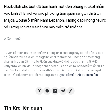
Hezbollah cho biết đã tiến hành một đòn phóng rocket nhằm 
vào binh sĩ Israel và các phương tiện quân sự gần thị trấn 
Majdal Zoune ở miền Nam Lebanon. Thông cáo không nêu rõ 
số lượng rocket đã bắn ra hay mức độ thiệt hại.
Xem nguồn
Tuyên bố miễn trừ trách nhiệm: Thông tin trên trang này có thể đến từ các
nguồn bên thứ ba và chỉ mang tính chất tham khảo. Thông tin này không
phản ánh quan điểm hoặc ý kiến của Gate và không cấu thành bất kỳ lời
khuyên tài chính, đầu tư hoặc pháp lý nào. Giao dịch tài sản ảo tiềm ẩn rủi ro
cao. Vui lòng không chỉ dựa vào thông tin trên trang này khi đưa ra quyết
định. Để biết thêm chi tiết, vui lòng xem
Tuyên bố miễn trừ trách nhiệm
.
Tin tức liên quan