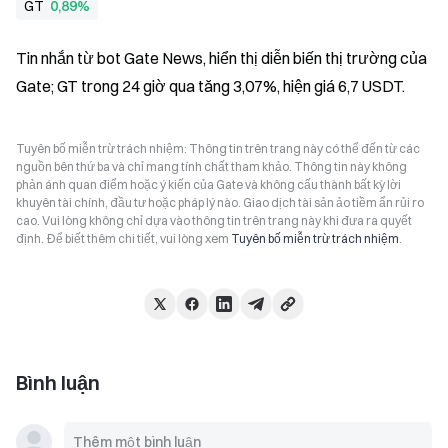
GT
0,89%
Tin nhắn từ bot Gate News, hiển thị diễn biến thị trường của 
Gate; GT trong 24 giờ qua tăng 3,07%, hiện giá 6,7 USDT.
Tuyên bố miễn trừ trách nhiệm: Thông tin trên trang này có thể đến từ các
nguồn bên thứ ba và chỉ mang tính chất tham khảo. Thông tin này không
phản ánh quan điểm hoặc ý kiến của Gate và không cấu thành bất kỳ lời
khuyên tài chính, đầu tư hoặc pháp lý nào. Giao dịch tài sản ảo tiềm ẩn rủi ro
cao. Vui lòng không chỉ dựa vào thông tin trên trang này khi đưa ra quyết
định. Để biết thêm chi tiết, vui lòng xem
Tuyên bố miễn trừ trách nhiệm
.
Bình luận