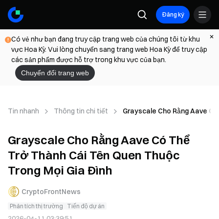
Đăng ký
Có vẻ như bạn đang truy cập trang web của chúng tôi từ khu
vực Hoa Kỳ. Vui lòng chuyển sang trang web Hoa Kỳ để truy cập
các sản phẩm được hỗ trợ trong khu vực của bạn.
Chuyển đổi trang web
Tin nhanh
Thông tin chi tiết
Grayscale Cho Rằng Aave Có 
Grayscale Cho Rằng Aave Có Thể
Trở Thành Cái Tên Quen Thuộc
Trong Mọi Gia Đình
CryptoFrontNews
Phân tích thị trường
Tiến độ dự án
2026-04-11 03:39:51