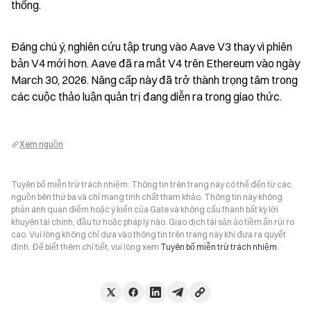
thống.
Đáng chú ý, nghiên cứu tập trung vào Aave V3 thay vì phiên 
bản V4 mới hơn. Aave đã ra mắt V4 trên Ethereum vào ngày 
March 30, 2026. Nâng cấp này đã trở thành trọng tâm trong 
các cuộc thảo luận quản trị đang diễn ra trong giao thức.
Xem nguồn
Tuyên bố miễn trừ trách nhiệm: Thông tin trên trang này có thể đến từ các
nguồn bên thứ ba và chỉ mang tính chất tham khảo. Thông tin này không
phản ánh quan điểm hoặc ý kiến của Gate và không cấu thành bất kỳ lời
khuyên tài chính, đầu tư hoặc pháp lý nào. Giao dịch tài sản ảo tiềm ẩn rủi ro
cao. Vui lòng không chỉ dựa vào thông tin trên trang này khi đưa ra quyết
định. Để biết thêm chi tiết, vui lòng xem
Tuyên bố miễn trừ trách nhiệm
.