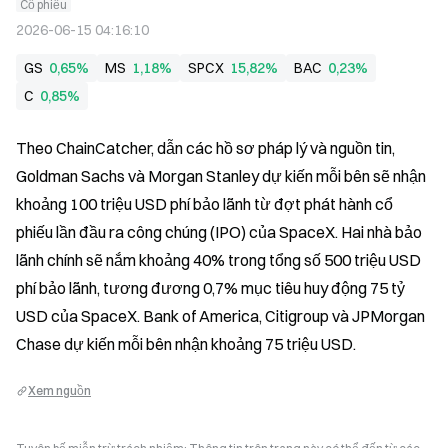
Cổ phiếu
2026-06-15 04:16:10
GS
0,65%
MS
1,18%
SPCX
15,82%
BAC
0,23%
C
0,85%
Theo ChainCatcher, dẫn các hồ sơ pháp lý và nguồn tin, 
Goldman Sachs và Morgan Stanley dự kiến mỗi bên sẽ nhận 
khoảng 100 triệu USD phí bảo lãnh từ đợt phát hành cổ 
phiếu lần đầu ra công chúng (IPO) của SpaceX. Hai nhà bảo 
lãnh chính sẽ nắm khoảng 40% trong tổng số 500 triệu USD 
phí bảo lãnh, tương đương 0,7% mục tiêu huy động 75 tỷ 
USD của SpaceX. Bank of America, Citigroup và JPMorgan 
Chase dự kiến mỗi bên nhận khoảng 75 triệu USD.
Xem nguồn