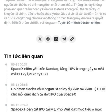
Tuyên bố miễn trừ trách nhiệm: Thông tin trên trang này có thể đến từ các
nguồn bên thứ ba và chỉ mang tính chất tham khảo. Thông tin này không
phản ánh quan điểm hoặc ý kiến của Gate và không cấu thành bất kỳ lời
khuyên tài chính, đầu tư hoặc pháp lý nào. Giao dịch tài sản ảo tiềm ẩn rủi ro
cao. Vui lòng không chỉ dựa vào thông tin trên trang này khi đưa ra quyết
định. Để biết thêm chi tiết, vui lòng xem
Tuyên bố miễn trừ trách nhiệm
.
Tin tức liên quan
06-15 00:37
SpaceX niêm yết trên Nasdaq, tăng 19% trong ngày ra mắt
với IPO kỷ lục 75 tỷ USD
06-14 03:56
Goldman Sachs và Morgan Stanley dự kiến sẽ kiếm ~$100M
cho mỗi giao dịch từ đợt IPO của SpaceX
06-12 22:40
SpaceX Hoàn tất IPO tại Mỹ; Phố Wall đặt mục tiêu ở mức