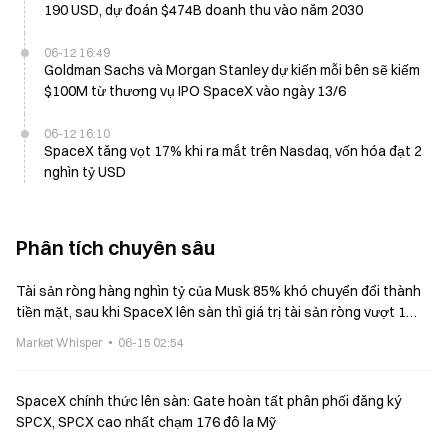
190 USD, dự đoán $474B doanh thu vào năm 2030
06-12 16:49
Goldman Sachs và Morgan Stanley dự kiến mỗi bên sẽ kiếm
$100M từ thương vụ IPO SpaceX vào ngày 13/6
06-12 16:10
SpaceX tăng vọt 17% khi ra mắt trên Nasdaq, vốn hóa đạt 2
nghìn tỷ USD
Phân tích chuyên sâu
Tài sản ròng hàng nghìn tỷ của Musk 85% khó chuyển đổi thành
tiền mặt, sau khi SpaceX lên sàn thì giá trị tài sản ròng vượt 1
nghìn tỷ USD
Market Whisper
06-15 02:54
SpaceX chính thức lên sàn: Gate hoàn tất phân phối đăng ký
SPCX, SPCX cao nhất chạm 176 đô la Mỹ