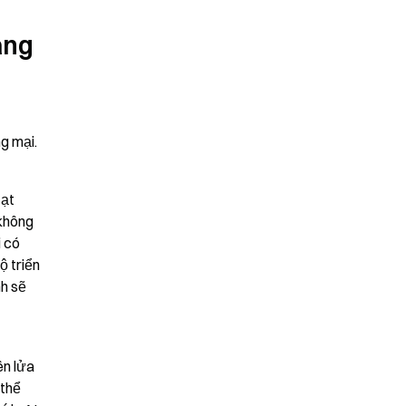
ng 
g mại.
ạt 
không 
 có 
 triển 
h sẽ 
n lửa 
thể 