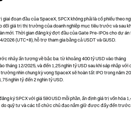
trị giai đoạn đầu của SpaceX, SPCX không phải là cổ phiếu theo ng
dõi giá trị thị trường của doanh nghiệp mục tiêu trước và sau khi
àn mới. Thời gian đăng ký đợt đầu của Gate Pre-IPOs cho dự án
04/2026 (UTC+8), hỗ trợ tham gia bằng cả USDT và GUSD.
ớc nhảy ấn tượng về bậc ba: từ khoảng 400 tỷ USD vào tháng 
vào tháng 12/2025, và đến 1,25 nghìn tỷ USD sau khi sáp nhập với 
ị trường nhìn chung kỳ vọng SpaceX sẽ hoàn tất IPO trong năm 202
75 nghìn tỷ đến 2 nghìn tỷ USD.
ăng ký SPCX với giá 590 USD mỗi phần, ẩn định giá trị vốn hóa 1,4
ng do quỹ tư và các tổ chức chủ đạo nắm giữ được đẩy đến trước