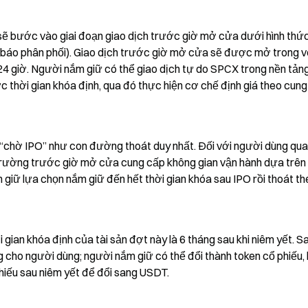
sẽ bước vào giai đoạn giao dịch trước giờ mở cửa dưới hình thức 
báo phân phối). Giao dịch trước giờ mở cửa sẽ được mở trong v
24 giờ. Người nắm giữ có thể giao dịch tự do SPCX trong nền tảng
 thời gian khóa định, qua đó thực hiện cơ chế định giá theo cung
“chờ IPO” như con đường thoát duy nhất. Đối với người dùng qua
ị trường trước giờ mở cửa cung cấp không gian vận hành dựa trên 
 giữ lựa chọn nắm giữ đến hết thời gian khóa sau IPO rồi thoát the
gian khóa định của tài sản đợt này là 6 tháng sau khi niêm yết. Sa
g cho người dùng; người nắm giữ có thể đổi thành token cổ phiếu, 
phiếu sau niêm yết để đổi sang USDT.