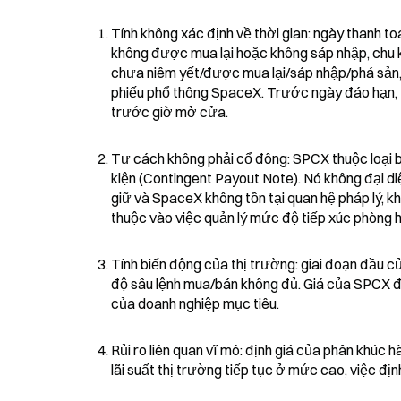
Tính không xác định về thời gian: ngày thanh to
không được mua lại hoặc không sáp nhập, chu k
chưa niêm yết/được mua lại/sáp nhập/phá sản,
phiếu phổ thông SpaceX. Trước ngày đáo hạn, t
trước giờ mở cửa.
Tư cách không phải cổ đông: SPCX thuộc loại biên
kiện (Contingent Payout Note). Nó không đại d
giữ và SpaceX không tồn tại quan hệ pháp lý, k
thuộc vào việc quản lý mức độ tiếp xúc phòng h
Tính biến động của thị trường: giai đoạn đầu c
độ sâu lệnh mua/bán không đủ. Giá của SPCX đượ
của doanh nghiệp mục tiêu.
Rủi ro liên quan vĩ mô: định giá của phân khúc 
lãi suất thị trường tiếp tục ở mức cao, việc địn