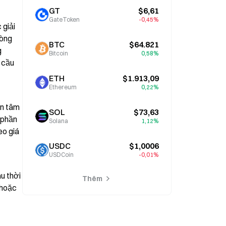
GT
$6,61
GateToken
-0,45%
giải 
òng 
BTC
$64.821
 
Bitcoin
0,58%
 cầu 
ETH
$1.913,09
Ethereum
0,22%
n tâm 
SOL
$73,63
phần 
Solana
1,12%
o giá 
USDC
$1,0006
USDCoin
-0,01%
u thời 
Thêm
hoặc 