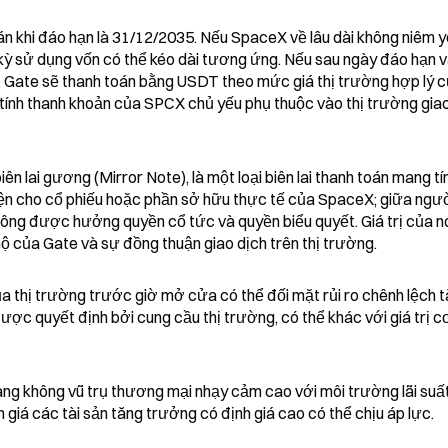
án khi đáo hạn là 31/12/2035. Nếu SpaceX về lâu dài không niêm yế
ỳ sử dụng vốn có thể kéo dài tương ứng. Nếu sau ngày đáo hạn v
 Gate sẽ thanh toán bằng USDT theo mức giá thị trường hợp lý c
ính thanh khoản của SPCX chủ yếu phụ thuộc vào thị trường giao
 lai gương (Mirror Note), là một loại biên lai thanh toán mang tín
iện cho cổ phiếu hoặc phần sở hữu thực tế của SpaceX; giữa ngườ
hông được hưởng quyền cổ tức và quyền biểu quyết. Giá trị của nó
ộ của Gate và sự đồng thuận giao dịch trên thị trường.
ủa thị trường trước giờ mở cửa có thể đối mặt rủi ro chênh lệch t
c quyết định bởi cung cầu thị trường, có thể khác với giá trị cơ
hàng không vũ trụ thương mại nhạy cảm cao với môi trường lãi suất
h giá các tài sản tăng trưởng có định giá cao có thể chịu áp lực.