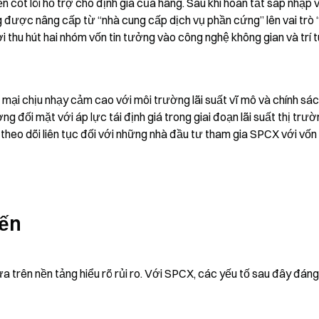
 cốt lõi hỗ trợ cho định giá của hãng. Sau khi hoàn tất sáp nhập v
được nâng cấp từ “nhà cung cấp dịch vụ phần cứng” lên vai trò 
ời thu hút hai nhóm vốn tin tưởng vào công nghệ không gian và trí t
mại chịu nhạy cảm cao với môi trường lãi suất vĩ mô và chính sác
 đối mặt với áp lực tái định giá trong giai đoạn lãi suất thị trườ
theo dõi liên tục đối với những nhà đầu tư tham gia SPCX với vốn 
đến
trên nền tảng hiểu rõ rủi ro. Với SPCX, các yếu tố sau đây đáng