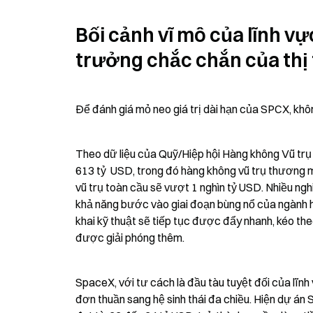
Bối cảnh vĩ mô của lĩnh v
trưởng chắc chắn của thị
Để đánh giá mỏ neo giá trị dài hạn của SPCX, khôn
Theo dữ liệu của Quỹ/Hiệp hội Hàng không Vũ trụ 
613 tỷ  USD, trong đó hàng không vũ trụ thương 
vũ trụ toàn cầu sẽ vượt 1 nghìn tỷ USD. Nhiều ngh
khả năng bước vào giai đoạn bùng nổ của ngành hà
khai kỹ thuật sẽ tiếp tục được đẩy nhanh, kéo the
được giải phóng thêm.
SpaceX, với tư cách là đầu tàu tuyệt đối của lĩnh
đơn thuần sang hệ sinh thái đa chiều. Hiện dự án 