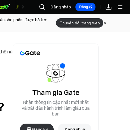
Đăng nhập
Phần thưởng
Đăng ký
 các sản phẩm được hỗ trợ
Chuyển đổi trang web
thế nào để tham gia đầu tư giai đoạn sớm của SpaceX?
Tham gia Gate
Nhận thông tin cập nhật mới nhất
?
và bắt đầu hành trình làm giàu của
bạn
Đăng ký
Đăng nhập