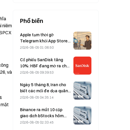
hĩa 
Phổ biến
 niêm 
 SPCX 
Apple tạm thời gỡ
Telegram khỏi App Store
vì CSAM; Durov bác bỏ cáo
2026-08-05 01:06:50
buộc và cho biết ứng dụng
đã hứng chịu “một cuộc
Cổ phiếu SanDisk tăng
công 
tấn công an ninh”.
10%: HBF đang mở ra chu
6, và 
kỳ tăng trưởng mới cho
2026-08-05 09:39:53
lĩnh vực lưu trữ AI như thế
nào, và liệu báo cáo tài
Ngày 5 tháng 8, Iran cho
chính có thể xác thực luận
biết các mối đe dọa quân
điểm tăng trưởng này?
sự của Mỹ đã khiến thỏa
 
2026-08-05 04:35:14
thuận với Oman về eo biển
 mặt 
Hormuz bị trì hoãn.
Binance ra mắt 10 cặp
giao dịch bStocks hôm
nay lúc 20:00 (UTC+8),
2026-08-05 02:33:45
miễn 100% phí Maker.