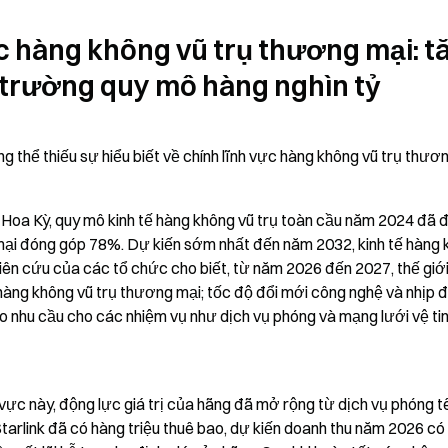
ực hàng không vũ trụ thương mại: tă
 trường quy mô hàng nghìn tỷ
g thể thiếu sự hiểu biết về chính lĩnh vực hàng không vũ trụ thươn
Hoa Kỳ, quy mô kinh tế hàng không vũ trụ toàn cầu năm 2024 đã đ
mại đóng góp 78%. Dự kiến sớm nhất đến năm 2032, kinh tế hàng 
iên cứu của các tổ chức cho biết, từ năm 2026 đến 2027, thế giới
ng không vũ trụ thương mại; tốc độ đổi mới công nghệ và nhịp độ
o nhu cầu cho các nhiệm vụ như dịch vụ phóng và mạng lưới vệ tin
 vực này, động lực giá trị của hãng đã mở rộng từ dịch vụ phóng tê
Starlink đã có hàng triệu thuê bao, dự kiến doanh thu năm 2026 có 