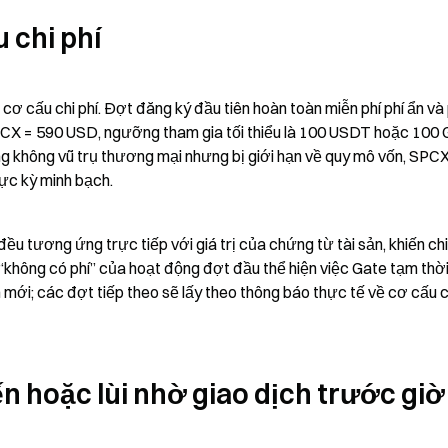
 chi phí
ơ cấu chi phí. Đợt đăng ký đầu tiên hoàn toàn miễn phí phí ẩn và p
PCX = 590 USD, ngưỡng tham gia tối thiểu là 100 USDT hoặc 100 
g không vũ trụ thương mại nhưng bị giới hạn về quy mô vốn, SPCX
cực kỳ minh bạch.
 tương ứng trực tiếp với giá trị của chứng từ tài sản, khiến chi 
“không có phí” của hoạt động đợt đầu thể hiện việc Gate tạm thời 
m mới; các đợt tiếp theo sẽ lấy theo thông báo thực tế về cơ cấu ch
ến hoặc lùi nhờ giao dịch trước giờ 