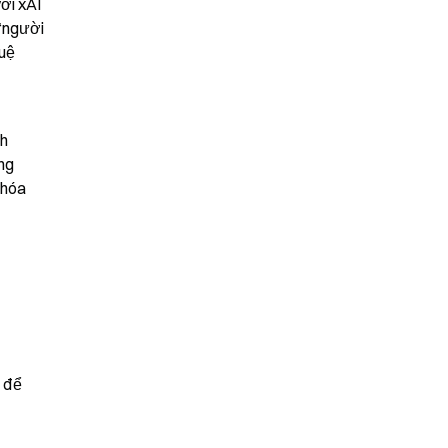
ới xAI 
“người 
uệ 
h 
ng 
hóa 
 để 