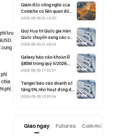
Giám đốc công nghệ của
Coinkite có liên quan đến
sự cố khai thác lỗ hổng
2026-08-05 01:13:30
Coldcard, dẫn đến 4 đợt
tấn công gây thiệt hại 114
Quỹ Hưu trí Quốc gia Hàn
hí lưu 
triệu USD
Quốc chuyển sang các cổ
GUSD. 
phiếu phòng thủ vào ngày
2026-08-04 21:49:43
 cung 
4/8 trong bối cảnh thị
trường biến động
Galaxy báo cáo khoản lỗ
$85M trong quý II/2026;
doanh thu thấp hơn dự
2026-08-05 17:52:57
phí 
kiến 300 triệu USD, cổ
chia 
phiếu giảm 7,23%
Tanger báo cáo doanh số
i phí.
tăng 5% nhờ hoạt động du
lịch mùa World Cup trong
2026-08-05 15:55:54
tháng 6–7.
Giao ngay
Futures
Coin mới