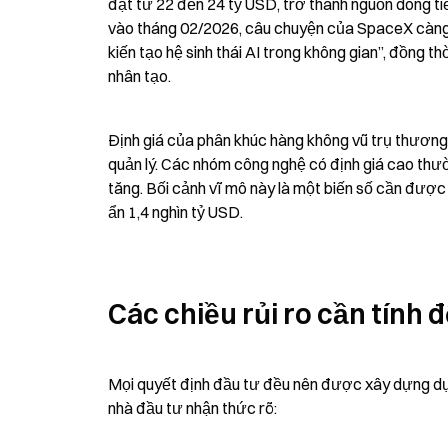
đạt từ 22 đến 24 tỷ USD, trở thành nguồn dòng tiền
vào tháng 02/2026, câu chuyện của SpaceX càng 
kiến tạo hệ sinh thái AI trong không gian”, đồng th
nhân tạo.
Định giá của phân khúc hàng không vũ trụ thương 
quản lý. Các nhóm công nghệ có định giá cao thường
tăng. Bối cảnh vĩ mô này là một biến số cần được 
ẩn 1,4 nghìn tỷ USD.
Các chiều rủi ro cần tính 
Mọi quyết định đầu tư đều nên được xây dựng dựa 
nhà đầu tư nhận thức rõ: