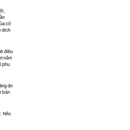
t, 
ẫn 
ủa cổ 
 dịch 
h điều 
i nắm 
 phụ 
ăng do 
 bản 
. Nếu 