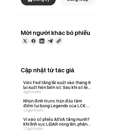
Mời người khác bỏ phiếu
Cập nhật từ tác giả
Việc Fed tăng lãi suất vào tháng 9
lại xuất hiện biến số: Sau khi số liệu
việc làm phi nông nghiệp tháng 7
4giờ trước
bất ngờ giảm, thị trường dự đoán
Nhận định trước trận đấu tâm
sẽ định giá lại như thế nào?
điểm tại bảng Legends của LCK:
KT đối đầu GEN — thị trường dự
13giờ trước
đoán Gate định giá cơ hội chiến
Vì sao cổ phiếu AEVA tăng mạnh?
thắng của hai đội lần lượt ở mức
Khi lĩnh vực LiDAR nóng lên, phân
32% và 69% như thế nào?
tích toàn diện mô hình kinh doanh
17giờ trước
mới của AEVA