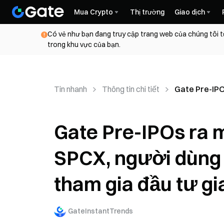
Mua Crypto
Thị trường
Giao dịch
Có vẻ như bạn đang truy cập trang web của chúng tôi t
trong khu vực của bạn.
Tin nhanh
Thông tin chi tiết
Gate Pre-IPO
Gate Pre-IPOs ra m
SPCX, người dùng 
tham gia đầu tư g
GateInstantTrends