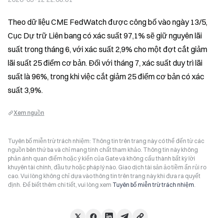
Theo dữ liệu CME FedWatch được công bố vào ngày 13/5, 
Cục Dự trữ Liên bang có xác suất 97,1% sẽ giữ nguyên lãi 
suất trong tháng 6, với xác suất 2,9% cho một đợt cắt giảm 
lãi suất 25 điểm cơ bản. Đối với tháng 7, xác suất duy trì lãi 
suất là 96%, trong khi việc cắt giảm 25 điểm cơ bản có xác 
suất 3,9%.
Xem nguồn
Tuyên bố miễn trừ trách nhiệm: Thông tin trên trang này có thể đến từ các
nguồn bên thứ ba và chỉ mang tính chất tham khảo. Thông tin này không
phản ánh quan điểm hoặc ý kiến của Gate và không cấu thành bất kỳ lời
khuyên tài chính, đầu tư hoặc pháp lý nào. Giao dịch tài sản ảo tiềm ẩn rủi ro
cao. Vui lòng không chỉ dựa vào thông tin trên trang này khi đưa ra quyết
định. Để biết thêm chi tiết, vui lòng xem
Tuyên bố miễn trừ trách nhiệm
.