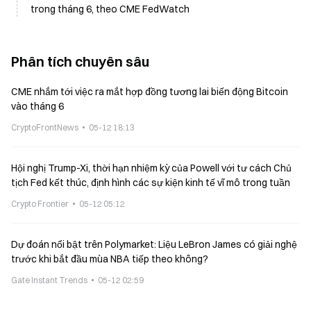
trong tháng 6, theo CME FedWatch
Phân tích chuyên sâu
CME nhắm tới việc ra mắt hợp đồng tương lai biến động Bitcoin
vào tháng 6
CryptoFrontNews
05-12 18:13
Hội nghị Trump-Xi, thời hạn nhiệm kỳ của Powell với tư cách Chủ
tịch Fed kết thúc, định hình các sự kiện kinh tế vĩ mô trong tuần
Crypto Frontier
05-12 05:12
Dự đoán nổi bật trên Polymarket: Liệu LeBron James có giải nghệ
trước khi bắt đầu mùa NBA tiếp theo không?
Gate Instant Trends
05-12 02:59