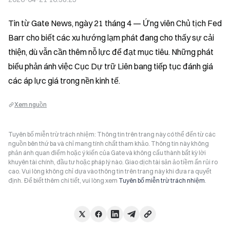
Tin từ Gate News, ngày 21 tháng 4 — Ứng viên Chủ tịch Fed 
Barr cho biết các xu hướng lạm phát đang cho thấy sự cải 
thiện, dù vẫn cần thêm nỗ lực để đạt mục tiêu. Những phát 
biểu phản ánh việc Cục Dự trữ Liên bang tiếp tục đánh giá 
các áp lực giá trong nền kinh tế.
Xem nguồn
Tuyên bố miễn trừ trách nhiệm: Thông tin trên trang này có thể đến từ các
nguồn bên thứ ba và chỉ mang tính chất tham khảo. Thông tin này không
phản ánh quan điểm hoặc ý kiến của Gate và không cấu thành bất kỳ lời
khuyên tài chính, đầu tư hoặc pháp lý nào. Giao dịch tài sản ảo tiềm ẩn rủi ro
cao. Vui lòng không chỉ dựa vào thông tin trên trang này khi đưa ra quyết
định. Để biết thêm chi tiết, vui lòng xem
Tuyên bố miễn trừ trách nhiệm
.