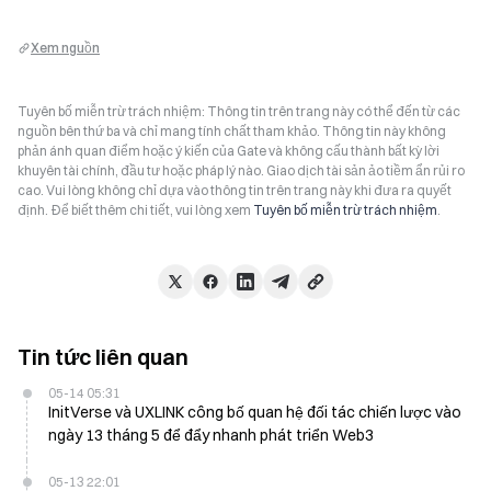
Xem nguồn
Tuyên bố miễn trừ trách nhiệm: Thông tin trên trang này có thể đến từ các
nguồn bên thứ ba và chỉ mang tính chất tham khảo. Thông tin này không
phản ánh quan điểm hoặc ý kiến của Gate và không cấu thành bất kỳ lời
khuyên tài chính, đầu tư hoặc pháp lý nào. Giao dịch tài sản ảo tiềm ẩn rủi ro
cao. Vui lòng không chỉ dựa vào thông tin trên trang này khi đưa ra quyết
định. Để biết thêm chi tiết, vui lòng xem
Tuyên bố miễn trừ trách nhiệm
.
Tin tức liên quan
05-14 05:31
InitVerse và UXLINK công bố quan hệ đối tác chiến lược vào
ngày 13 tháng 5 để đẩy nhanh phát triển Web3
05-13 22:01