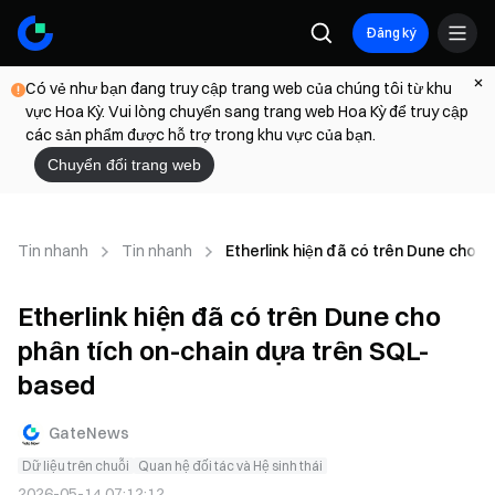
Đăng ký
Có vẻ như bạn đang truy cập trang web của chúng tôi từ khu
vực Hoa Kỳ. Vui lòng chuyển sang trang web Hoa Kỳ để truy cập
các sản phẩm được hỗ trợ trong khu vực của bạn.
Chuyển đổi trang web
Tin nhanh
Tin nhanh
Etherlink hiện đã có trên Dune cho 
Etherlink hiện đã có trên Dune cho
phân tích on-chain dựa trên SQL-
based
GateNews
Dữ liệu trên chuỗi
Quan hệ đối tác và Hệ sinh thái
2026-05-14 07:12:12