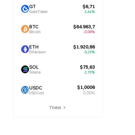
GT
$6,71
GateToken
2,44%
BTC
$64.963,7
Bitcoin
-0,09%
ETH
$1.920,86
Ethereum
0,23%
SOL
$75,63
Solana
2,73%
$1,0006
USDC
0,00%
USDCoin
Thêm