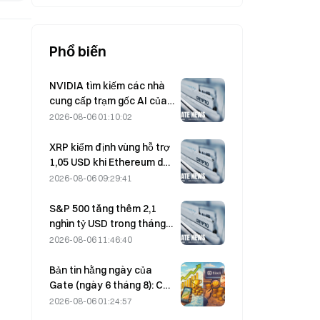
Phổ biến
NVIDIA tìm kiếm các nhà
cung cấp trạm gốc AI của
Trung Quốc để triển khai
2026-08-06 01:10:02
mạng 6G
XRP kiểm định vùng hỗ trợ
1,05 USD khi Ethereum duy
trì mức 1.908 USD trong bối
2026-08-06 09:29:41
cảnh khối lượng giao dịch
thấp
S&P 500 tăng thêm 2,1
nghìn tỷ USD trong tháng
8, tương đương mức tăng
2026-08-06 11:46:40
3,12%, trong khi Bitcoin chỉ
tăng 2%.
Bản tin hằng ngày của
Gate (ngày 6 tháng 8): Cổ
phiếu ưu đãi STRC của
2026-08-06 01:24:57
Strategy phục hồi mạnh;