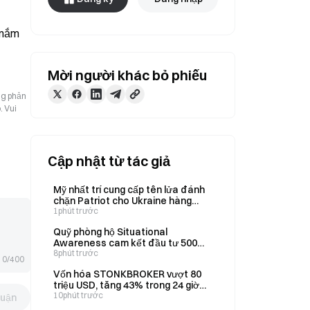
nắm 
Mời người khác bỏ phiếu
ng phản
. Vui
Cập nhật từ tác giả
Mỹ nhất trí cung cấp tên lửa đánh
chặn Patriot cho Ukraine hàng
tháng, Zelenskyy thông báo ngày
1phút trước
8 tháng 8
Quỹ phòng hộ Situational
Awareness cam kết đầu tư 500
triệu USD vào startup chip Source
8phút trước
0/400
Foundry
Vốn hóa STONKBROKER vượt 80
triệu USD, tăng 43% trong 24 giờ
trên Robinhood Chain
10phút trước
luận