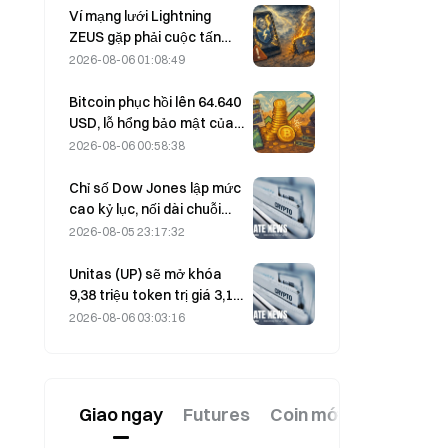
Block nâng dự báo kết quả
Ví mạng lưới Lightning
kinh doanh cả năm 2026
ZEUS gặp phải cuộc tấn
công và tạm thời ngừng
2026-08-06 01:08:49
hoạt động, đội ngũ cho
biết tiền của người dùng
Bitcoin phục hồi lên 64.640
không bị mất.
USD, lỗ hổng bảo mật của
Coldcard khiến số lượng ví
2026-08-06 00:58:38
hoạt động đạt mức cao
nhất trong ba tháng
Chỉ số Dow Jones lập mức
cao kỷ lục, nối dài chuỗi
tăng 5 phiên; đầu tư vào AI
2026-08-05 23:17:32
thúc đẩy đà tăng
Unitas (UP) sẽ mở khóa
9,38 triệu token trị giá 3,18
triệu USD vào ngày 13
2026-08-06 03:03:16
tháng 8
Giao ngay
Futures
Coin mới