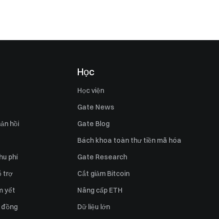
Học
Học viện
Gate News
ản hồi
Gate Blog
Bách khoa toàn thư tiền mã hóa
hu phí
Gate Research
 trợ
Cắt giảm Bitcoin
m yết
Nâng cấp ETH
 đồng
Dữ liệu lớn