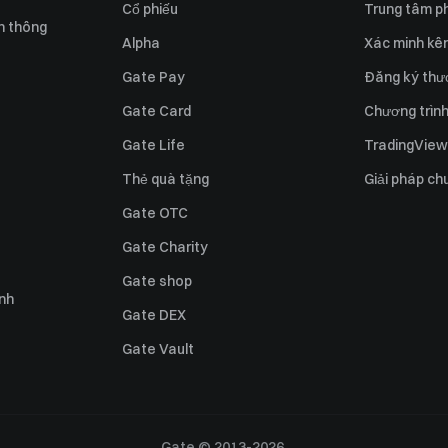
Cổ phiếu
Trung tâm ph
n thông
Alpha
Xác minh kên
Gate Pay
Đăng ký thư
Gate Card
Chương trình 
Gate Life
TradingView
Thẻ quà tặng
Giải pháp ch
Gate OTC
Gate Charity
Gate shop
ỉnh
Gate DEX
Gate Vault
Gate © 2013-2026.