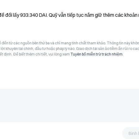
 đổi lấy 933.340 DAI. Quỹ vẫn tiếp tục nắm giữ thêm các khoản 
hể đến từ các nguồn bên thứ ba và chỉ mang tính chất tham khảo. Thông tin này khô
i khuyên tài chính, đầu tư hoặc pháp lý nào. Giao dịch tài sản ảo tiềm ẩn rủi ro cao
t định. Để biết thêm chi tiết, vui lòng xem
Tuyên bố miễn trừ trách nhiệm
.
Bình 