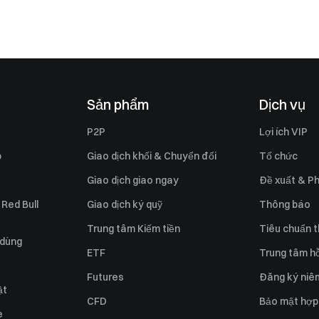
Sản phẩm
Dịch vụ
P2P
Lợi ích VIP
p
Giao dịch khối & Chuyển đổi
Tổ chức
Giao dịch giao ngay
Đề xuất & Ph
 Red Bull
Giao dịch ký quỹ
Thông báo
Trung tâm Kiếm tiền
Tiêu chuẩn t
 dùng
ETF
Trung tâm hỗ
Futures
Đăng ký niê
ật
CFD
Bảo mật hợp
e