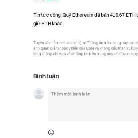
Tin tức cổng, Quỹ Ethereum đã bán 416,67 ETH để
giữ ETH khác.
Tuyên bố miễn trừ trách nhiệm: Thông tin trên trang này có t
ánh quan điểm hoặc ý kiến của Gate và không cấu thành bất kỳ lờ
lòng không chỉ dựa vào thông tin trên trang này khi đưa ra quyế
Bình luận