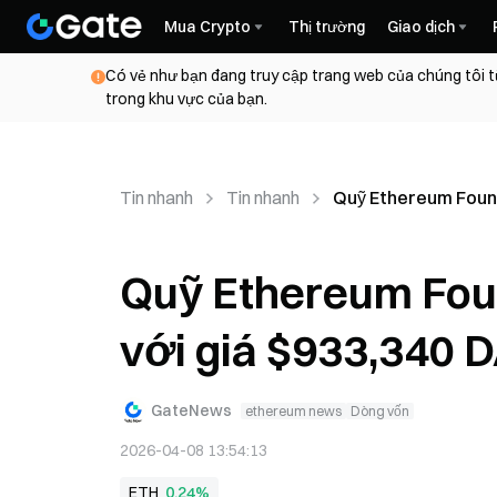
Mua Crypto
Thị trường
Giao dịch
Có vẻ như bạn đang truy cập trang web của chúng tôi t
trong khu vực của bạn.
Tin nhanh
Tin nhanh
Quỹ Ethereum Found
Quỹ Ethereum Fou
với giá $933,340 D
GateNews
ethereum news
Dòng vốn
2026-04-08 13:54:13
ETH
0,24%