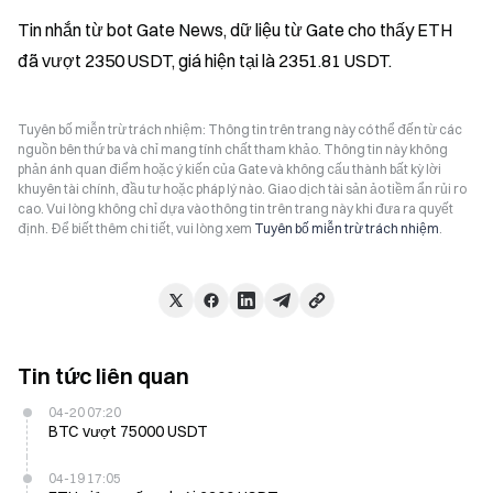
Tin nhắn từ bot Gate News, dữ liệu từ Gate cho thấy ETH 
đã vượt 2350 USDT, giá hiện tại là 2351.81 USDT.
Tuyên bố miễn trừ trách nhiệm: Thông tin trên trang này có thể đến từ các
nguồn bên thứ ba và chỉ mang tính chất tham khảo. Thông tin này không
phản ánh quan điểm hoặc ý kiến của Gate và không cấu thành bất kỳ lời
khuyên tài chính, đầu tư hoặc pháp lý nào. Giao dịch tài sản ảo tiềm ẩn rủi ro
cao. Vui lòng không chỉ dựa vào thông tin trên trang này khi đưa ra quyết
định. Để biết thêm chi tiết, vui lòng xem
Tuyên bố miễn trừ trách nhiệm
.
Tin tức liên quan
04-20 07:20
BTC vượt 75000 USDT
04-19 17:05