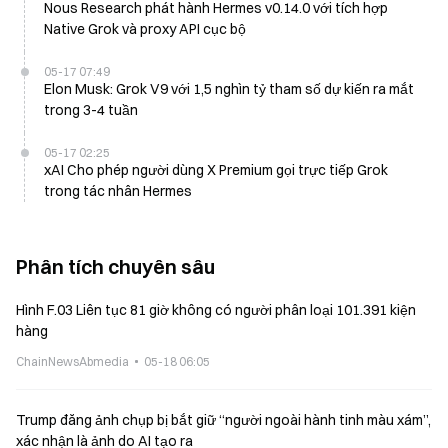
Nous Research phát hành Hermes v0.14.0 với tích hợp
Native Grok và proxy API cục bộ
05-17 07:49
Elon Musk: Grok V9 với 1,5 nghìn tỷ tham số dự kiến ra mắt
trong 3-4 tuần
05-17 02:25
xAI Cho phép người dùng X Premium gọi trực tiếp Grok
trong tác nhân Hermes
Phân tích chuyên sâu
Hình F.03 Liên tục 81 giờ không có người phân loại 101.391 kiện
hàng
ChainNewsAbmedia
05-18 06:05
Trump đăng ảnh chụp bị bắt giữ “người ngoài hành tinh màu xám”,
xác nhận là ảnh do AI tạo ra