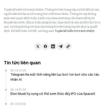
Tuyên bố miễn trừ trách nhiệm: Thông tin trên trang này có thể đến từ các
nguồn bên thứ ba và chỉ mang tính chất tham khảo. Thông tin này không
phản ánh quan điểm hoặc ý kiến của Gate và không cấu thành bất kỳ lời
khuyên tài chính, đầu tư hoặc pháp lý nào. Giao dịch tài sản ảo tiềm ẩn rủi ro
cao. Vui lòng không chỉ dựa vào thông tin trên trang này khi đưa ra quyết
định. Để biết thêm chi tiết, vui lòng xem
Tuyên bố miễn trừ trách nhiệm
.
Tin tức liên quan
05-18 15:30
Telegram Ra mắt tính năng liên lạc bot-tới-bot cho các tác
nhân AI
05-18 07:30
Elon Musk hy vọng có thể sớm thúc đẩy IPO của SpaceX
05-18 03:02