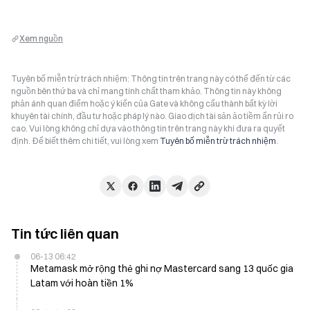
Xem nguồn
Tuyên bố miễn trừ trách nhiệm: Thông tin trên trang này có thể đến từ các
nguồn bên thứ ba và chỉ mang tính chất tham khảo. Thông tin này không
phản ánh quan điểm hoặc ý kiến của Gate và không cấu thành bất kỳ lời
khuyên tài chính, đầu tư hoặc pháp lý nào. Giao dịch tài sản ảo tiềm ẩn rủi ro
cao. Vui lòng không chỉ dựa vào thông tin trên trang này khi đưa ra quyết
định. Để biết thêm chi tiết, vui lòng xem
Tuyên bố miễn trừ trách nhiệm
.
Tin tức liên quan
06-13 06:42
Metamask mở rộng thẻ ghi nợ Mastercard sang 13 quốc gia
Latam với hoàn tiền 1%