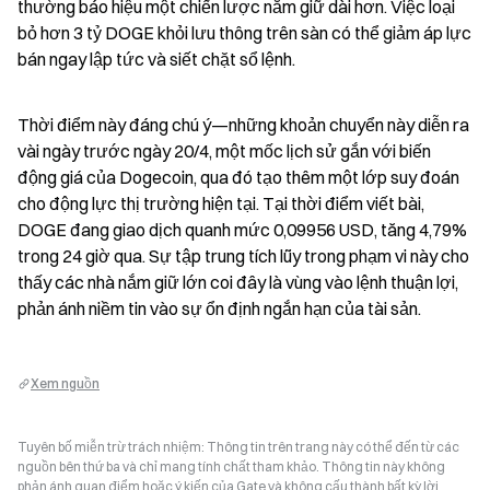
thường báo hiệu một chiến lược nắm giữ dài hơn. Việc loại 
bỏ hơn 3 tỷ DOGE khỏi lưu thông trên sàn có thể giảm áp lực 
bán ngay lập tức và siết chặt sổ lệnh.
Thời điểm này đáng chú ý—những khoản chuyển này diễn ra 
vài ngày trước ngày 20/4, một mốc lịch sử gắn với biến 
động giá của Dogecoin, qua đó tạo thêm một lớp suy đoán 
cho động lực thị trường hiện tại. Tại thời điểm viết bài, 
DOGE đang giao dịch quanh mức 0,09956 USD, tăng 4,79% 
trong 24 giờ qua. Sự tập trung tích lũy trong phạm vi này cho 
thấy các nhà nắm giữ lớn coi đây là vùng vào lệnh thuận lợi, 
phản ánh niềm tin vào sự ổn định ngắn hạn của tài sản.
Xem nguồn
Tuyên bố miễn trừ trách nhiệm: Thông tin trên trang này có thể đến từ các
nguồn bên thứ ba và chỉ mang tính chất tham khảo. Thông tin này không
phản ánh quan điểm hoặc ý kiến của Gate và không cấu thành bất kỳ lời