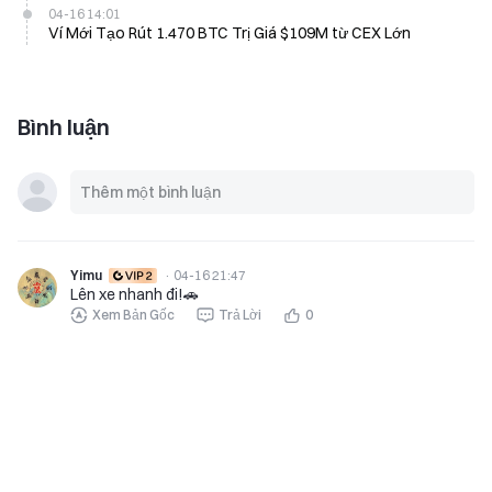
04-16 14:01
Ví Mới Tạo Rút 1.470 BTC Trị Giá $109M từ CEX Lớn
Bình luận
Yimu
·
04-16 21:47
Lên xe nhanh đi!🚗
Xem Bản Gốc
Trả Lời
0