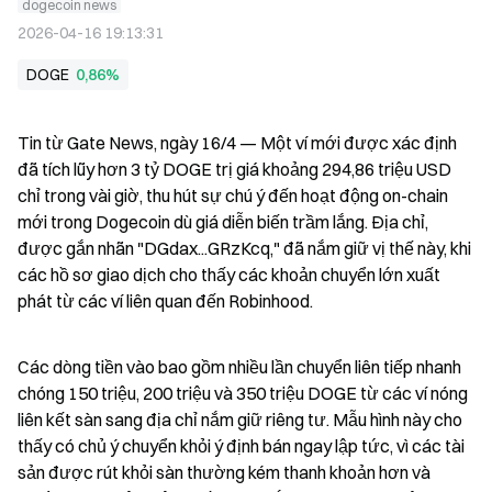
dogecoin news
2026-04-16 19:13:31
DOGE
0,86%
Tin từ Gate News, ngày 16/4 — Một ví mới được xác định 
đã tích lũy hơn 3 tỷ DOGE trị giá khoảng 294,86 triệu USD 
chỉ trong vài giờ, thu hút sự chú ý đến hoạt động on-chain 
mới trong Dogecoin dù giá diễn biến trầm lắng. Địa chỉ, 
được gắn nhãn "DGdax...GRzKcq," đã nắm giữ vị thế này, khi 
các hồ sơ giao dịch cho thấy các khoản chuyển lớn xuất 
phát từ các ví liên quan đến Robinhood.
Các dòng tiền vào bao gồm nhiều lần chuyển liên tiếp nhanh 
chóng 150 triệu, 200 triệu và 350 triệu DOGE từ các ví nóng 
liên kết sàn sang địa chỉ nắm giữ riêng tư. Mẫu hình này cho 
thấy có chủ ý chuyển khỏi ý định bán ngay lập tức, vì các tài 
sản được rút khỏi sàn thường kém thanh khoản hơn và 