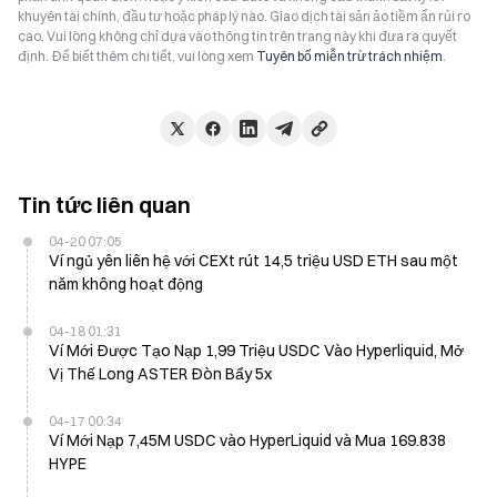
khuyên tài chính, đầu tư hoặc pháp lý nào. Giao dịch tài sản ảo tiềm ẩn rủi ro
cao. Vui lòng không chỉ dựa vào thông tin trên trang này khi đưa ra quyết
định. Để biết thêm chi tiết, vui lòng xem
Tuyên bố miễn trừ trách nhiệm
.
Tin tức liên quan
04-20 07:05
Ví ngủ yên liên hệ với CEXt rút 14,5 triệu USD ETH sau một
năm không hoạt động
04-18 01:31
Ví Mới Được Tạo Nạp 1,99 Triệu USDC Vào Hyperliquid, Mở
Vị Thế Long ASTER Đòn Bẩy 5x
04-17 00:34
Ví Mới Nạp 7,45M USDC vào HyperLiquid và Mua 169.838
HYPE