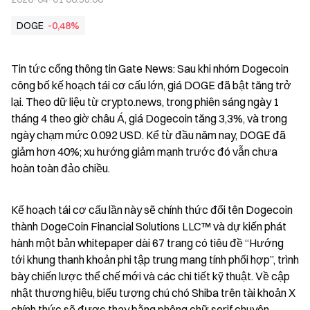
DOGE
-0,48%
Tin tức cổng thông tin Gate News: Sau khi nhóm Dogecoin 
công bố kế hoạch tái cơ cấu lớn, giá DOGE đã bật tăng trở 
lại. Theo dữ liệu từ crypto.news, trong phiên sáng ngày 1 
tháng 4 theo giờ châu Á, giá Dogecoin tăng 3,3%, và trong 
ngày chạm mức 0.092 USD. Kể từ đầu năm nay, DOGE đã 
giảm hơn 40%; xu hướng giảm mạnh trước đó vẫn chưa 
hoàn toàn đảo chiều.
Kế hoạch tái cơ cấu lần này sẽ chính thức đổi tên Dogecoin 
thành DogeCoin Financial Solutions LLC™ và dự kiến phát 
hành một bản whitepaper dài 67 trang có tiêu đề “Hướng 
tới khung thanh khoản phi tập trung mang tính phối hợp”, trình 
bày chiến lược thể chế mới và các chi tiết kỹ thuật. Về cập 
nhật thương hiệu, biểu tượng chú chó Shiba trên tài khoản X 
chính thức sẽ được thay bằng phông chữ serif chuyên 