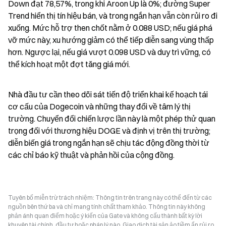
Down đạt 78,57%, trong khi Aroon Up là 0%; đường Super 
Trend hiển thị tín hiệu bán, và trong ngắn hạn vẫn còn rủi ro đi 
xuống. Mức hỗ trợ then chốt nằm ở 0.088 USD; nếu giá phá 
vỡ mức này, xu hướng giảm có thể tiếp diễn sang vùng thấp 
hơn. Ngược lại, nếu giá vượt 0.098 USD và duy trì vững, có 
thể kích hoạt một đợt tăng giá mới.
Nhà đầu tư cần theo dõi sát tiến độ triển khai kế hoạch tái 
cơ cấu của Dogecoin và những thay đổi về tâm lý thị 
trường. Chuyển đổi chiến lược lần này là một phép thử quan 
trọng đối với thương hiệu DOGE và định vị trên thị trường; 
diễn biến giá trong ngắn hạn sẽ chịu tác động đồng thời từ 
các chỉ báo kỹ thuật và phản hồi của cộng đồng.
Tuyên bố miễn trừ trách nhiệm: Thông tin trên trang này có thể đến từ các
nguồn bên thứ ba và chỉ mang tính chất tham khảo. Thông tin này không
phản ánh quan điểm hoặc ý kiến của Gate và không cấu thành bất kỳ lời
khuyên tài chính, đầu tư hoặc pháp lý nào. Giao dịch tài sản ảo tiềm ẩn rủi ro