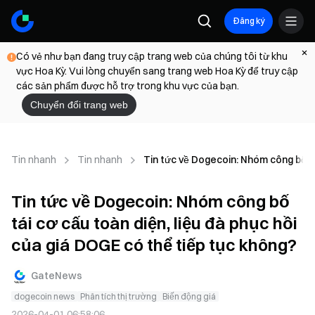
Đăng ký
Có vẻ như bạn đang truy cập trang web của chúng tôi từ khu
vực Hoa Kỳ. Vui lòng chuyển sang trang web Hoa Kỳ để truy cập
các sản phẩm được hỗ trợ trong khu vực của bạn.
Chuyển đổi trang web
Tin nhanh
Tin nhanh
Tin tức về Dogecoin: Nhóm công bố tá
Tin tức về Dogecoin: Nhóm công bố
tái cơ cấu toàn diện, liệu đà phục hồi
của giá DOGE có thể tiếp tục không?
GateNews
dogecoin news
Phân tích thị trường
Biến động giá
2026-04-01 06:58:06