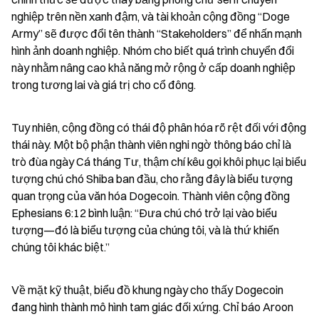
nghiệp trên nền xanh đậm, và tài khoản cộng đồng “Doge 
Army” sẽ được đổi tên thành “Stakeholders” để nhấn mạnh 
hình ảnh doanh nghiệp. Nhóm cho biết quá trình chuyển đổi 
này nhằm nâng cao khả năng mở rộng ở cấp doanh nghiệp 
trong tương lai và giá trị cho cổ đông.
Tuy nhiên, cộng đồng có thái độ phân hóa rõ rệt đối với động 
thái này. Một bộ phận thành viên nghi ngờ thông báo chỉ là 
trò đùa ngày Cá tháng Tư, thậm chí kêu gọi khôi phục lại biểu 
tượng chú chó Shiba ban đầu, cho rằng đây là biểu tượng 
quan trọng của văn hóa Dogecoin. Thành viên cộng đồng 
Ephesians 6:12 bình luận: “Đưa chú chó trở lại vào biểu 
tượng—đó là biểu tượng của chúng tôi, và là thứ khiến 
chúng tôi khác biệt.”
Về mặt kỹ thuật, biểu đồ khung ngày cho thấy Dogecoin 
đang hình thành mô hình tam giác đối xứng. Chỉ báo Aroon 