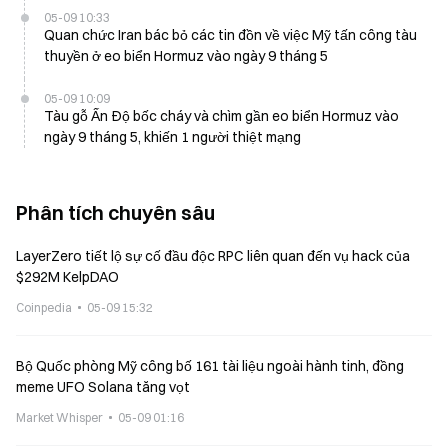
05-09 10:33
Quan chức Iran bác bỏ các tin đồn về việc Mỹ tấn công tàu
thuyền ở eo biển Hormuz vào ngày 9 tháng 5
05-09 10:09
Tàu gỗ Ấn Độ bốc cháy và chìm gần eo biển Hormuz vào
ngày 9 tháng 5, khiến 1 người thiệt mạng
Phân tích chuyên sâu
LayerZero tiết lộ sự cố đầu độc RPC liên quan đến vụ hack của
$292M KelpDAO
Coinpedia
05-09 15:32
Bộ Quốc phòng Mỹ công bố 161 tài liệu ngoài hành tinh, đồng
meme UFO Solana tăng vọt
Market Whisper
05-09 01:16