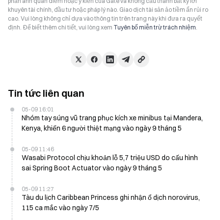
phản ánh quan điểm hoặc ý kiến của Gate và không cấu thành bất kỳ lời
khuyên tài chính, đầu tư hoặc pháp lý nào. Giao dịch tài sản ảo tiềm ẩn rủi ro
cao. Vui lòng không chỉ dựa vào thông tin trên trang này khi đưa ra quyết
định. Để biết thêm chi tiết, vui lòng xem
Tuyên bố miễn trừ trách nhiệm
.
Tin tức liên quan
05-09 16:01
Nhóm tay súng vũ trang phục kích xe minibus tại Mandera,
Kenya, khiến 6 người thiệt mạng vào ngày 9 tháng 5
05-09 11:46
Wasabi Protocol chịu khoản lỗ 5,7 triệu USD do cấu hình
sai Spring Boot Actuator vào ngày 9 tháng 5
05-09 11:27
Tàu du lịch Caribbean Princess ghi nhận ổ dịch norovirus,
115 ca mắc vào ngày 7/5