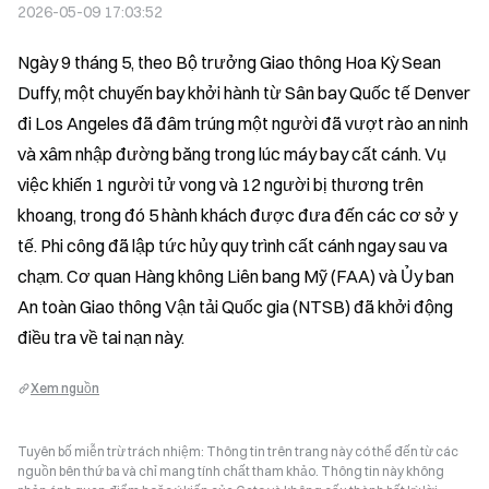
2026-05-09 17:03:52
Ngày 9 tháng 5, theo Bộ trưởng Giao thông Hoa Kỳ Sean 
Duffy, một chuyến bay khởi hành từ Sân bay Quốc tế Denver 
đi Los Angeles đã đâm trúng một người đã vượt rào an ninh 
và xâm nhập đường băng trong lúc máy bay cất cánh. Vụ 
việc khiến 1 người tử vong và 12 người bị thương trên 
khoang, trong đó 5 hành khách được đưa đến các cơ sở y 
tế. Phi công đã lập tức hủy quy trình cất cánh ngay sau va 
chạm. Cơ quan Hàng không Liên bang Mỹ (FAA) và Ủy ban 
An toàn Giao thông Vận tải Quốc gia (NTSB) đã khởi động 
điều tra về tai nạn này.
Xem nguồn
Tuyên bố miễn trừ trách nhiệm: Thông tin trên trang này có thể đến từ các
nguồn bên thứ ba và chỉ mang tính chất tham khảo. Thông tin này không