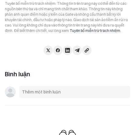
Tuyên bố miễn trừ trách nhiệm: Thông tin trên trang này có thể đến từ các
nguồn bên thứ ba và chỉ mang tính chất tham khảo. Thông tin này không
phản ánh quan điểm hoặc ý kiến của Gate và không cấu thành bất kỳ lời
khuyên tài chính, đầu tư hoặc pháp lý nào. Giao dịch tài sản ảo tiềm ẩn rủi ro
cao. Vui lòng không chỉ dựa vào thông tin trên trang này khi đưa ra quyết
định. Để biết thêm chi tiết, vui lòng xem
Tuyên bố miễn trừ trách nhiệm
.
Bình luận