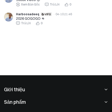
Xem Bản Gốc
Trả Lời
0
Harboosadeeq
·
04-10 21:46
2026 GOGOGO 👊
Trả Lời
0
Giới thiệu
Về chúng tôi
Sản phẩm
Cơ hội nghề nghiệp
P2P