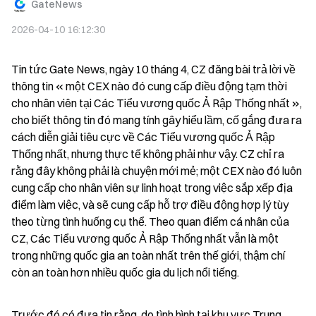
GateNews
2026-04-10 16:12:30
Tin tức Gate News, ngày 10 tháng 4, CZ đăng bài trả lời về 
thông tin « một CEX nào đó cung cấp điều động tạm thời 
cho nhân viên tại Các Tiểu vương quốc Ả Rập Thống nhất », 
cho biết thông tin đó mang tính gây hiểu lầm, cố gắng đưa ra 
cách diễn giải tiêu cực về Các Tiểu vương quốc Ả Rập 
Thống nhất, nhưng thực tế không phải như vậy. CZ chỉ ra 
rằng đây không phải là chuyện mới mẻ; một CEX nào đó luôn 
cung cấp cho nhân viên sự linh hoạt trong việc sắp xếp địa 
điểm làm việc, và sẽ cung cấp hỗ trợ điều động hợp lý tùy 
theo từng tình huống cụ thể. Theo quan điểm cá nhân của 
CZ, Các Tiểu vương quốc Ả Rập Thống nhất vẫn là một 
trong những quốc gia an toàn nhất trên thế giới, thậm chí 
còn an toàn hơn nhiều quốc gia du lịch nổi tiếng.
Trước đó có đưa tin rằng, do tình hình tại khu vực Trung 