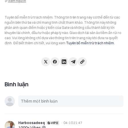
Xem nguồn
Tuyên bố miễn trừ trách nhiệm: Thông tin trên trang này có thể đến từ các
nguồn bên thứ ba và chỉ mang tính chất tham khảo. Thông tin này không
phản ánh quan điểm hoặc ý kiến của Gate và không cấu thành bất kỳ lời
khuyên tài chính, đầu tư hoặc pháp lý nào. Giao dịch tài sản ảo tiềm ẩn rủi ro
cao. Vui lòng không chỉ dựa vào thông tin trên trang này khi đưa ra quyết
định. Để biết thêm chi tiết, vui lòng xem
Tuyên bố miễn trừ trách nhiệm
.
Bình luận
Harboosadeeq
·
04-10 21:47
1000x Vibes 🤑