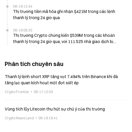
06-16 13:34
Thị trường tiền mã hóa ghi nhận $421M trong các lệnh
thanh lý trong 24 giờ qua
06-16 08:33
Thị trường Crypto chứng kiến $539M trong các khoản
thanh lý trong 24 giờ qua, với 111.525 nhà giao dịch bị
thanh lý
Phân tích chuyên sâu
Thanh lý lệnh short XRP tăng vọt 7.494% trên Binance khi đà
tăng lạc quan kích hoạt một đợt siết ép
Crypto Frontier
06-17 10:03
Vùng tích lũy Litecoin thu hút sự chú ý của thị trường
Crypto News Land
06-16 16:41