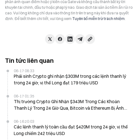
phản ánh quan điểm hoặc ý kiến của Gate và không cấu thành bất kỳ lời
khuyên tài chính, đầu tư hoặc pháp lý nào. Giao dịch tài sản ảo tiềm ẩn rủi ro
cao. Vui lòng không chỉ dựa vào thông tin trên trang này khi đưa ra quyết
định. Để biết thêm chi tiết, vui lòng xem
Tuyên bố miễn trừ trách nhiệm
.
Tin tức liên quan
06-17 08:33
Phái sinh Crypto ghi nhận $303M trong các lệnh thanh lý
trong 24 giờ, vị thế Long đạt 179 triệu USD
06-17 01:35
Thị trường Crypto Ghi Nhận $343M Trong Các Khoản
Thanh Lý Trong 24 Giờ Qua, Bitcoin và Ethereum Bị Ảnh
Hưởng Nặng Nề
06-16 20:03
Các lệnh thanh lý toàn cầu đạt $420M trong 24 giờ, vị thế
Long chiếm 242 triệu USD