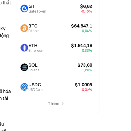
 thắt 
GT
$6,62
GateToken
-0,45%
BTC
$64.847,1
kỳ 
Bitcoin
0,64%
động 
ETH
$1.914,18
Ethereum
0,33%
SOL
$73,68
Solana
1,26%
USDC
$1,0005
USDCoin
-0,02%
ã hóa 
 tài 
Thêm
u 