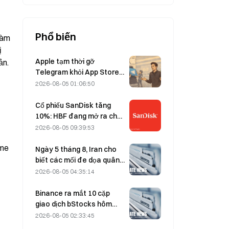
Phổ biến
àm 
 
Apple tạm thời gỡ
ản.
Telegram khỏi App Store
vì CSAM; Durov bác bỏ cáo
2026-08-05 01:06:50
buộc và cho biết ứng dụng
đã hứng chịu “một cuộc
Cổ phiếu SanDisk tăng
tấn công an ninh”.
10%: HBF đang mở ra chu
kỳ tăng trưởng mới cho
2026-08-05 09:39:53
lĩnh vực lưu trữ AI như thế
me 
nào, và liệu báo cáo tài
Ngày 5 tháng 8, Iran cho
chính có thể xác thực luận
biết các mối đe dọa quân
điểm tăng trưởng này?
sự của Mỹ đã khiến thỏa
2026-08-05 04:35:14
thuận với Oman về eo biển
Hormuz bị trì hoãn.
Binance ra mắt 10 cặp
giao dịch bStocks hôm
nay lúc 20:00 (UTC+8),
2026-08-05 02:33:45
miễn 100% phí Maker.