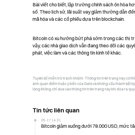
Bài viết cho biết, lập trường chính sách ôn hòa h
số. Theo lịch sử, lãi suất vay giảm thường dẫn đế
mã hóa và các cổ phiếu dựa trên blockchain.
Bitcoin có xu hướng bứt phá sớm trong các thị trư
vậy, các nhà giao dịch vẫn đang theo dõi các quyết
phát, việc làm và các thông tin kinh tế khác.
Tuyên bố miễn trừ trách nhiệm: Thông tin trên trang này có t
ánh quan điểm hoặc ý kiến của Gate và không cấu thành bất kỳ lờ
lòng không chỉ dựa vào thông tin trên trang này khi đưa ra quyế
Tin tức liên quan
05-17 14:31
Bitcoin giảm xuống dưới 78.000 USD, mức tă