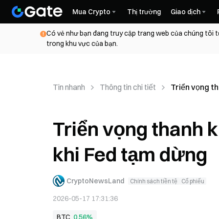
Mua Crypto
Thị trường
Giao dịch
Có vẻ như bạn đang truy cập trang web của chúng tôi t
trong khu vực của bạn.
Tin nhanh
Thông tin chi tiết
Triển vọng t
Triển vọng thanh k
khi Fed tạm dừng
CryptoNewsLand
Chính sách tiền tệ
Cổ phiếu
2026-05-17 17:31:36
BTC
0,56%