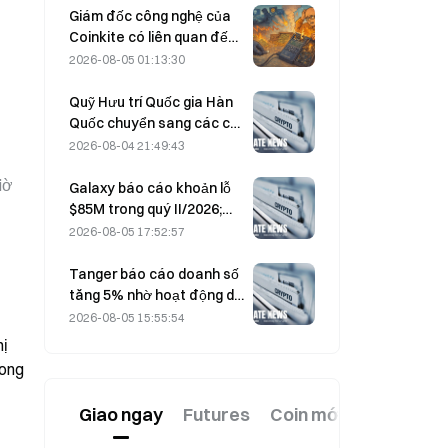
Giám đốc công nghệ của
Coinkite có liên quan đến
sự cố khai thác lỗ hổng
2026-08-05 01:13:30
Coldcard, dẫn đến 4 đợt
tấn công gây thiệt hại 114
Quỹ Hưu trí Quốc gia Hàn
triệu USD
Quốc chuyển sang các cổ
phiếu phòng thủ vào ngày
2026-08-04 21:49:43
4/8 trong bối cảnh thị
ờ 
trường biến động
Galaxy báo cáo khoản lỗ
$85M trong quý II/2026;
doanh thu thấp hơn dự
2026-08-05 17:52:57
kiến 300 triệu USD, cổ
phiếu giảm 7,23%
Tanger báo cáo doanh số
tăng 5% nhờ hoạt động du
lịch mùa World Cup trong
2026-08-05 15:55:54
tháng 6–7.
ị 
ong 
Giao ngay
Futures
Coin mới