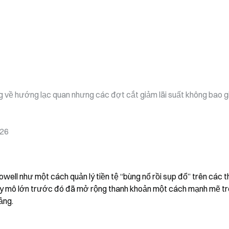
về hướng lạc quan nhưng các đợt cắt giảm lãi suất không bao gi
026
ell như một cách quản lý tiền tệ “bùng nổ rồi sụp đổ” trên các th
 quy mô lớn trước đó đã mở rộng thanh khoản một cách mạnh mẽ tr
ảng.