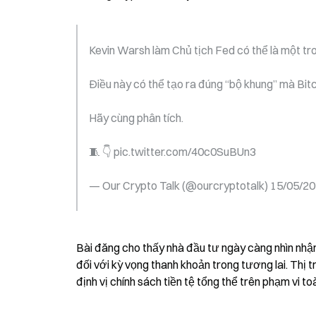
Kevin Warsh làm Chủ tịch Fed có thể là một tro
Điều này có thể tạo ra đúng “bộ khung” mà Bit
Hãy cùng phân tích.
🧵 👇 pic.twitter.com/40c0SuBUn3
— Our Crypto Talk (@ourcryptotalk) 15/05/2
Bài đăng cho thấy nhà đầu tư ngày càng nhìn nhận 
đối với kỳ vọng thanh khoản trong tương lai. Thị t
định vị chính sách tiền tệ tổng thể trên phạm vi to