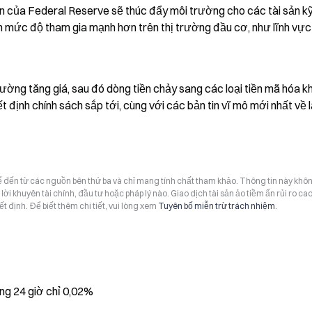
ơn của Federal Reserve sẽ thúc đẩy môi trường cho các tài sản kỹ
n mức độ tham gia mạnh hơn trên thị trường đầu cơ, như lĩnh vực 
ờng tăng giá, sau đó dòng tiền chảy sang các loại tiền mã hóa khá
 định chính sách sắp tới, cùng với các bản tin vĩ mô mới nhất về l
hể đến từ các nguồn bên thứ ba và chỉ mang tính chất tham khảo. Thông tin này khô
i khuyên tài chính, đầu tư hoặc pháp lý nào. Giao dịch tài sản ảo tiềm ẩn rủi ro cao
t định. Để biết thêm chi tiết, vui lòng xem
Tuyên bố miễn trừ trách nhiệm
.
ng 24 giờ chỉ 0,02%