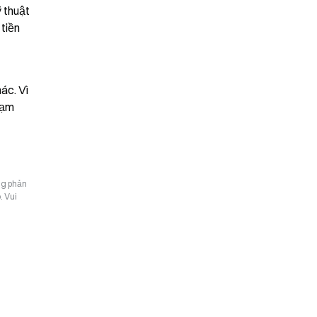
 thuật 
tiền 
c. Vì 
ạm 
ng phản
. Vui