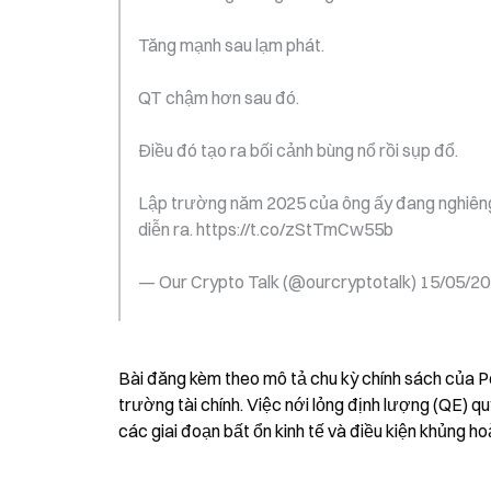
Tăng mạnh sau lạm phát.
QT chậm hơn sau đó.
Điều đó tạo ra bối cảnh bùng nổ rồi sụp đổ.
Lập trường năm 2025 của ông ấy đang nghiêng 
diễn ra. https://t.co/zStTmCw55b
— Our Crypto Talk (@ourcryptotalk) 15/05/2
Bài đăng kèm theo mô tả chu kỳ chính sách của Pow
trường tài chính. Việc nới lỏng định lượng (QE)
các giai đoạn bất ổn kinh tế và điều kiện khủng ho