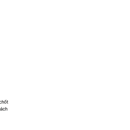
chốt 
ách 