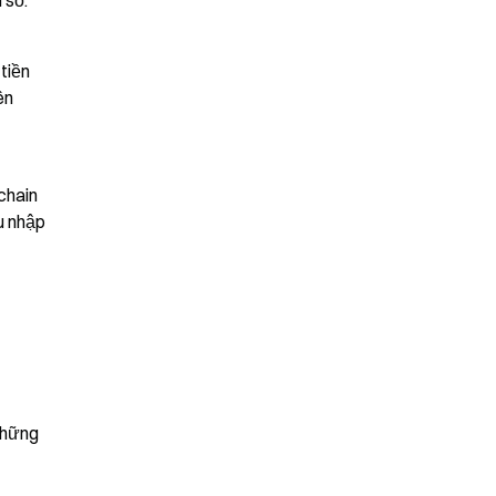
 số.
iền 
n 
hain 
 nhập 
hững 