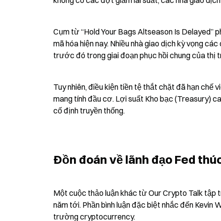
không có các đợt giảm lãi suất, các nhà giao dịc
Cụm từ “Hold Your Bags Altseason Is Delayed” ph
mã hóa hiện nay. Nhiều nhà giao dịch kỳ vọng các 
trước đó trong giai đoạn phục hồi chung của thị 
Tuy nhiên, điều kiện tiền tệ thắt chặt đã hạn chế
mang tính đầu cơ. Lợi suất Kho bạc (Treasury) ca
cố định truyền thống.
Đồn đoán về lãnh đạo Fed thúc
Một cuộc thảo luận khác từ Our Crypto Talk tập 
năm tới. Phần bình luận đặc biệt nhắc đến Kevin 
trường cryptocurrency.