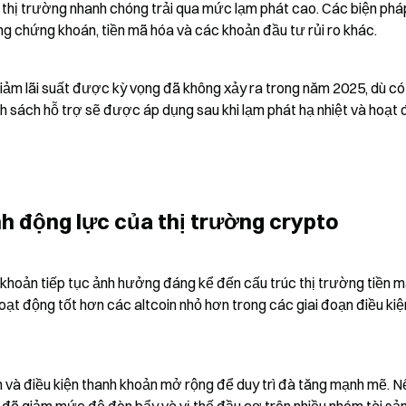
ộ thị trường nhanh chóng trải qua mức lạm phát cao. Các biện pháp
g chứng khoán, tiền mã hóa và các khoản đầu tư rủi ro khác.
iảm lãi suất được kỳ vọng đã không xảy ra trong năm 2025, dù có 
h sách hỗ trợ sẽ được áp dụng sau khi lạm phát hạ nhiệt và hoạt 
nh động lực của thị trường crypto
khoản tiếp tục ảnh hưởng đáng kể đến cấu trúc thị trường tiền m
hoạt động tốt hơn các altcoin nhỏ hơn trong các giai đoạn điều kiện
và điều kiện thanh khoản mở rộng để duy trì đà tăng mạnh mẽ. Nế