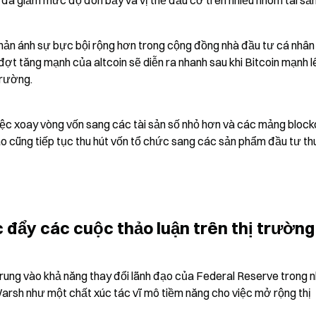
h đã giảm mức độ đòn bẩy và vị thế đầu cơ trên nhiều nhóm tài sản
ản ánh sự bực bội rộng hơn trong cộng đồng nhà đầu tư cá nhân t
đợt tăng mạnh của altcoin sẽ diễn ra nhanh sau khi Bitcoin mạnh lê
trường.
 việc xoay vòng vốn sang các tài sản số nhỏ hơn và các mảng blockc
o cũng tiếp tục thu hút vốn tổ chức sang các sản phẩm đầu tư thu
 đẩy các cuộc thảo luận trên thị trường
trung vào khả năng thay đổi lãnh đạo của Federal Reserve trong n
Warsh như một chất xúc tác vĩ mô tiềm năng cho việc mở rộng thị 