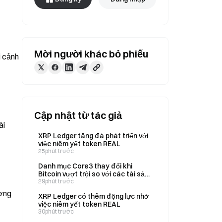
Mời người khác bỏ phiếu
 cảnh 
Cập nhật từ tác giả
i 
XRP Ledger tăng đà phát triển với
việc niêm yết token REAL
25phút trước
Danh mục Core3 thay đổi khi
Bitcoin vượt trội so với các tài sản
cùng nhóm
29phút trước
ờng 
XRP Ledger có thêm động lực nhờ
việc niêm yết token REAL
30phút trước