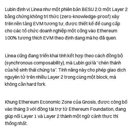
Lubin định vị Linea như một phiên bản BESU 2.0: một Layer 2 
bằng chứng không tri thức (zero-knowledge-proof) xây 
trên nền tảng EVM tương tự, được thiết kế để cung cấp 
cho các tổ chức doanh nghiệp một cổng vào Ethereum 
100% tương thích EVM theo định dạng mà họ đã quen.
Linea cũng đang triển khai tính kết hợp theo cách đồng bộ 
(synchronous composability), mà Lubin gọi là “chén thánh 
của hệ sinh thái chúng ta”. Tính năng này cho phép giao dịch 
nguyên tử trên nhiều Layer 2 trong cùng một block, mà 
không cần hard fork.
Khung Ethereum Economic Zone của Gnosis, được công bố 
vào tháng 3 với đồng tài trợ từ Ethereum Foundation, đang 
giúp nối Layer 1 và Layer 2 thành một ngữ cảnh thực thi 
thống nhất.