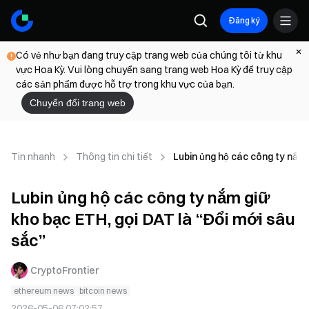
Đăng ký
Có vẻ như bạn đang truy cập trang web của chúng tôi từ khu
vực Hoa Kỳ. Vui lòng chuyển sang trang web Hoa Kỳ để truy cập
các sản phẩm được hỗ trợ trong khu vực của bạn.
Chuyển đổi trang web
Tin nhanh
Thông tin chi tiết
Lubin ủng hộ các công ty nắm 
Lubin ủng hộ các công ty nắm giữ
kho bạc ETH, gọi DAT là “Đổi mới sâu
sắc”
CryptoFrontier
ethereum news
bitcoin news
2026-05-06 07:02:57