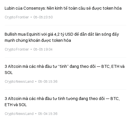
Lubin của Consensys: Nền kinh tế toàn cầu sẽ được token hóa
Crypto Frontier
05-05 23:50
Bullish mua Equiniti với giá 4,2 tỷ USD để dẫn dắt làn sóng đẩy
mạnh chứng khoán được token hóa
Crypto Frontier
05-05 19:04
3 Altcoin mà các nhà đầu tư “tinh” đang theo dõi — BTC, ETH và
SOL
Crypto News Land
05-05 15:36
3 Altcoin mà các nhà đầu tư tinh tường đang theo dõi — BTC,
ETH và SOL
Crypto News Land
05-04 15:36