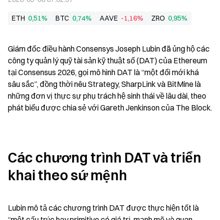
ETH
0,51%
BTC
0,74%
AAVE
-1,16%
ZRO
0,95%
Giám đốc điều hành Consensys Joseph Lubin đã ủng hộ các 
công ty quản lý quỹ tài sản kỹ thuật số (DAT) của Ethereum 
tại Consensus 2026, gọi mô hình DAT là “một đổi mới khá 
sâu sắc”, đồng thời nêu Strategy, SharpLink và BitMine là 
những đơn vị thực sự phụ trách hệ sinh thái về lâu dài, theo 
phát biểu được chia sẻ với Gareth Jenkinson của The Block.
Các chương trình DAT và triển 
khai theo sứ mệnh
Lubin mô tả các chương trình DAT được thực hiện tốt là 
“một cấu trúc hay primitive có giá trị, mạnh mẽ và quan 