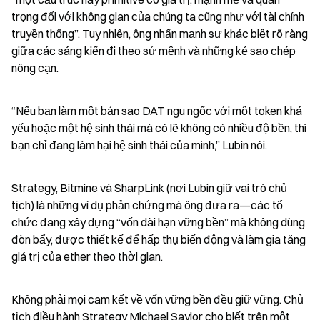
trọng đối với không gian của chúng ta cũng như với tài chính 
truyền thống”. Tuy nhiên, ông nhấn mạnh sự khác biệt rõ ràng 
giữa các sáng kiến đi theo sứ mệnh và những kẻ sao chép 
nông cạn.
“Nếu bạn làm một bản sao DAT ngu ngốc với một token khá 
yếu hoặc một hệ sinh thái mà có lẽ không có nhiều độ bền, thì 
bạn chỉ đang làm hại hệ sinh thái của mình,” Lubin nói.
Strategy, Bitmine và SharpLink (nơi Lubin giữ vai trò chủ 
tịch) là những ví dụ phản chứng mà ông đưa ra—các tổ 
chức đang xây dựng “vốn dài hạn vững bền” mà không dùng 
đòn bẩy, được thiết kế để hấp thụ biến động và làm gia tăng 
giá trị của ether theo thời gian.
Không phải mọi cam kết về vốn vững bền đều giữ vững. Chủ 
tịch điều hành Strategy Michael Saylor cho biết trên một 