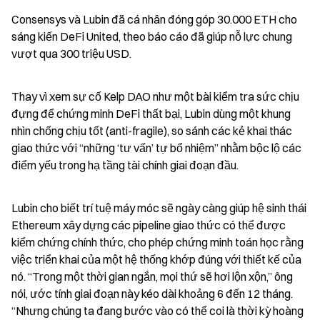
Consensys và Lubin đã cá nhân đóng góp 30.000 ETH cho 
sáng kiến DeFi United, theo báo cáo đã giúp nỗ lực chung 
vượt qua 300 triệu USD.
Thay vì xem sự cố Kelp DAO như một bài kiểm tra sức chịu 
đựng để chứng minh DeFi thất bại, Lubin dùng một khung 
nhìn chống chịu tốt (anti-fragile), so sánh các kẻ khai thác 
giao thức với “những ‘tư vấn’ tự bổ nhiệm” nhằm bộc lộ các 
điểm yếu trong hạ tầng tài chính giai đoạn đầu.
Lubin cho biết trí tuệ máy móc sẽ ngày càng giúp hệ sinh thái 
Ethereum xây dựng các pipeline giao thức có thể được 
kiểm chứng chính thức, cho phép chứng minh toán học rằng 
việc triển khai của một hệ thống khớp đúng với thiết kế của 
nó. “Trong một thời gian ngắn, mọi thứ sẽ hơi lộn xộn,” ông 
nói, ước tính giai đoạn này kéo dài khoảng 6 đến 12 tháng. 
“Nhưng chúng ta đang bước vào có thể coi là thời kỳ hoàng 