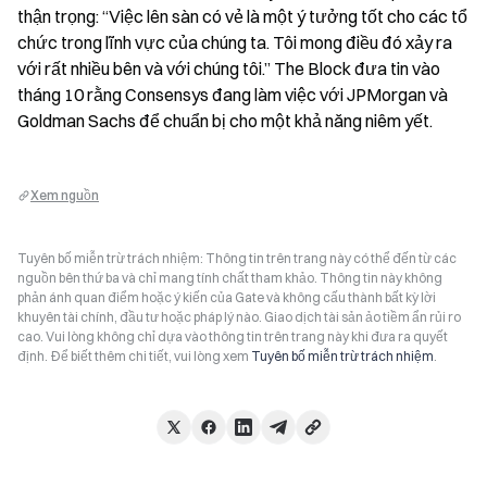
thận trọng: “Việc lên sàn có vẻ là một ý tưởng tốt cho các tổ 
chức trong lĩnh vực của chúng ta. Tôi mong điều đó xảy ra 
với rất nhiều bên và với chúng tôi.” The Block đưa tin vào 
tháng 10 rằng Consensys đang làm việc với JPMorgan và 
Goldman Sachs để chuẩn bị cho một khả năng niêm yết.
Xem nguồn
Tuyên bố miễn trừ trách nhiệm: Thông tin trên trang này có thể đến từ các
nguồn bên thứ ba và chỉ mang tính chất tham khảo. Thông tin này không
phản ánh quan điểm hoặc ý kiến của Gate và không cấu thành bất kỳ lời
khuyên tài chính, đầu tư hoặc pháp lý nào. Giao dịch tài sản ảo tiềm ẩn rủi ro
cao. Vui lòng không chỉ dựa vào thông tin trên trang này khi đưa ra quyết
định. Để biết thêm chi tiết, vui lòng xem
Tuyên bố miễn trừ trách nhiệm
.