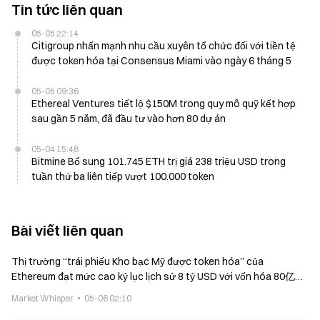
Tin tức liên quan
05-05 22:14
Citigroup nhấn mạnh nhu cầu xuyên tổ chức đối với tiền tệ
được token hóa tại Consensus Miami vào ngày 6 tháng 5
05-05 09:36
Ethereal Ventures tiết lộ $150M trong quy mô quỹ kết hợp
sau gần 5 năm, đã đầu tư vào hơn 80 dự án
05-04 15:48
Bitmine Bổ sung 101.745 ETH trị giá 238 triệu USD trong
tuần thứ ba liên tiếp vượt 100.000 token
Bài viết liên quan
Thị trường “trái phiếu Kho bạc Mỹ được token hóa” của
Ethereum đạt mức cao kỷ lục lịch sử 8 tỷ USD với vốn hóa 80亿美
元
Market Whisper
05-06 02:10