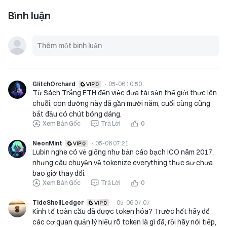
Bình luận
GlitchOrchard
·
05-06 10:50
Từ Sách Trắng ETH đến việc đưa tài sản thế giới thực lên
chuỗi, con đường này đã gần mười năm, cuối cùng cũng
bắt đầu có chút bóng dáng.
Xem Bản Gốc
Trả Lời
0
NeonMint
·
05-06 07:21
Lubin nghe có vẻ giống như bản cáo bạch ICO năm 2017,
nhưng câu chuyện về tokenize everything thực sự chưa
bao giờ thay đổi.
Xem Bản Gốc
Trả Lời
0
TideShellLedger
·
05-06 07:07
Kinh tế toàn cầu đã được token hóa? Trước hết hãy để
các cơ quan quản lý hiểu rõ token là gì đã, rồi hãy nói tiếp,