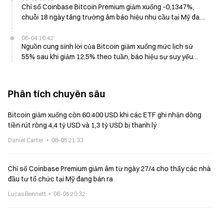
Chỉ số Coinbase Bitcoin Premium giảm xuống -0,1347%,
chuỗi 18 ngày tăng trưởng âm báo hiệu nhu cầu tại Mỹ đang
suy yếu
06-04 16:42
Nguồn cung sinh lời của Bitcoin giảm xuống mức lịch sử
55% sau khi giảm 12,5% theo tuần, báo hiệu sự suy yếu
trong ngắn hạn
Phân tích chuyên sâu
Bitcoin giảm xuống còn 60.400 USD khi các ETF ghi nhận dòng
tiền rút ròng 4,4 tỷ USD và 1,3 tỷ USD bị thanh lý
Daniel Carter
06-05 21:33
Chỉ số Coinbase Premium giảm âm từ ngày 27/4 cho thấy các nhà
đầu tư tổ chức tại Mỹ đang bán ra
Lucas Bennett
06-05 20:32