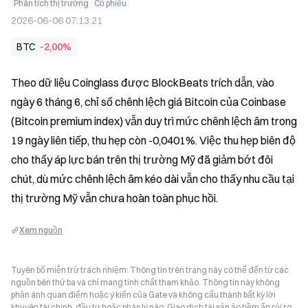
Phân tích thị trường
Cổ phiếu
2026-06-06 07:13:21
BTC
-2,00%
Theo dữ liệu Coinglass được BlockBeats trích dẫn, vào 
ngày 6 tháng 6, chỉ số chênh lệch giá Bitcoin của Coinbase 
(Bitcoin premium index) vẫn duy trì mức chênh lệch âm trong 
19 ngày liên tiếp, thu hẹp còn -0,0401%. Việc thu hẹp biên độ 
cho thấy áp lực bán trên thị trường Mỹ đã giảm bớt đôi 
chút, dù mức chênh lệch âm kéo dài vẫn cho thấy nhu cầu tại 
thị trường Mỹ vẫn chưa hoàn toàn phục hồi.
Xem nguồn
Tuyên bố miễn trừ trách nhiệm: Thông tin trên trang này có thể đến từ các
nguồn bên thứ ba và chỉ mang tính chất tham khảo. Thông tin này không
phản ánh quan điểm hoặc ý kiến của Gate và không cấu thành bất kỳ lời
khuyên tài chính, đầu tư hoặc pháp lý nào. Giao dịch tài sản ảo tiềm ẩn rủi ro