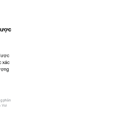
ược 
được 
 xác 
ượng 
ng phản
. Vui