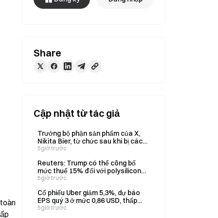
Share
Cập nhật từ tác giả
Trưởng bộ phận sản phẩm của X,
Nikita Bier, từ chức sau khi bị các
nhà giao dịch tiền mã hóa cáo
5giờ trước
buộc hạn chế bài đăng trong nhiệm
Reuters: Trump có thể công bố
kỳ.
mức thuế 15% đối với polysilicon
và mức giá sàn sớm nhất vào ngày
5giờ trước
6 tháng 8.
Cổ phiếu Uber giảm 5,3%, dự báo
EPS quý 3 ở mức 0,86 USD, thấp
toàn 
hơn kỳ vọng
5giờ trước
ấp 