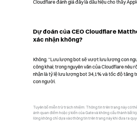
Cloudflare đánh giá đây là dấu hiệu cho thấy Appl
Dự đoán của CEO Cloudflare Matthe
xác nhận không?
Không. “Lưu lượng bot sẽ vượt lưu lượng con n
công khai; trong nguyên văn của Cloudflare nêu rõ
nhận là tỷ lệ lưu lượng bot 34,1% và tốc độ tăng
con người.
Tuyên bố miễn trừ trách nhiệm: Thông tin trên trang này có t
ánh quan điểm hoặc ý kiến của Gate và không cấu thành bất kỳ lờ
lòng không chỉ dựa vào thông tin trên trang này khi đưa ra quyế