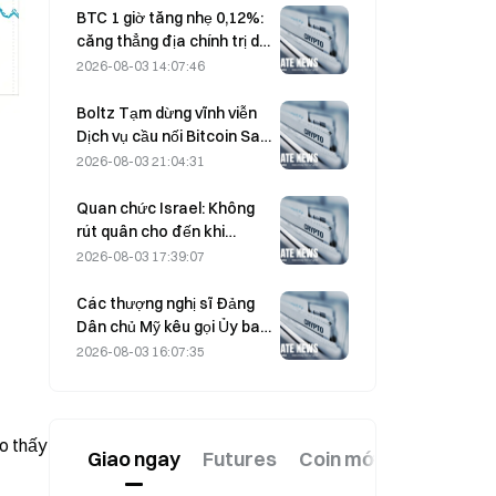
BTC 1 giờ tăng nhẹ 0,12%:
căng thẳng địa chính trị dịu
lại và tâm lý vĩ mô đồng
2026-08-03 14:07:46
nhịp thúc đẩy đợt phục hồi
ngắn hạn
Boltz Tạm dừng vĩnh viễn
Dịch vụ cầu nối Bitcoin Sau
các cuộc tấn công được
2026-08-03 21:04:31
hỗ trợ bởi AI
Quan chức Israel: Không
rút quân cho đến khi
Hamas giải giáp
2026-08-03 17:39:07
Các thượng nghị sĩ Đảng
Dân chủ Mỹ kêu gọi Ủy ban
Giao dịch Hàng hóa Tương
2026-08-03 16:07:35
lai (CFTC) hạn chế các sản
phẩm cá cược liên quan
đến tình trạng cháy rừng
trong bối cảnh mùa cháy
o thấy 
Giao ngay
Futures
Coin mới
kỷ lục