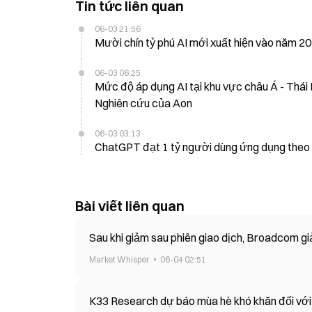
Tin tức liên quan
06-03 21:56
Mười chín tỷ phú AI mới xuất hiện vào năm 20
06-03 06:25
Mức độ áp dụng AI tại khu vực châu Á - Thái
Nghiên cứu của Aon
06-03 03:13
ChatGPT đạt 1 tỷ người dùng ứng dụng theo 
Bài viết liên quan
Sau khi giảm sau phiên giao dịch, Broadcom g
Market Whisper
06-04 02:51
K33 Research dự báo mùa hè khó khăn đối với B