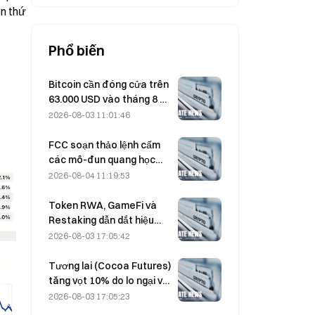
n thứ 
Phổ biến
Bitcoin cần đóng cửa trên
63.000 USD vào tháng 8 để
xác nhận đáy của thị
2026-08-03 11:01:46
trường bear; theo nghiên
cứu 10x cho biết
FCC soạn thảo lệnh cấm
các mô-đun quang học
của Trung Quốc dùng cho
2026-08-04 11:19:53
trung tâm dữ liệu; Xinyuan
có nguy cơ bị ảnh hưởng
Token RWA, GameFi và
tới 27% thị phần
Restaking dẫn dắt hiệu
suất thị trường trong
2026-08-03 17:05:42
Tháng 7
Tương lai (Cocoa Futures)
tăng vọt 10% do lo ngại về
Cung, hướng tới mức 6.000
2026-08-03 17:05:23
USD/tấn