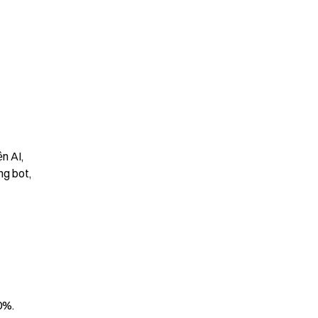
 AI, 
g bot, 
%. 