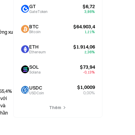
GT
$6,72
GateToken
3,86%
BTC
$64.903,4
ớng xu 
Bitcoin
1,21%
ETH
$1.914,06
Ethereum
2,36%
SOL
$73,94
Solana
-0,13%
$1,0009
USDC
55,4% 
0,00%
USDCoin
với 
và 
Thêm
hần 