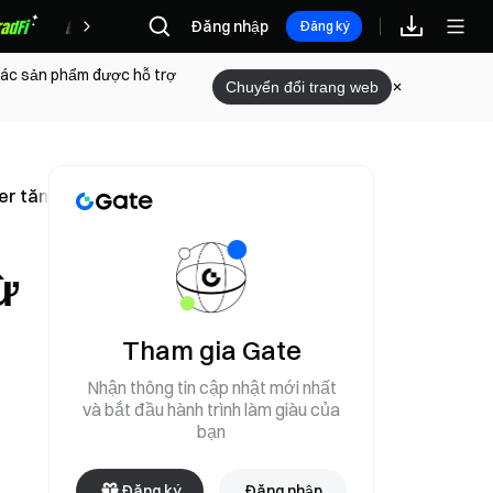
Phần thưởng
Đăng nhập
Đăng ký
 các sản phẩm được hỗ trợ
Chuyển đổi trang web
er tăng 8 lần
ừ
Tham gia Gate
Nhận thông tin cập nhật mới nhất
và bắt đầu hành trình làm giàu của
bạn
Đăng ký
Đăng nhập