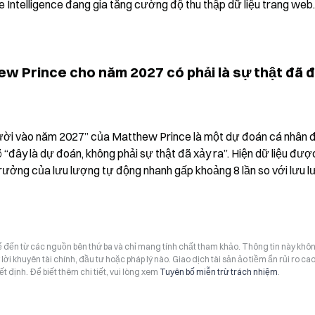
e Intelligence đang gia tăng cường độ thu thập dữ liệu trang web.
w Prince cho năm 2027 có phải là sự thật đã đ
gười vào năm 2027” của Matthew Prince là một dự đoán cá nhân 
 “đây là dự đoán, không phải sự thật đã xảy ra”. Hiện dữ liệu được
 trưởng của lưu lượng tự động nhanh gấp khoảng 8 lần so với lưu l
hể đến từ các nguồn bên thứ ba và chỉ mang tính chất tham khảo. Thông tin này khô
i khuyên tài chính, đầu tư hoặc pháp lý nào. Giao dịch tài sản ảo tiềm ẩn rủi ro cao
t định. Để biết thêm chi tiết, vui lòng xem
Tuyên bố miễn trừ trách nhiệm
.