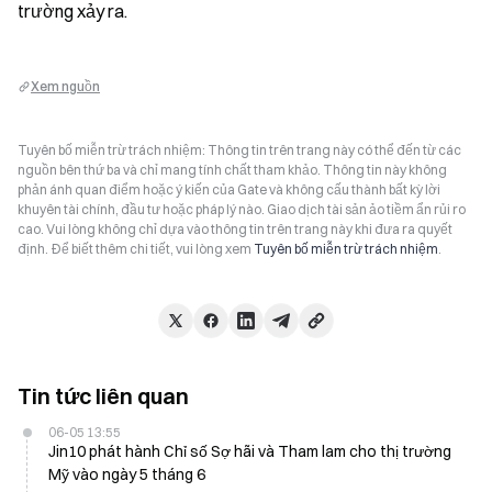
trường xảy ra.
Xem nguồn
Tuyên bố miễn trừ trách nhiệm: Thông tin trên trang này có thể đến từ các
nguồn bên thứ ba và chỉ mang tính chất tham khảo. Thông tin này không
phản ánh quan điểm hoặc ý kiến của Gate và không cấu thành bất kỳ lời
khuyên tài chính, đầu tư hoặc pháp lý nào. Giao dịch tài sản ảo tiềm ẩn rủi ro
cao. Vui lòng không chỉ dựa vào thông tin trên trang này khi đưa ra quyết
định. Để biết thêm chi tiết, vui lòng xem
Tuyên bố miễn trừ trách nhiệm
.
Tin tức liên quan
06-05 13:55
Jin10 phát hành Chỉ số Sợ hãi và Tham lam cho thị trường
Mỹ vào ngày 5 tháng 6