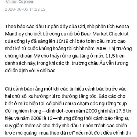
Chỉ số
Cổ phiếu
2026-06-05 14:22:12
Theo báo cáo đầu tư gần đây của Citi, nhà phân tích Beata 
Manthey cho biết bộ công cụ nội bộ Bear Market Checklist 
của công ty đã sáng lên 10/18 chỉ báo toàn cầu, mức cao 
nhất kể từ cuộc khủng hoảng tài chính năm 2008. Thị trường 
chứng khoán Mỹ cho thấy rủi ro gia tăng ở mức 11,5 trên 
danh sách này, trong khi các thị trường châu Âu vẫn tương 
đối ổn định với 5 chỉ báo.
Citi cảnh báo rằng một khi các tín hiệu cảnh báo bước vào 
hai chữ số, xu hướng rủi ro thường tăng tốc. Báo cáo cho 
biết ở mức hiện tại, cổ phiếu chưa chạm các ngưỡng “sụp 
đổ” nghiêm trọng—đỉnh dot-com năm 2000 ghi nhận 17,5 tín 
hiệu và năm 2008 là 13—nhưng đồng thời cảnh báo rằng sự 
suy giảm thêm sẽ cho thấy nhà đầu tư nên tránh các chiến 
lược mù quáng “mua theo đà rơi” nếu một đợt điều chỉnh thị 