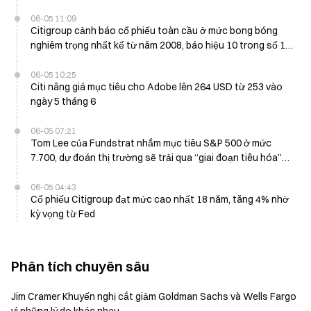
06-05 11:09
Citigroup cảnh báo cổ phiếu toàn cầu ở mức bong bóng
nghiêm trọng nhất kể từ năm 2008, báo hiệu 10 trong số 18
rủi ro thị trường gấu vào ngày 5/6
06-05 10:25
Citi nâng giá mục tiêu cho Adobe lên 264 USD từ 253 vào
ngày 5 tháng 6
06-05 07:21
Tom Lee của Fundstrat nhắm mục tiêu S&P 500 ở mức
7.700, dự đoán thị trường sẽ trải qua “giai đoạn tiêu hóa”
đến tháng 10
06-05 04:43
Cổ phiếu Citigroup đạt mức cao nhất 18 năm, tăng 4% nhờ
kỳ vọng từ Fed
Phân tích chuyên sâu
Jim Cramer Khuyến nghị cắt giảm Goldman Sachs và Wells Fargo