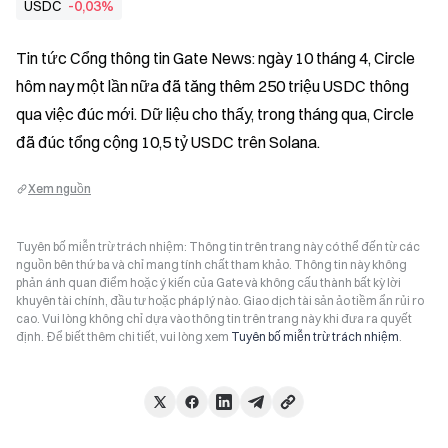
USDC
-0,03%
Tin tức Cổng thông tin Gate News: ngày 10 tháng 4, Circle 
hôm nay một lần nữa đã tăng thêm 250 triệu USDC thông 
qua việc đúc mới. Dữ liệu cho thấy, trong tháng qua, Circle 
đã đúc tổng cộng 10,5 tỷ USDC trên Solana.
Xem nguồn
Tuyên bố miễn trừ trách nhiệm: Thông tin trên trang này có thể đến từ các
nguồn bên thứ ba và chỉ mang tính chất tham khảo. Thông tin này không
phản ánh quan điểm hoặc ý kiến của Gate và không cấu thành bất kỳ lời
khuyên tài chính, đầu tư hoặc pháp lý nào. Giao dịch tài sản ảo tiềm ẩn rủi ro
cao. Vui lòng không chỉ dựa vào thông tin trên trang này khi đưa ra quyết
định. Để biết thêm chi tiết, vui lòng xem
Tuyên bố miễn trừ trách nhiệm
.