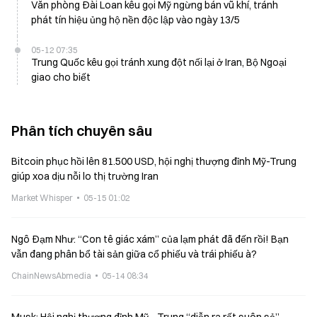
Văn phòng Đài Loan kêu gọi Mỹ ngừng bán vũ khí, tránh
phát tín hiệu ủng hộ nền độc lập vào ngày 13/5
05-12 07:35
Trung Quốc kêu gọi tránh xung đột nối lại ở Iran, Bộ Ngoại
giao cho biết
Phân tích chuyên sâu
Bitcoin phục hồi lên 81.500 USD, hội nghị thượng đỉnh Mỹ-Trung
giúp xoa dịu nỗi lo thị trường Iran
Market Whisper
05-15 01:02
Ngô Đạm Như: “Con tê giác xám” của lạm phát đã đến rồi! Bạn
vẫn đang phân bổ tài sản giữa cổ phiếu và trái phiếu à?
ChainNewsAbmedia
05-14 08:34