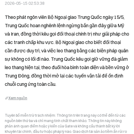
2026-05-15 02:53:38
Theo phát ngôn viên Bộ Ngoại giao Trung Quốc ngày 15/5, 
Trung Quốc hoan nghênh lệnh ngừng bắn gần đây giữa Mỹ 
và Iran, đồng thời kêu gọi đối thoại chính trị như giải pháp cho 
các tranh chấp khu vực. Bộ Ngoại giao cho biết đối thoại 
cần được duy trì, và việc leo thang bằng các biện pháp quân 
sự không có lối đi nào. Trung Quốc kêu gọi giữ vững đà giảm 
leo thang hiện tại, theo đuổi hòa bình toàn diện và bền vững ở 
Trung Đông, đồng thời mở lại các tuyến vận tải để ổn định 
chuỗi cung ứng toàn cầu.
Xem nguồn
Tuyên bố miễn trừ trách nhiệm: Thông tin trên trang này có thể đến từ các
nguồn bên thứ ba và chỉ mang tính chất tham khảo. Thông tin này không
phản ánh quan điểm hoặc ý kiến của Gate và không cấu thành bất kỳ lời
khuyên tài chính, đầu tư hoặc pháp lý nào. Giao dịch tài sản ảo tiềm ẩn rủi ro