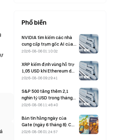
2027, làm gia tăng nguy cơ xảy ra
một đợt đảo chiều kiểu khủng
hoảng tín dụng dưới chuẩn.
Phổ biến
3
NVIDIA tìm kiếm các nhà
cung cấp trạm gốc AI của
Trung Quốc để triển khai
2026-08-06 01:10:02
dự
mạng 6G
XRP kiểm định vùng hỗ trợ
1,05 USD khi Ethereum duy
trì mức 1.908 USD trong bối
2026-08-06 09:29:41
cảnh khối lượng giao dịch
thấp
S&P 500 tăng thêm 2,1
nghìn tỷ USD trong tháng
8, tương đương mức tăng
2026-08-06 11:46:40
3,12%, trong khi Bitcoin chỉ
tăng 2%.
Bản tin hằng ngày của
Gate (ngày 6 tháng 8): Cổ
iá
phiếu ưu đãi STRC của
2026-08-06 01:24:57
Strategy phục hồi mạnh;