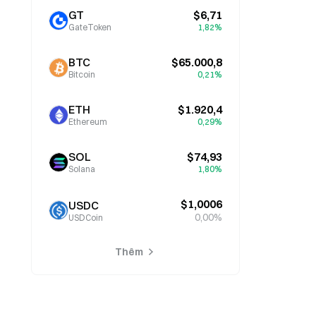
GT
$6,71
GateToken
1,82%
BTC
$65.000,8
Bitcoin
0,21%
ETH
$1.920,4
Ethereum
0,29%
SOL
$74,93
Solana
1,80%
$1,0006
USDC
0,00%
USDCoin
Thêm