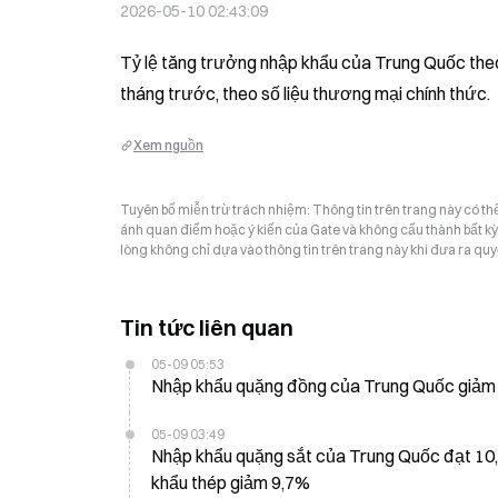
2026-05-10 02:43:09
Tỷ lệ tăng trưởng nhập khẩu của Trung Quốc the
tháng trước, theo số liệu thương mại chính thức.
Xem nguồn
Tuyên bố miễn trừ trách nhiệm: Thông tin trên trang này có t
ánh quan điểm hoặc ý kiến của Gate và không cấu thành bất kỳ lờ
lòng không chỉ dựa vào thông tin trên trang này khi đưa ra quyế
Tin tức liên quan
05-09 05:53
Nhập khẩu quặng đồng của Trung Quốc giảm 1
05-09 03:49
Nhập khẩu quặng sắt của Trung Quốc đạt 10,38
khẩu thép giảm 9,7%