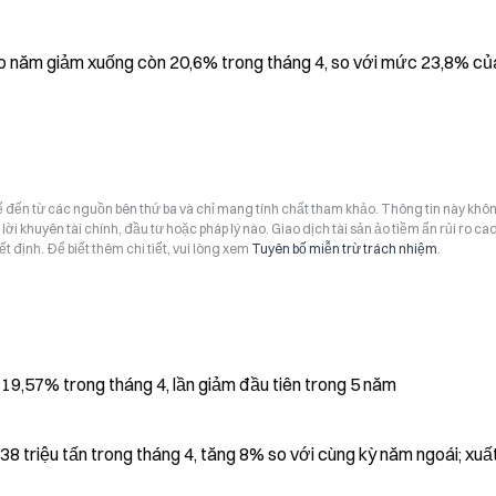
o năm giảm xuống còn 20,6% trong tháng 4, so với mức 23,8% của
hể đến từ các nguồn bên thứ ba và chỉ mang tính chất tham khảo. Thông tin này khô
i khuyên tài chính, đầu tư hoặc pháp lý nào. Giao dịch tài sản ảo tiềm ẩn rủi ro cao
t định. Để biết thêm chi tiết, vui lòng xem
Tuyên bố miễn trừ trách nhiệm
.
9,57% trong tháng 4, lần giảm đầu tiên trong 5 năm
 triệu tấn trong tháng 4, tăng 8% so với cùng kỳ năm ngoái; xuấ