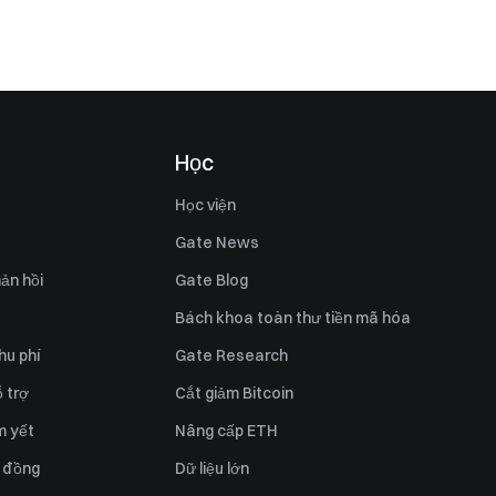
Học
Học viện
Gate News
ản hồi
Gate Blog
Bách khoa toàn thư tiền mã hóa
hu phí
Gate Research
 trợ
Cắt giảm Bitcoin
m yết
Nâng cấp ETH
 đồng
Dữ liệu lớn