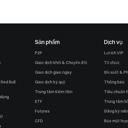
Sản phẩm
Dịch vụ
P2P
Lợi ích VIP
p
Giao dịch khối & Chuyển đổi
Tổ chức
Giao dịch giao ngay
Đề xuất & Ph
 Red Bull
Giao dịch ký quỹ
Thông báo
Trung tâm Kiếm tiền
Tiêu chuẩn t
 dùng
ETF
Trung tâm hỗ
Futures
Đăng ký niê
ật
CFD
Bảo mật hợp
e