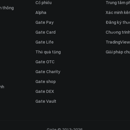
Cổ phiếu
Trung tâm ph
n thông
Alpha
Xác minh kên
Gate Pay
Đăng ký thư
Gate Card
Chương trình 
Gate Life
TradingView
Thẻ quà tặng
Giải pháp ch
Gate OTC
Gate Charity
Gate shop
ỉnh
Gate DEX
Gate Vault
Gate © 2013-2026.