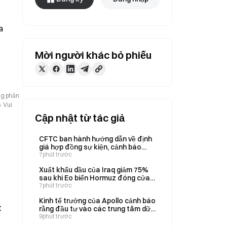
 
Mời người khác bỏ phiếu
ng phản
. Vui
Cập nhật từ tác giả
CFTC ban hành hướng dẫn về định
giá hợp đồng sự kiện, cảnh báo
định dạng “tỷ lệ cược kiểu Mỹ” có
7phút trước
thể gây hiểu lầm
Xuất khẩu dầu của Iraq giảm 75%
sau khi Eo biển Hormuz đóng cửa
vào ngày 8 tháng 8
7phút trước
Kinh tế trưởng của Apollo cảnh báo
t
rằng đầu tư vào các trung tâm dữ
liệu có thể tăng vọt lên mức tương
9phút trước
đương 3% GDP của Mỹ vào năm