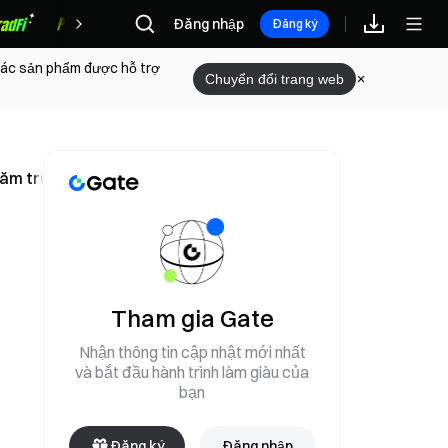
Đăng nhập
Phần thưởng
Đăng ký
 các sản phẩm được hỗ trợ
Chuyển đổi trang web
năm trước, giảm từ mức 23,8% trong tháng 3
Tham gia Gate
Nhận thông tin cập nhật mới nhất
và bắt đầu hành trình làm giàu của
bạn
Đăng ký
Đăng nhập