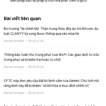
biện pháp bảo vệ pháp lý cho nhà phát triển crypto
Bài viết liên quan
Bộ trưởng Tài chính Mỹ: Thận trọng thúc đẩy dự trữ Bitcoin, dự
luật CLARITY kỳ vọng được thông qua vào mùa hè
Market Whisper
06-04 01:08
Thông báo tuân thủ trừng phạt của WLFI: Các giao dịch từ ví bị
trừng phạt sẽ bị kiểm tra hoặc từ chối
Market Whisper
06-03 05:39
CFTC nộp đơn yêu cầu bãi bỏ lệnh cấm của Gemini, Chủ tịch nói
rằng lệnh này đã bị Biden “vũ khí hóa vì mục đích chính trị”
Market Whisper
06-03 03:50