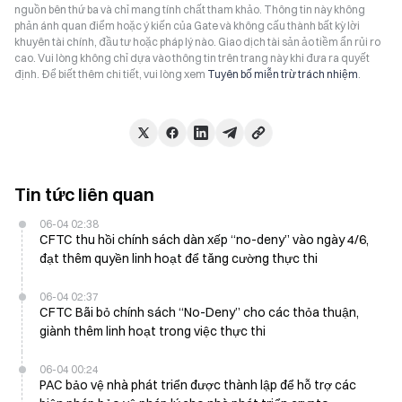
nguồn bên thứ ba và chỉ mang tính chất tham khảo. Thông tin này không
phản ánh quan điểm hoặc ý kiến của Gate và không cấu thành bất kỳ lời
khuyên tài chính, đầu tư hoặc pháp lý nào. Giao dịch tài sản ảo tiềm ẩn rủi ro
cao. Vui lòng không chỉ dựa vào thông tin trên trang này khi đưa ra quyết
định. Để biết thêm chi tiết, vui lòng xem
Tuyên bố miễn trừ trách nhiệm
.
Tin tức liên quan
06-04 02:38
CFTC thu hồi chính sách dàn xếp “no-deny” vào ngày 4/6,
đạt thêm quyền linh hoạt để tăng cường thực thi
06-04 02:37
CFTC Bãi bỏ chính sách “No-Deny” cho các thỏa thuận,
giành thêm linh hoạt trong việc thực thi
06-04 00:24
PAC bảo vệ nhà phát triển được thành lập để hỗ trợ các