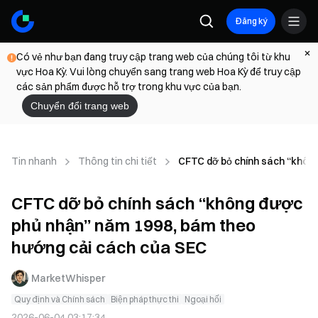
Đăng ký
Có vẻ như bạn đang truy cập trang web của chúng tôi từ khu
vực Hoa Kỳ. Vui lòng chuyển sang trang web Hoa Kỳ để truy cập
các sản phẩm được hỗ trợ trong khu vực của bạn.
Chuyển đổi trang web
Tin nhanh
Thông tin chi tiết
CFTC dỡ bỏ chính sách “khôn
CFTC dỡ bỏ chính sách “không được
phủ nhận” năm 1998, bám theo
hướng cải cách của SEC
MarketWhisper
Quy định và Chính sách
Biện pháp thực thi
Ngoại hối
2026-06-04 03:17:34