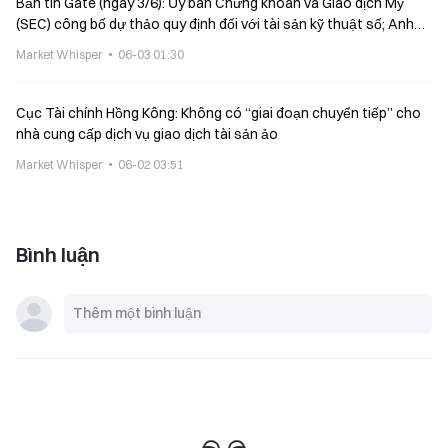
Bản tin Gate (ngày 3/6): Ủy ban Chứng khoán và Giao dịch Mỹ
(SEC) công bố dự thảo quy định đối với tài sản kỹ thuật số; Anh
kêu gọi ngân hàng trung ương xem xét lại hạn chế đối với việc nắm
Market Whisper
06-03 01:30
giữ stablecoin
Cục Tài chính Hồng Kông: Không có “giai đoạn chuyển tiếp” cho
nhà cung cấp dịch vụ giao dịch tài sản ảo
Market Whisper
06-02 03:51
Bình luận