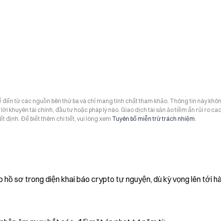
hể đến từ các nguồn bên thứ ba và chỉ mang tính chất tham khảo. Thông tin này khô
i khuyên tài chính, đầu tư hoặc pháp lý nào. Giao dịch tài sản ảo tiềm ẩn rủi ro cao
t định. Để biết thêm chi tiết, vui lòng xem
Tuyên bố miễn trừ trách nhiệm
.
 hồ sơ trong diện khai báo crypto tự nguyện, dù kỳ vọng lên tới h