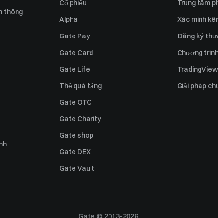
Cổ phiếu
Trung tâm ph
n thông
Alpha
Xác minh kên
Gate Pay
Đăng ký thư
Gate Card
Chương trình 
Gate Life
TradingView
Thẻ quà tặng
Giải pháp ch
Gate OTC
Gate Charity
Gate shop
ỉnh
Gate DEX
Gate Vault
Gate © 2013-2026.