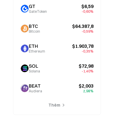
GT
$6,59
GateToken
-0,60%
BTC
$64.387,8
Bitcoin
-0,59%
ETH
$1.903,78
Ethereum
-0,35%
SOL
$72,98
Solana
-1,40%
BEAT
$2,003
Audiera
2,98%
Thêm