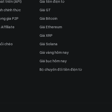
át triển (API)
Giá tiền điện tử
h chính thức
Giá GT
ơng gia P2P
Giá Bitcoin
Affiliate
Giá Ethereum
Giá XRP
uỗi chéo
Giá Solana
Giá vàng hôm nay
Giá bạc hôm nay
Bộ chuyển đổi tiền điện tử