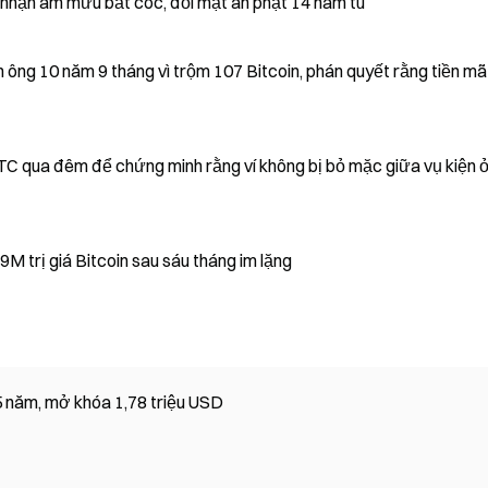
nhận âm mưu bắt cóc, đối mặt án phạt 14 năm tù
ông 10 năm 9 tháng vì trộm 107 Bitcoin, phán quyết rằng tiền mã
BTC qua đêm để chứng minh rằng ví không bị bỏ mặc giữa vụ kiện 
Các địa chỉ liên quan đến Mt. Gox chuyển $739M trị giá Bitcoin sau sáu tháng im lặng
5 năm, mở khóa 1,78 triệu USD