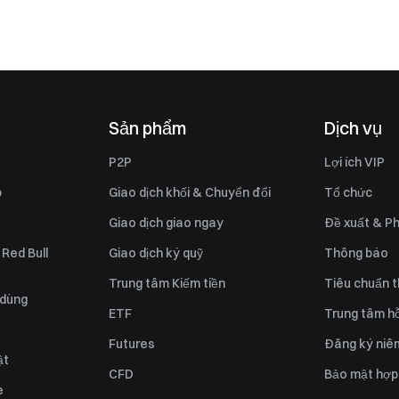
Sản phẩm
Dịch vụ
P2P
Lợi ích VIP
p
Giao dịch khối & Chuyển đổi
Tổ chức
Giao dịch giao ngay
Đề xuất & Ph
 Red Bull
Giao dịch ký quỹ
Thông báo
Trung tâm Kiếm tiền
Tiêu chuẩn t
 dùng
ETF
Trung tâm hỗ
Futures
Đăng ký niê
ật
CFD
Bảo mật hợp
e