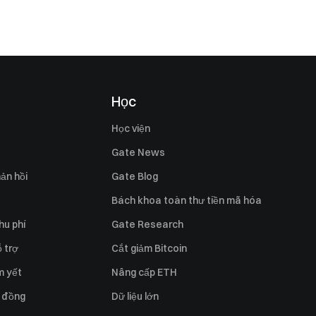
Học
Học viện
Gate News
ản hồi
Gate Blog
Bách khoa toàn thư tiền mã hóa
hu phí
Gate Research
 trợ
Cắt giảm Bitcoin
m yết
Nâng cấp ETH
 đồng
Dữ liệu lớn