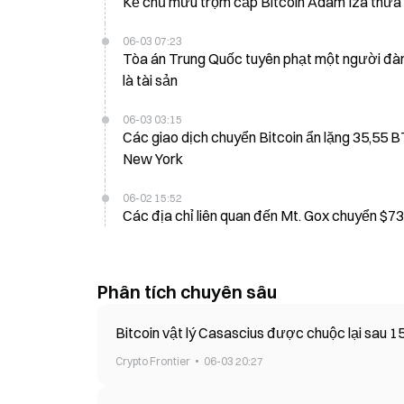
Kẻ chủ mưu trộm cắp Bitcoin Adam Iza thừa 
06-03 07:23
Tòa án Trung Quốc tuyên phạt một người đàn 
là tài sản
06-03 03:15
Các giao dịch chuyển Bitcoin ẩn lặng 35,55 
New York
06-02 15:52
Phân tích chuyên sâu
Bitcoin vật lý Casascius được chuộc lại sau 1
Crypto Frontier
06-03 20:27