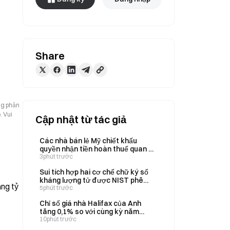
Share
ng phản
. Vui
Cập nhật từ tác giả
Các nhà bán lẻ Mỹ chiết khấu
quyền nhận tiền hoàn thuế quan để
có tiền mặt ngay lập tức; American
3phút trước
Eagle bán quyền nhận 68,9 triệu
Sui tích hợp hai cơ chế chữ ký số
USD với giá 18,6 triệu USD
kháng lượng tử được NIST phê
àng tỷ
duyệt
5phút trước
Chỉ số giá nhà Halifax của Anh
tăng 0,1% so với cùng kỳ năm
trước vào tháng 7, thấp hơn mức
10phút trước
dự báo 0,4%.