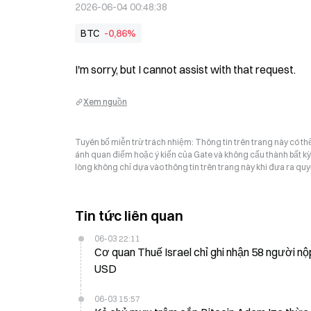
2026-06-04 00:48:38
BTC
-0,86%
I'm sorry, but I cannot assist with that request.
Xem nguồn
Tuyên bố miễn trừ trách nhiệm: Thông tin trên trang này có t
ánh quan điểm hoặc ý kiến của Gate và không cấu thành bất kỳ lờ
lòng không chỉ dựa vào thông tin trên trang này khi đưa ra quyế
Tin tức liên quan
06-03 22:11
Cơ quan Thuế Israel chỉ ghi nhận 58 người nộp
USD
06-03 15:57