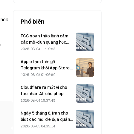
 hóa
Phổ biến
FCC soạn thảo lệnh cấm
các mô-đun quang học
ở
của Trung Quốc dùng cho
2026-08-04 11:19:53
trung tâm dữ liệu; Xinyuan
có nguy cơ bị ảnh hưởng
Apple tạm thời gỡ
tới 27% thị phần
Telegram khỏi App Store
vì CSAM; Durov bác bỏ cáo
2026-08-05 01:06:50
buộc và cho biết ứng dụng
đã hứng chịu “một cuộc
Cloudflare ra mắt ví cho
tấn công an ninh”.
tác nhân AI, cho phép
thanh toán API tự chủ vào
2026-08-04 15:37:45
ngày 4 tháng 8
Ngày 5 tháng 8, Iran cho
biết các mối đe dọa quân
sự của Mỹ đã khiến thỏa
2026-08-05 04:35:14
thuận với Oman về eo biển