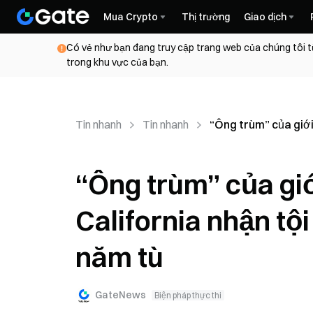
Mua Crypto
Thị trường
Giao dịch
Có vẻ như bạn đang truy cập trang web của chúng tôi t
trong khu vực của bạn.
Tin nhanh
Tin nhanh
“Ông trùm” của giới 
“Ông trùm” của giớ
California nhận tội
năm tù
GateNews
Biện pháp thực thi