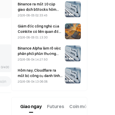
Hormuz bị trì hoãn.
Binance ra mắt 10 cặp
giao dịch bStocks hôm
nay lúc 20:00 (UTC+8),
2026-08-05 02:33:45
miễn 100% phí Maker.
Giám đốc công nghệ của
Coinkite có liên quan đến
sự cố khai thác lỗ hổng
2026-08-05 01:13:30
Coldcard, dẫn đến 4 đợt
tấn công gây thiệt hại 114
Binance Alpha làm rõ việc
triệu USD
phân phối phần thưởng
MarsCoin: Phần thưởng sẽ
2026-08-04 14:27:50
được tự động gửi đến
0/400
người dùng nắm giữ token
Hôm nay, Cloudflare ra
trong ví; người dùng CEX sẽ
mắt bộ công cụ danh tính
nhận SPCXB nếu số dư
và ví dành cho các tác
luận
2026-08-04 13:06:08
trung bình hàng tháng đạt
nhân AI.
tối thiểu 10.000.
Giao ngay
Futures
Coin mới