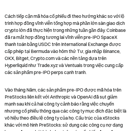
Cách tiếp cận mã hóa cổ phiếu đi theo hướng khác so với lộ 
trình hợp đồng vĩnh viễn tổng hợp mà phần lớn sàn giao dịch 
crypto lớn đã thực hiện trong những tuần gần đây. Coinbase 
đã ra mắt hợp đồng tương lai vĩnh viễn pre-IPO SpaceX 
thanh toán bằng USDC trên International Exchange được 
cấp phép tại Bermuda vào hôm thứ Tư, gia nhập Binance, 
OKX, Bitget, Crypto.com và các nền tảng dựa trên 
Hyperliquid như Trade.xyz và Ventuals trong việc cung cấp 
các sản phẩm pre-IPO perps cạnh tranh.
Vào tháng Năm, các sản phẩm pre-IPO được mã hóa trên 
PreStocks liên kết với Anthropic và OpenAI đã sụt giảm 
mạnh sau khi cả hai công ty cảnh báo rằng việc chuyển 
nhượng cổ phiếu thông qua các công ty mục đích đặc biệt là 
vô hiệu theo điều lệ công ty của họ. Cấu trúc của xStocks 
khác với mô hình PreStocks: sử dụng các công cụ nợ dạng 