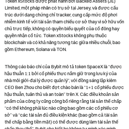
Token xStocks được phát hành bởi Backed Assets (JE) 
Limited, một pháp nhân có trụ sở tại Jersey, và được cấu 
trúc dưới dạng chứng chỉ tracker, cung cấp mức độ phơi 
nhiễm kinh tế với tài sản tham chiếu cơ sở thay vì sở hữu vốn 
chủ trực tiếp, không có quyền biểu quyết của cổ đông hay 
quyền nhận cổ tức. Token xStocks không phụ thuộc 
blockchain và có khả năng tương tác giữa nhiều chuỗi, bao 
gồm Ethereum, Solana và TON.
Thông cáo báo chí của Bybit mô tả token SpaceX là “được 
hậu thuẫn 1:1 bởi cổ phiếu thực nắm giữ trong lưu ký của 
nhà môi giới-đại lý được quản lý”, với đồng sáng lập kiêm 
CEO Ben Zhou cho biết đợt chào bán là “1=1 cổ phiếu được 
hậu thuẫn, tuân thủ và an toàn” trên X. Các điều khoản sản 
phẩm của công ty cũng công bố riêng rằng tài sản thế chấp 
“có thể không phải lúc nào cũng bao gồm các cổ phiếu cơ 
sở” và “các tài sản đủ điều kiện khác (bao gồm cả tài sản 
thế chấp bằng tiền mặt) có thể được dùng làm tài sản thế 
chấp thay thế”. Bybit cho biết họ không tự mình xác minh 