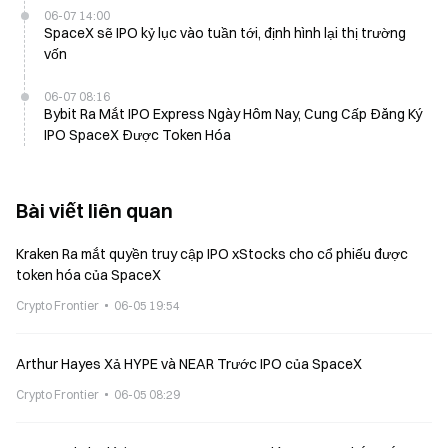
06-07 14:00
SpaceX sẽ IPO kỷ lục vào tuần tới, định hình lại thị trường
vốn
06-07 08:16
Bybit Ra Mắt IPO Express Ngày Hôm Nay, Cung Cấp Đăng Ký
IPO SpaceX Được Token Hóa
Bài viết liên quan
Kraken Ra mắt quyền truy cập IPO xStocks cho cổ phiếu được
token hóa của SpaceX
Crypto Frontier
06-05 19:54
Arthur Hayes Xả HYPE và NEAR Trước IPO của SpaceX
Crypto Frontier
06-05 08:29