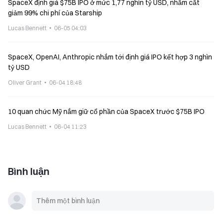
SpaceX định giá $75B IPO ở mức 1,77 nghìn tỷ USD, nhắm cắt
giảm 99% chi phí của Starship
Lucas Bennett
06-05 04:03
SpaceX, OpenAI, Anthropic nhắm tới định giá IPO kết hợp 3 nghìn
tỷ USD
Oliver Grant
06-04 18:48
10 quan chức Mỹ nắm giữ cổ phần của SpaceX trước $75B IPO
Lucas Bennett
06-04 11:23
Bình luận