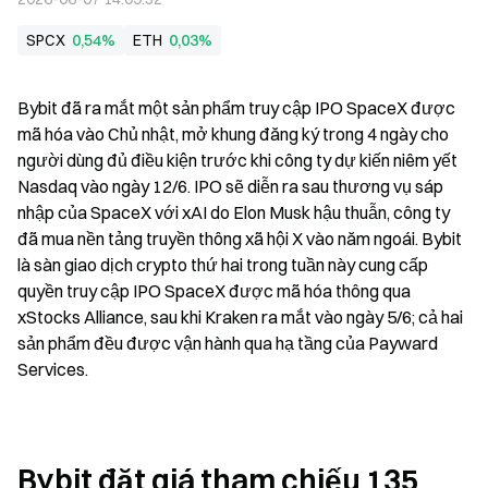
SPCX
0,54%
ETH
0,03%
Bybit đã ra mắt một sản phẩm truy cập IPO SpaceX được 
mã hóa vào Chủ nhật, mở khung đăng ký trong 4 ngày cho 
người dùng đủ điều kiện trước khi công ty dự kiến niêm yết 
Nasdaq vào ngày 12/6. IPO sẽ diễn ra sau thương vụ sáp 
nhập của SpaceX với xAI do Elon Musk hậu thuẫn, công ty 
đã mua nền tảng truyền thông xã hội X vào năm ngoái. Bybit 
là sàn giao dịch crypto thứ hai trong tuần này cung cấp 
quyền truy cập IPO SpaceX được mã hóa thông qua 
xStocks Alliance, sau khi Kraken ra mắt vào ngày 5/6; cả hai 
sản phẩm đều được vận hành qua hạ tầng của Payward 
Services.
Bybit đặt giá tham chiếu 135 