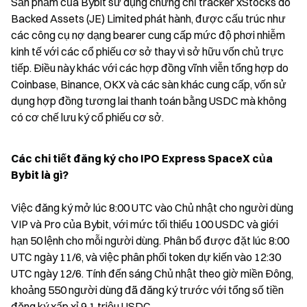
Sản phẩm của Bybit sử dụng chứng chỉ tracker xStocks do 
Backed Assets (JE) Limited phát hành, được cấu trúc như 
các công cụ nợ dạng bearer cung cấp mức độ phơi nhiễm 
kinh tế với các cổ phiếu cơ sở thay vì sở hữu vốn chủ trực 
tiếp. Điều này khác với các hợp đồng vĩnh viễn tổng hợp do 
Coinbase, Binance, OKX và các sàn khác cung cấp, vốn sử 
dụng hợp đồng tương lai thanh toán bằng USDC mà không 
có cơ chế lưu ký cổ phiếu cơ sở.
Các chi tiết đăng ký cho IPO Express SpaceX của 
Bybit là gì?
Việc đăng ký mở lúc 8:00 UTC vào Chủ nhật cho người dùng 
VIP và Pro của Bybit, với mức tối thiểu 100 USDC và giới 
hạn 50 lệnh cho mỗi người dùng. Phân bổ được đặt lúc 8:00 
UTC ngày 11/6, và việc phân phối token dự kiến vào 12:30 
UTC ngày 12/6. Tính đến sáng Chủ nhật theo giờ miền Đông, 
khoảng 550 người dùng đã đăng ký trước với tổng số tiền 
đăng ký xấp xỉ 9,1 triệu USDC.