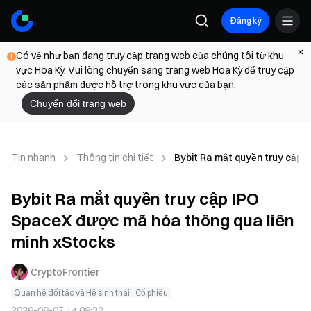
Đăng ký
Có vẻ như bạn đang truy cập trang web của chúng tôi từ khu
vực Hoa Kỳ. Vui lòng chuyển sang trang web Hoa Kỳ để truy cập
các sản phẩm được hỗ trợ trong khu vực của bạn.
Chuyển đổi trang web
Tin nhanh
Thông tin chi tiết
Bybit Ra mắt quyền truy cập 
Bybit Ra mắt quyền truy cập IPO
SpaceX được mã hóa thông qua liên
minh xStocks
CryptoFrontier
Quan hệ đối tác và Hệ sinh thái
Cổ phiếu
2026-06-07 14:09:32