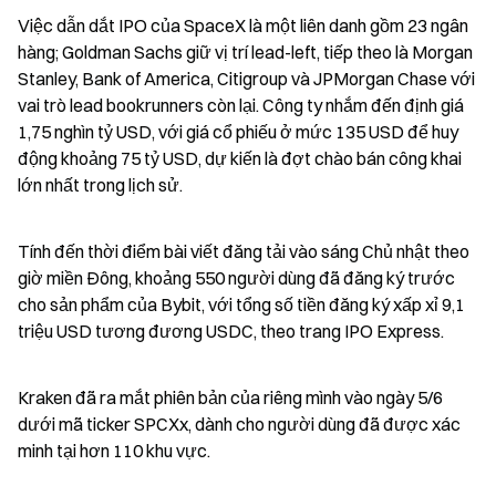
Việc dẫn dắt IPO của SpaceX là một liên danh gồm 23 ngân 
hàng; Goldman Sachs giữ vị trí lead-left, tiếp theo là Morgan 
Stanley, Bank of America, Citigroup và JPMorgan Chase với 
vai trò lead bookrunners còn lại. Công ty nhắm đến định giá 
1,75 nghìn tỷ USD, với giá cổ phiếu ở mức 135 USD để huy 
động khoảng 75 tỷ USD, dự kiến là đợt chào bán công khai 
lớn nhất trong lịch sử.
Tính đến thời điểm bài viết đăng tải vào sáng Chủ nhật theo 
giờ miền Đông, khoảng 550 người dùng đã đăng ký trước 
cho sản phẩm của Bybit, với tổng số tiền đăng ký xấp xỉ 9,1 
triệu USD tương đương USDC, theo trang IPO Express.
Kraken đã ra mắt phiên bản của riêng mình vào ngày 5/6 
dưới mã ticker SPCXx, dành cho người dùng đã được xác 
minh tại hơn 110 khu vực.