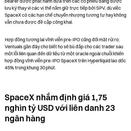
bearer được phát hành dựa trên các cổ phiếu đang được 
lưu ký thay vì các vị thế nắm giữ trực tiếp bởi SPV, dù việc 
SpaceX có các hạn chế chuyển nhượng tương tự hay không 
vẫn chưa được đề cập công khai.
Hợp đồng tương lai vĩnh viễn pre-IPO cũng đối mặt rủi ro; 
Ventuals gần đây cho biết họ sẽ bù đắp cho các trader sau 
một lỗi liên quan đến dữ liệu từ một oracle ngoài chuỗi khiến 
hợp đồng vĩnh viễn pre-IPO SpaceX trên Hyperliquid lao dốc 
45% trong khung 30 phút.
SpaceX nhắm định giá 1,75 
nghìn tỷ USD với liên danh 23 
ngân hàng