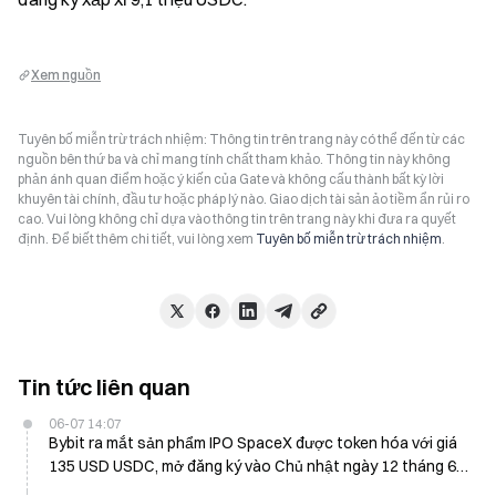
Xem nguồn
Tuyên bố miễn trừ trách nhiệm: Thông tin trên trang này có thể đến từ các
nguồn bên thứ ba và chỉ mang tính chất tham khảo. Thông tin này không
phản ánh quan điểm hoặc ý kiến của Gate và không cấu thành bất kỳ lời
khuyên tài chính, đầu tư hoặc pháp lý nào. Giao dịch tài sản ảo tiềm ẩn rủi ro
cao. Vui lòng không chỉ dựa vào thông tin trên trang này khi đưa ra quyết
định. Để biết thêm chi tiết, vui lòng xem
Tuyên bố miễn trừ trách nhiệm
.
Tin tức liên quan
06-07 14:07
Bybit ra mắt sản phẩm IPO SpaceX được token hóa với giá
135 USD USDC, mở đăng ký vào Chủ nhật ngày 12 tháng 6
cho sự kiện Nasdaq ra mắt