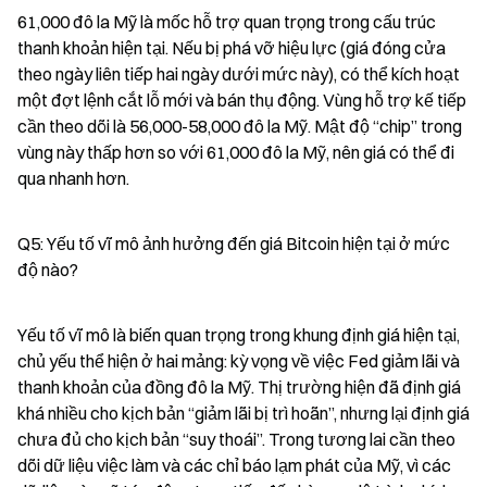
61,000 đô la Mỹ là mốc hỗ trợ quan trọng trong cấu trúc 
thanh khoản hiện tại. Nếu bị phá vỡ hiệu lực (giá đóng cửa 
theo ngày liên tiếp hai ngày dưới mức này), có thể kích hoạt 
một đợt lệnh cắt lỗ mới và bán thụ động. Vùng hỗ trợ kế tiếp 
cần theo dõi là 56,000-58,000 đô la Mỹ. Mật độ “chip” trong 
vùng này thấp hơn so với 61,000 đô la Mỹ, nên giá có thể đi 
qua nhanh hơn.
Q5: Yếu tố vĩ mô ảnh hưởng đến giá Bitcoin hiện tại ở mức 
độ nào?
Yếu tố vĩ mô là biến quan trọng trong khung định giá hiện tại, 
chủ yếu thể hiện ở hai mảng: kỳ vọng về việc Fed giảm lãi và 
thanh khoản của đồng đô la Mỹ. Thị trường hiện đã định giá 
khá nhiều cho kịch bản “giảm lãi bị trì hoãn”, nhưng lại định giá 
chưa đủ cho kịch bản “suy thoái”. Trong tương lai cần theo 
dõi dữ liệu việc làm và các chỉ báo lạm phát của Mỹ, vì các 