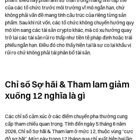
phẩm. Điều này phản ánh sự thận trọng mang tính tập thể 
của các tổ chức trước môi trường vĩ mô ngắn hạn, chứ 
không phải vấn đề mang tính cấu trúc của riêng từng sản 
phẩm. Sau khi rút vốn, các tổ chức không chuyển hướng quy 
mô lớn sang các tài sản crypto khác, mà có xu hướng quay 
trở lại các tài sản rủi ro thấp như tiền tệ pháp định hoặc trái 
phiếu ngắn hạn. Điều đó cho thấy hiện tại là sự co lại khẩu vị 
rủi ro chứ không phải tái phân bổ tài sản.
Chỉ số Sợ hãi & Tham lam giảm 
xuống 12 nghĩa là gì
Các chỉ số cảm xúc ở các điểm chuyển pha thường cung 
cấp tham chiếu quan trọng. Tính đến ngày 5 tháng 6 năm 
2026, Chỉ số Sợ hãi & Tham lam ở mức 12, thuộc vùng “cực 
độ sợ hãi”. Mức này trong 12 tháng qua chỉ xuất hiện hai lần: 