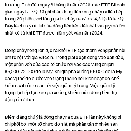
trường. Tính đến ngày 6 tháng 6 năm 2026, các ETF Bitcoin 
giao ngay tại Mỹ đã ghi nhận dòng tiền ròng chảy ra liên tiếp 
trong 20 phiên, với tổng giá trị chảy ra xấp xỉ 4,3 tỷ đô la Mỹ. 
Đây là chu kỳ rút lui của dòng tiền kéo dài nhất và quy mô lớn 
nhất kể từ khi ETF được niêm yết vào năm 2024.
Dòng chảy ròng liên tục ra khỏi ETF tạo thành vòng phản hồi 
âm rõ rệt với giá Bitcoin. Trong giai đoạn dòng vào ban đầu, 
một phần vốn của các tổ chức rơi vào các vùng chi phí 
65,000-72,000 đô la Mỹ. Khi giá phá xuống 65,000 đô la Mỹ, 
các vị thế đó bước vào trạng thái lỗ nổi, kích hoạt cơ chế 
kiểm soát rủi ro dẫn tới việc giảm tỷ trọng. Việc giảm tỷ 
trọng lại tiếp tục kéo giá xuống, khiến nhiều dòng tiền thụ 
động rời đi hơn.
Điểm đáng chú ý là dòng chảy ra của ETF lần này không bị 
chi phối bởi một tổ chức đơn lẻ, mà phân tán ở nhiều sản 