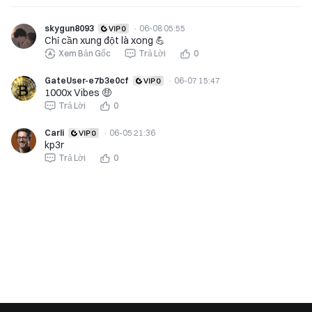
skygun8093
·
06-08 05:55
Chỉ cần xung đột là xong 💪
Xem Bản Gốc
Trả Lời
0
GateUser-e7b3e0cf
·
06-07 15:47
1000x Vibes 🤑
Trả Lời
0
Carli
·
06-05 21:36
kp3r
Trả Lời
0