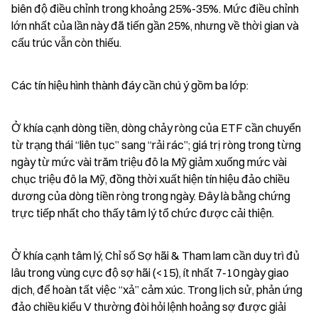
biên độ điều chỉnh trong khoảng 25%-35%. Mức điều chỉnh 
lớn nhất của lần này đã tiến gần 25%, nhưng về thời gian và 
cấu trúc vẫn còn thiếu.
Các tín hiệu hình thành đáy cần chú ý gồm ba lớp:
Ở khía cạnh dòng tiền, dòng chảy ròng của ETF cần chuyển 
từ trạng thái “liên tục” sang “rải rác”; giá trị ròng trong từng 
ngày từ mức vài trăm triệu đô la Mỹ giảm xuống mức vài 
chục triệu đô la Mỹ, đồng thời xuất hiện tín hiệu đảo chiều 
dương của dòng tiền ròng trong ngày. Đây là bằng chứng 
trực tiếp nhất cho thấy tâm lý tổ chức được cải thiện.
Ở khía cạnh tâm lý, Chỉ số Sợ hãi & Tham lam cần duy trì đủ 
lâu trong vùng cực độ sợ hãi (<15), ít nhất 7-10 ngày giao 
dịch, để hoàn tất việc “xả” cảm xúc. Trong lịch sử, phản ứng 
đảo chiều kiểu V thường đòi hỏi lệnh hoảng sợ được giải 