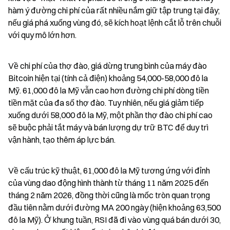
hàm ý đường chi phí của rất nhiều nắm giữ tập trung tại đây; 
nếu giá phá xuống vùng đó, sẽ kích hoạt lệnh cắt lỗ trên chuỗi 
với quy mô lớn hơn.
Về chi phí của thợ đào, giá dừng trung bình của máy đào 
Bitcoin hiện tại (tính cả điện) khoảng 54,000-58,000 đô la 
Mỹ. 61,000 đô la Mỹ vẫn cao hơn đường chi phí dòng tiền 
tiền mặt của đa số thợ đào. Tuy nhiên, nếu giá giảm tiếp 
xuống dưới 58,000 đô la Mỹ, một phần thợ đào chi phí cao 
sẽ buộc phải tắt máy và bán lượng dự trữ BTC để duy trì 
vận hành, tạo thêm áp lực bán.
Về cấu trúc kỹ thuật, 61,000 đô la Mỹ tương ứng với đỉnh 
của vùng dao động hình thành từ tháng 11 năm 2025 đến 
tháng 2 năm 2026, đồng thời cũng là mốc tròn quan trọng 
đầu tiên nằm dưới đường MA 200 ngày (hiện khoảng 63,500 
đô la Mỹ). Ở khung tuần, RSI đã đi vào vùng quá bán dưới 30, 