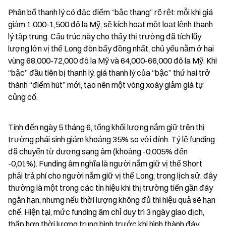
Phân bổ thanh lý có đặc điểm “bậc thang” rõ rệt: mỗi khi giá 
giảm 1,000-1,500 đô la Mỹ, sẽ kích hoạt một loạt lệnh thanh 
lý tập trung. Cấu trúc này cho thấy thị trường đã tích lũy 
lượng lớn vị thế Long đòn bẩy đồng nhất, chủ yếu nằm ở hai 
vùng 68,000-72,000 đô la Mỹ và 64,000-66,000 đô la Mỹ. Khi 
“bậc” đầu tiên bị thanh lý, giá thanh lý của “bậc” thứ hai trở 
thành “điểm hút” mới, tạo nên một vòng xoáy giảm giá tự 
củng cố.
Tính đến ngày 5 tháng 6, tổng khối lượng nắm giữ trên thị 
trường phái sinh giảm khoảng 35% so với đỉnh. Tỷ lệ funding 
đã chuyển từ dương sang âm (khoảng -0,005% đến 
-0,01%). Funding âm nghĩa là người nắm giữ vị thế Short 
phải trả phí cho người nắm giữ vị thế Long; trong lịch sử, đây 
thường là một trong các tín hiệu khi thị trường tiến gần đáy 
ngắn hạn, nhưng nếu thời lượng không đủ thì hiệu quả sẽ hạn 
chế. Hiện tại, mức funding âm chỉ duy trì 3 ngày giao dịch, 
thấp hơn thời lượng trung bình trước khi hình thành đáy 