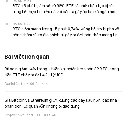
06-05 05:51
BTC 15 phút giảm sốc 0,96%: ETF tổ chức tiếp tục bị rút
ròng kết hợp tín hiệu cá voi bán ra gây áp lực xả ngắn hạn
06-05 02:33
BTC giảm mạnh trong 15 phút 0,74%: Vùng hỗ trợ bị phá vỡ
cộng thêm rủi ro địa chính trị gây ra đợt bán tháo mang tính
kỹ thuật
Bài viết liên quan
Bitcoin giảm 14% trong 1 tuần khi chiến lược bán 32 BTC, dòng
tiền ETF chảy ra đạt 4,21 tỷ USD
Daniel Carter
06-04 14:21
Giá Bitcoin và Ethereum giảm xuống các đáy sâu hơn, các nhà
phân tích lạc quan vẫn không bị dao động
Crypto News Land
06-04 09:46