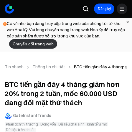
Đăng ký
Có vẻ như bạn đang truy cập trang web của chúng tôi từ khu
vực Hoa Kỳ. Vui lòng chuyển sang trang web Hoa Kỳ để truy cập
các sản phẩm được hỗ trợ trong khu vực của bạn.
Chuyển đổi trang web
Tin nhanh
Thông tin chi tiết
BTC tiến gần đáy 4 tháng: gi
BTC tiến gần đáy 4 tháng: giảm hơn
20% trong 2 tuần, mốc 60.000 USD
đang đối mặt thử thách
GateInstantTrends
Phân tích thị trường
Dòng vốn
Dữ liệu phái sinh
Kinh tế vĩ mô
Dữ liệu trên chuỗi