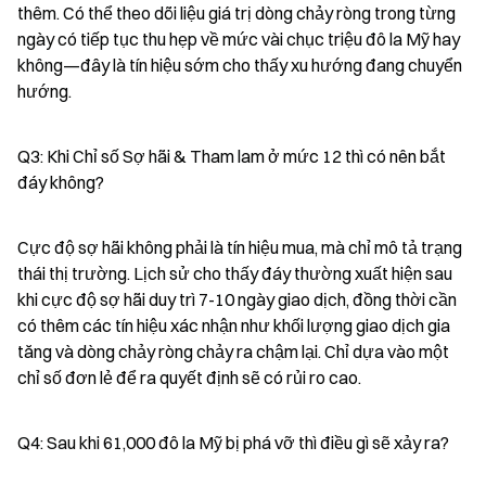
thêm. Có thể theo dõi liệu giá trị dòng chảy ròng trong từng 
ngày có tiếp tục thu hẹp về mức vài chục triệu đô la Mỹ hay 
không—đây là tín hiệu sớm cho thấy xu hướng đang chuyển 
hướng.
Q3: Khi Chỉ số Sợ hãi & Tham lam ở mức 12 thì có nên bắt 
đáy không?
Cực độ sợ hãi không phải là tín hiệu mua, mà chỉ mô tả trạng 
thái thị trường. Lịch sử cho thấy đáy thường xuất hiện sau 
khi cực độ sợ hãi duy trì 7-10 ngày giao dịch, đồng thời cần 
có thêm các tín hiệu xác nhận như khối lượng giao dịch gia 
tăng và dòng chảy ròng chảy ra chậm lại. Chỉ dựa vào một 
chỉ số đơn lẻ để ra quyết định sẽ có rủi ro cao.
Q4: Sau khi 61,000 đô la Mỹ bị phá vỡ thì điều gì sẽ xảy ra?