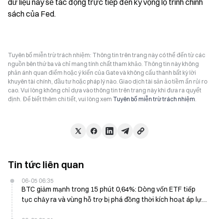
dữ liệu này sẽ tác động trực tiếp đến kỳ vọng lộ trình chính 
sách của Fed.
Tuyên bố miễn trừ trách nhiệm: Thông tin trên trang này có thể đến từ các
nguồn bên thứ ba và chỉ mang tính chất tham khảo. Thông tin này không
phản ánh quan điểm hoặc ý kiến của Gate và không cấu thành bất kỳ lời
khuyên tài chính, đầu tư hoặc pháp lý nào. Giao dịch tài sản ảo tiềm ẩn rủi ro
cao. Vui lòng không chỉ dựa vào thông tin trên trang này khi đưa ra quyết
định. Để biết thêm chi tiết, vui lòng xem
Tuyên bố miễn trừ trách nhiệm
.
Tin tức liên quan
06-05 06:35
BTC giảm mạnh trong 15 phút 0,64%: Dòng vốn ETF tiếp
tục chảy ra và vùng hỗ trợ bị phá đồng thời kích hoạt áp lực
bán ngắn hạn