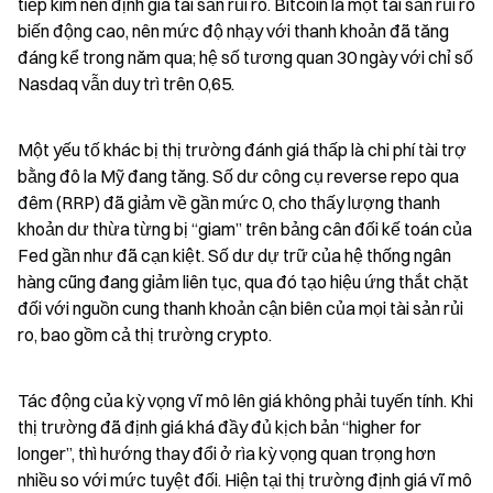
tiếp kìm nén định giá tài sản rủi ro. Bitcoin là một tài sản rủi ro 
biến động cao, nên mức độ nhạy với thanh khoản đã tăng 
đáng kể trong năm qua; hệ số tương quan 30 ngày với chỉ số 
Nasdaq vẫn duy trì trên 0,65.
Một yếu tố khác bị thị trường đánh giá thấp là chi phí tài trợ 
bằng đô la Mỹ đang tăng. Số dư công cụ reverse repo qua 
đêm (RRP) đã giảm về gần mức 0, cho thấy lượng thanh 
khoản dư thừa từng bị “giam” trên bảng cân đối kế toán của 
Fed gần như đã cạn kiệt. Số dư dự trữ của hệ thống ngân 
hàng cũng đang giảm liên tục, qua đó tạo hiệu ứng thắt chặt 
đối với nguồn cung thanh khoản cận biên của mọi tài sản rủi 
ro, bao gồm cả thị trường crypto.
Tác động của kỳ vọng vĩ mô lên giá không phải tuyến tính. Khi 
thị trường đã định giá khá đầy đủ kịch bản “higher for 
longer”, thì hướng thay đổi ở rìa kỳ vọng quan trọng hơn 
nhiều so với mức tuyệt đối. Hiện tại thị trường định giá vĩ mô 