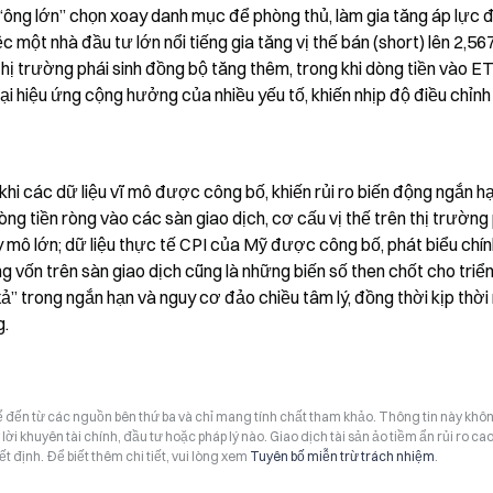
ông lớn” chọn xoay danh mục để phòng thủ, làm gia tăng áp lực đi
 một nhà đầu tư lớn nổi tiếng gia tăng vị thế bán (short) lên 2,567
 thị trường phái sinh đồng bộ tăng thêm, trong khi dòng tiền vào ET
 hiệu ứng cộng hưởng của nhiều yếu tố, khiến nhịp độ điều chỉnh 
 khi các dữ liệu vĩ mô được công bố, khiến rủi ro biến động ngắn hạ
ng tiền ròng vào các sàn giao dịch, cơ cấu vị thế trên thị trường 
uy mô lớn; dữ liệu thực tế CPI của Mỹ được công bố, phát biểu chín
 vốn trên sàn giao dịch cũng là những biến số then chốt cho triển
xả” trong ngắn hạn và nguy cơ đảo chiều tâm lý, đồng thời kịp thời
g.
hể đến từ các nguồn bên thứ ba và chỉ mang tính chất tham khảo. Thông tin này khô
i khuyên tài chính, đầu tư hoặc pháp lý nào. Giao dịch tài sản ảo tiềm ẩn rủi ro cao
t định. Để biết thêm chi tiết, vui lòng xem
Tuyên bố miễn trừ trách nhiệm
.