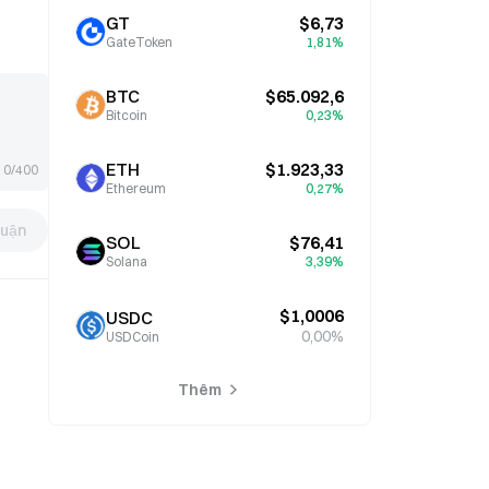
GT
$6,73
GateToken
1,81%
BTC
$65.092,6
Bitcoin
0,23%
ETH
$1.923,33
0/400
Ethereum
0,27%
luận
SOL
$76,41
Solana
3,39%
$1,0006
USDC
0,00%
USDCoin
Thêm