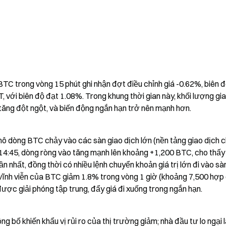
 trong vòng 15 phút ghi nhận đợt điều chỉnh giá -0.62%, biên độ
ới biên độ đạt 1.08%. Trong khung thời gian này, khối lượng giao
tăng đột ngột, và biến động ngắn hạn trở nên mạnh hơn.
mô dòng BTC chảy vào các sàn giao dịch lớn (nền tảng giao dịch ch
14:45, dòng ròng vào tăng mạnh lên khoảng +1,200 BTC, cho thấy 
n nhất, đồng thời có nhiều lệnh chuyển khoản giá trị lớn đi vào sàn
 vĩnh viễn của BTC giảm 1.8% trong vòng 1 giờ (khoảng 7,500 hợp 
ược giải phóng tập trung, đẩy giá đi xuống trong ngắn hạn.
 bố khiến khẩu vị rủi ro của thị trường giảm; nhà đầu tư lo ngại l