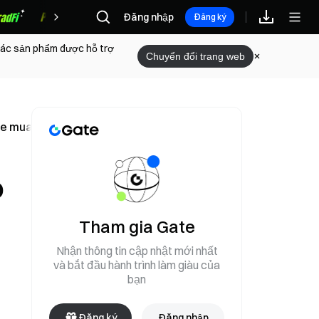
Đăng nhập
Phần thưởng
Đăng ký
 các sản phẩm được hỗ trợ
Chuyển đổi trang web
 mua đồng thời tạo động lực khiến giá điều chỉnh trở lại
o
Tham gia Gate
Nhận thông tin cập nhật mới nhất
và bắt đầu hành trình làm giàu của
bạn
Đăng ký
Đăng nhập