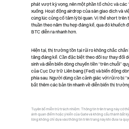
phát vượt kỳ vọng, nên một phần tổ chức và các “
xuống. Hoạt động airdrop của sàn giao dịch và việc
cùng lúc củng cố tâm lý bi quan. Vị thế short trên
thuần theo năm thu hẹp đáng kể, qua đó khuếch đại
BTC diễn ra nhanh hơn.
Hiện tại, thị trường tồn tại rủi ro không chắc chắn
tăng đáng kể. Cần đặc biệt theo dõi sự thay đổi dò
sinh và diễn biến dòng chuyển tiền “trên chuỗi” q
của Cục Dự trữ Liên bang (Fed) và biến động dòng
phía sau. Người dùng cần cảnh giác với rủi ro bị “
bắt thêm các bản tin nhanh về diễn biến thị trườn
Tuyên bố miễn trừ trách nhiệm: Thông tin trên trang này có t
ánh quan điểm hoặc ý kiến của Gate và không cấu thành bất kỳ lờ
lòng không chỉ dựa vào thông tin trên trang này khi đưa ra quyế