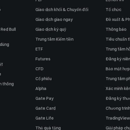
p
Giao dịch khối & Chuyển đổi
Tổ chức
Giao dịch giao ngay
Đề xuất & Ph
 Red Bull
Giao dịch ký quỹ
Thông báo
Trung tâm Kiếm tiền
Tiêu chuẩn t
 dùng
ETF
Trung tâm hỗ
Futures
Đăng ký niê
ật
CFD
Bảo mật hợp
e
Cổ phiếu
Trung tâm ph
n thông
Alpha
Xác minh kên
Gate Pay
Đăng ký thư
Gate Card
Chương trình 
Gate Life
TradingView
Thẻ quà tặng
Giải pháp ch