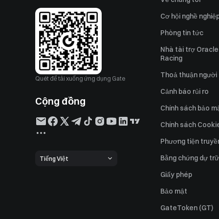
Cơ hội nghề nghiệ
Phòng tin tức
Nhà tài trợ Oracle
Racing
Thoả thuận người
Quét để tải xuống ứng dụng Gate
Cảnh báo rủi ro
Cộng đồng
Chính sách bảo m
Chính sách Cooki
Phương tiện truyề
Bằng chứng dự trữ
Tiếng Việt
Giấy phép
Bảo mật
GateToken (GT)