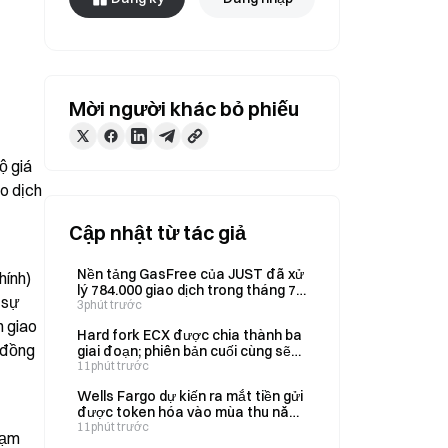
Mời người khác bỏ phiếu
 giá 
 dịch 
Cập nhật từ tác giả
Nền tảng GasFree của JUST đã xử
ính) 
lý 784.000 giao dịch trong tháng 7
sự 
và đạt 399.000 người dùng.
3phút trước
 giao 
Hard fork ECX được chia thành ba
đồng 
giai đoạn; phiên bản cuối cùng sẽ
ra mắt vào ngày 31 tháng 10.
11phút trước
Wells Fargo dự kiến ra mắt tiền gửi
được token hóa vào mùa thu năm
2026, ban đầu hỗ trợ đồng USD và
11phút trước
ạm 
GBP.