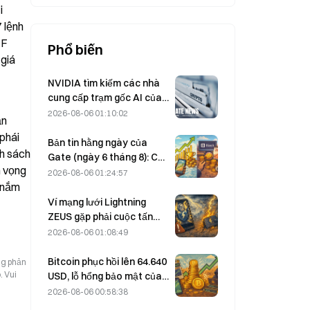
 
 lệnh 
F 
Phổ biến
giá 
NVIDIA tìm kiếm các nhà
cung cấp trạm gốc AI của
Trung Quốc để triển khai
2026-08-06 01:10:02
n 
mạng 6G
phái 
Bản tin hằng ngày của
h sách 
Gate (ngày 6 tháng 8): Cổ
 vọng 
phiếu ưu đãi STRC của
2026-08-06 01:24:57
Strategy phục hồi mạnh;
 nắm 
Block nâng dự báo kết quả
Ví mạng lưới Lightning
kinh doanh cả năm 2026
ZEUS gặp phải cuộc tấn
công và tạm thời ngừng
2026-08-06 01:08:49
hoạt động, đội ngũ cho
biết tiền của người dùng
Bitcoin phục hồi lên 64.640
ng phản
không bị mất.
. Vui
USD, lỗ hổng bảo mật của
Coldcard khiến số lượng ví
2026-08-06 00:58:38
hoạt động đạt mức cao