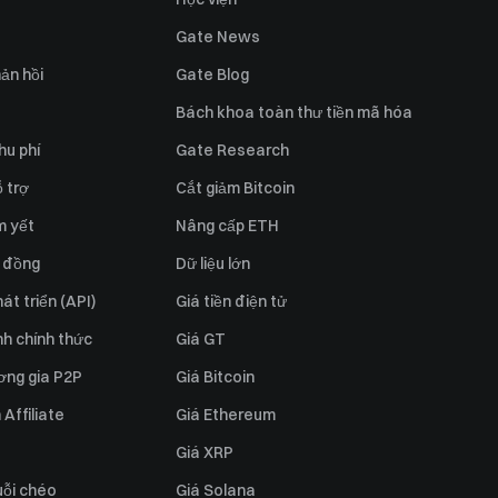
Gate News
ản hồi
Gate Blog
Bách khoa toàn thư tiền mã hóa
hu phí
Gate Research
 trợ
Cắt giảm Bitcoin
m yết
Nâng cấp ETH
 đồng
Dữ liệu lớn
át triển (API)
Giá tiền điện tử
h chính thức
Giá GT
ơng gia P2P
Giá Bitcoin
Affiliate
Giá Ethereum
Giá XRP
uỗi chéo
Giá Solana