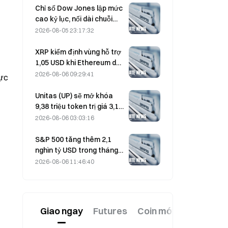
nhất trong ba tháng
Chỉ số Dow Jones lập mức
cao kỷ lục, nối dài chuỗi
tăng 5 phiên; đầu tư vào AI
2026-08-05 23:17:32
thúc đẩy đà tăng
XRP kiểm định vùng hỗ trợ
1,05 USD khi Ethereum duy
trì mức 1.908 USD trong bối
2026-08-06 09:29:41
lực
cảnh khối lượng giao dịch
thấp
Unitas (UP) sẽ mở khóa
9,38 triệu token trị giá 3,18
triệu USD vào ngày 13
2026-08-06 03:03:16
tháng 8
S&P 500 tăng thêm 2,1
nghìn tỷ USD trong tháng
8, tương đương mức tăng
2026-08-06 11:46:40
3,12%, trong khi Bitcoin chỉ
tăng 2%.
Giao ngay
Futures
Coin mới