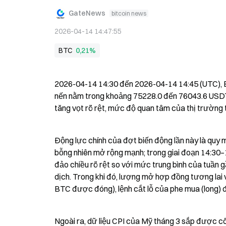
GateNews
bitcoin news
2026-04-14 14:47:55
BTC
0,21%
2026-04-14 14:30 đến 2026-04-14 14:45 (UTC), BTC
nến nằm trong khoảng 75228.0 đến 76043.6 USDT, v
tăng vọt rõ rệt, mức độ quan tâm của thị trường 
Động lực chính của đợt biến động lần này là quy 
bỗng nhiên mở rộng mạnh; trong giai đoạn 14:30–
đảo chiều rõ rệt so với mức trung bình của tuần gầ
dịch. Trong khi đó, lượng mở hợp đồng tương lai
BTC được đóng), lệnh cắt lỗ của phe mua (long) đ
Ngoài ra, dữ liệu CPI của Mỹ tháng 3 sắp được công