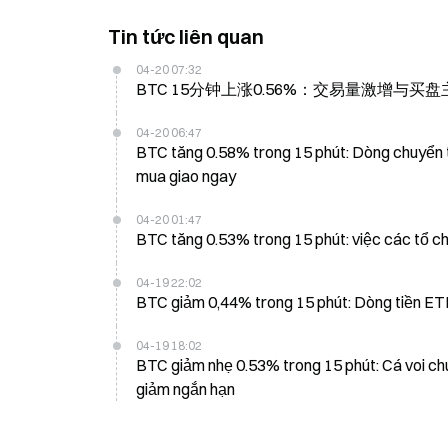
Tin tức liên quan
04-20 07:32
BTC 15分钟上涨0.56%：交易量激增与买
04-20 06:47
BTC tăng 0.58% trong 15 phút: Dòng chuyển tiề
mua giao ngay
04-20 01:47
BTC tăng 0.53% trong 15 phút: việc các tổ ch
04-19 22:02
BTC giảm 0,44% trong 15 phút: Dòng tiền ETF 
04-19 18:02
BTC giảm nhẹ 0.53% trong 15 phút: Cá voi chu
giảm ngắn hạn