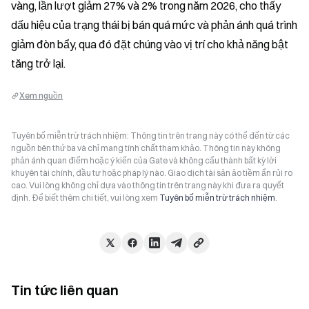
vàng, lần lượt giảm 27% và 2% trong năm 2026, cho thấy 
dấu hiệu của trạng thái bị bán quá mức và phản ánh quá trình 
giảm đòn bẩy, qua đó đặt chúng vào vị trí cho khả năng bật 
tăng trở lại.
Xem nguồn
Tuyên bố miễn trừ trách nhiệm: Thông tin trên trang này có thể đến từ các
nguồn bên thứ ba và chỉ mang tính chất tham khảo. Thông tin này không
phản ánh quan điểm hoặc ý kiến của Gate và không cấu thành bất kỳ lời
khuyên tài chính, đầu tư hoặc pháp lý nào. Giao dịch tài sản ảo tiềm ẩn rủi ro
cao. Vui lòng không chỉ dựa vào thông tin trên trang này khi đưa ra quyết
định. Để biết thêm chi tiết, vui lòng xem
Tuyên bố miễn trừ trách nhiệm
.
Tin tức liên quan