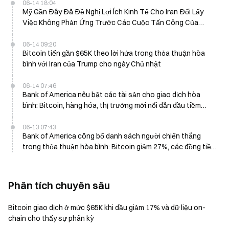
06-14 18:04
Mỹ Gần Đây Đã Đề Nghị Lợi Ích Kinh Tế Cho Iran Đổi Lấy
Việc Không Phản Ứng Trước Các Cuộc Tấn Công Của
Israel Tại Beirut
06-14 09:20
Bitcoin tiến gần $65K theo lời hứa trong thỏa thuận hòa
bình với Iran của Trump cho ngày Chủ nhật
06-14 07:46
Bank of America nêu bật các tài sản cho giao dịch hòa
bình: Bitcoin, hàng hóa, thị trường mới nổi dẫn đầu tiềm
năng phục hồi
06-13 07:43
Bank of America công bố danh sách người chiến thắng
trong thỏa thuận hòa bình: Bitcoin giảm 27%, các đồng tiền
mới nổi dự kiến sẽ tăng mạnh
Phân tích chuyên sâu
Bitcoin giao dịch ở mức $65K khi dầu giảm 17% và dữ liệu on-
chain cho thấy sự phân kỳ