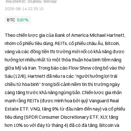
Địa chính trị
Cổ phiếu
Kim loại
2026-06-14 22:25:15
BTC
0,67%
Theo chiến lược gia của Bank of America Michael Hartnett, 
nhóm cổ phiếu tiêu dùng, REITs, cổ phiếu châu Âu, Bitcoin, 
vàng và các đồng tiền thị trường mới nổi có khả năng được 
hưởng lợi nhiều nhất từ một thỏa thuận hòa bình tiềm năng 
giữa Mỹ và Iran. Trong báo cáo Flow Show công bố vào thứ 
Sáu (12/6), Hartnett đã nêu ra các “người hưởng lợi trái 
chiều từ hòa bình” trong bối cảnh niềm tin thị trường ngày 
càng tăng trước khả năng ngừng bắn. Chiến lược gia nhấn 
mạnh rằng REITs (được minh họa bởi quỹ Vanguard Real 
Estate ETF, VNQ, tăng 9% từ đầu năm đến nay) và cổ phiếu 
tiêu dùng (SPDR Consumer Discretionary ETF, XLY, tăng 
hơn 10% so với đáy từ tháng 4) đã có đà tăng. Bitcoin và 