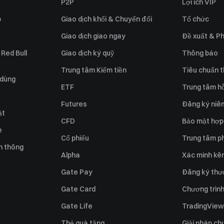
P2P
Lợi ích VIP
p
Giao dịch khối & Chuyển đổi
Tổ chức
Giao dịch giao ngay
Đề xuất & Ph
 Red Bull
Giao dịch ký quỹ
Thông báo
Trung tâm Kiếm tiền
Tiêu chuẩn t
 dùng
ETF
Trung tâm hỗ
Futures
Đăng ký niê
ật
CFD
Bảo mật hợp
e
Cổ phiếu
Trung tâm ph
n thông
Alpha
Xác minh kên
Gate Pay
Đăng ký thư
Gate Card
Chương trình 
Gate Life
TradingView
Thẻ quà tặng
Giải pháp ch