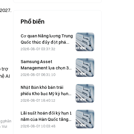
2027. 
Phổ biến
Cơ quan Năng lượng Trung
Quốc thúc đẩy đột phá
trong chất bán dẫn công
2026-08-07 03:37:32
suất và thiết bị UHV
Samsung Asset
Management lựa chọn 3
trợ 
đối tác đầu tư mạo hiểm
2026-08-07 06:31:10
ệ AI 
để phân bổ quỹ trị giá 90Bỷ
KRW
Nhật Bản khó bán trái
phiếu Kho bạc Mỹ kỳ hạn
trung hạn để can thiệp; tác
2026-08-07 18:40:12
động đến lợi suất dài hạn
sẽ hạn chế.
Lãi suất hoán đổi kỳ hạn 1
năm của Hàn Quốc tăng
ng phản
2,00 điểm cơ bản, lên
2026-08-07 10:03:48
. Vui
3,4325% vào ngày 7 tháng