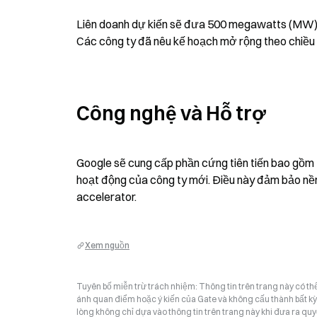
Liên doanh dự kiến sẽ đưa 500 megawatts (MW) đầ
Các công ty đã nêu kế hoạch mở rộng theo chiều 
Công nghệ và Hỗ trợ
Google sẽ cung cấp phần cứng tiên tiến bao gồm 
hoạt động của công ty mới. Điều này đảm bảo nền
accelerator.
Xem nguồn
Tuyên bố miễn trừ trách nhiệm: Thông tin trên trang này có t
ánh quan điểm hoặc ý kiến của Gate và không cấu thành bất kỳ lờ
lòng không chỉ dựa vào thông tin trên trang này khi đưa ra quyế