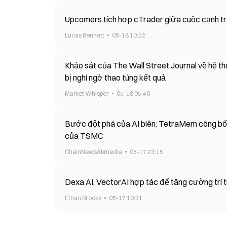
Upcomers tích hợp cTrader giữa cuộc cạnh tra
Lucas Bennett
05-18 10:22
Khảo sát của The Wall Street Journal về hệ th
bị nghi ngờ thao túng kết quả
Market Whisper
05-18 05:40
Bước đột phá của AI biên: TetraMem công bố
của TSMC
ChainNewsAbmedia
05-17 23:15
Dexa AI, VectorAI hợp tác để tăng cường trí 
Ethan Brooks
05-17 10:31