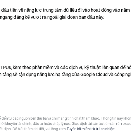
u tiên về năng lực trung tâm dữ liệu đi vào hoạt động vào năm 
ngang đáng kể vượt ra ngoài giai đoạn ban đầu này.
TPUs, kèm theo phần mềm và các dịch vụ kỹ thuật liên quan để hỗ 
 tảng sẽ tận dụng năng lực hạ tầng của Google Cloud và công ngh
hể đến từ các nguồn bên thứ ba và chỉ mang tính chất tham khảo. Thông tin này khô
i khuyên tài chính, đầu tư hoặc pháp lý nào. Giao dịch tài sản ảo tiềm ẩn rủi ro cao
t định. Để biết thêm chi tiết, vui lòng xem
Tuyên bố miễn trừ trách nhiệm
.