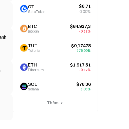
$6,71
GT
0,00%
GateToken
BTC
$64.937,3
Bitcoin
-0,12%
danh
TUT
$0,17478
Tutorial
176,99%
ETH
$1.917,51
m
Ethereum
-0,17%
SOL
$76,36
Solana
1,05%
Thêm