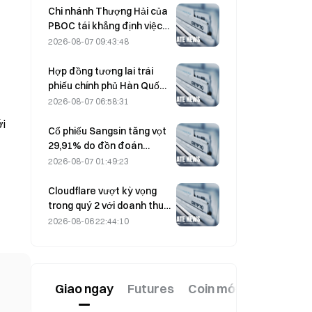
8.
Chi nhánh Thượng Hải của
PBOC tái khẳng định việc
trấn áp tiền mã hóa tại hội
2026-08-07 09:43:48
nghị công tác ngày 4
tháng 8
Hợp đồng tương lai trái
phiếu chính phủ Hàn Quốc
kỳ hạn 3 năm và 10 năm
2026-08-07 06:58:31
giảm vào ngày 7 tháng 8
ới
trước phiên đấu giá vào
Cổ phiếu Sangsin tăng vọt
tuần tới.
29,91% do đồn đoán
Sangsin Securities sẽ mua
2026-08-07 01:49:23
lại Ngân hàng SH
Nonghyup
Cloudflare vượt kỳ vọng
trong quý 2 với doanh thu
696,1 triệu USD, tăng 36%
2026-08-06 22:44:10
so với cùng kỳ năm trước;
cổ phiếu tăng vọt 17% sau
giờ giao dịch
Giao ngay
Futures
Coin mới