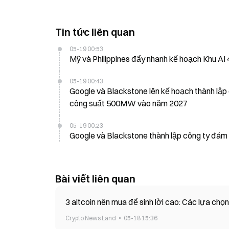
Tin tức liên quan
05-19 00:53
Mỹ và Philippines đẩy nhanh kế hoạch Khu AI
05-19 00:43
Google và Blackstone lên kế hoạch thành lập
công suất 500MW vào năm 2027
05-19 00:23
Bài viết liên quan
3 altcoin nên mua để sinh lời cao: Các lựa ch
Crypto News Land
05-18 15:36