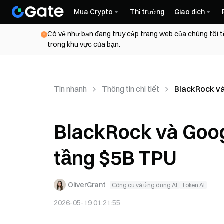
Mua Crypto
Thị trường
Giao dịch
Có vẻ như bạn đang truy cập trang web của chúng tôi t
trong khu vực của bạn.
Tin nhanh
Thông tin chi tiết
BlackRock và
BlackRock và Goog
tầng $5B TPU
OliverGrant
Công cụ và ứng dụng AI
Token AI
2026-05-19 01:21:55