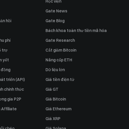
Học viện
Gate News
ản hồi
Gate Blog
Bách khoa toàn thư tiền mã hóa
hu phí
Gate Research
 trợ
Cắt giảm Bitcoin
m yết
Nâng cấp ETH
 đồng
Dữ liệu lớn
át triển (API)
Giá tiền điện tử
h chính thức
Giá GT
ơng gia P2P
Giá Bitcoin
Affiliate
Giá Ethereum
Giá XRP
uỗi chéo
Giá Solana