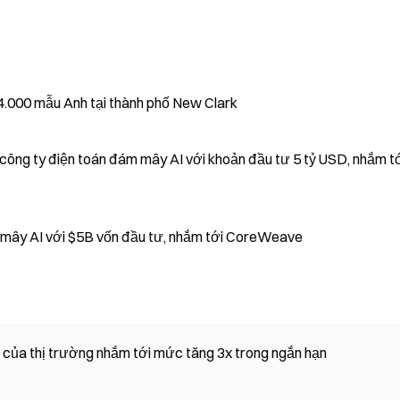
 4.000 mẫu Anh tại thành phố New Clark
 công ty điện toán đám mây AI với khoản đầu tư 5 tỷ USD, nhắm t
Google và Blackstone thành lập công ty đám mây AI với $5B vốn đầu tư, nhắm tới CoreWeave
ọn của thị trường nhắm tới mức tăng 3x trong ngắn hạn