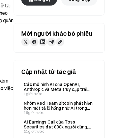
 tại 
heo 
ọ quản 
Mời người khác bỏ phiếu
Cập nhật từ tác giả
kèm 
Các mô hình AI của OpenAI,
o việc 
Anthropic và Meta truy cập trái
phép vào các trang web thông qua
1giờ trước
những hoạt động thử nghiệm bất
Nhóm Red Team Bitcoin phát hiện
thường
hơn một tá lỗ hổng nhờ AI trong
150 kho mã nguồn
19giờ trước
AI Earnings Call của Toss
Securities đạt 600k người dùng,
Kakao Pay mở rộng dịch vụ đầu tư
21giờ trước
AI