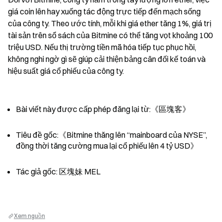
giá coin lên hay xuống tác động trực tiếp đến mạch sống 
của công ty. Theo ước tính, mỗi khi giá ether tăng 1%, giá trị 
tài sản trên sổ sách của Bitmine có thể tăng vọt khoảng 100 
triệu USD. Nếu thị trường tiền mã hóa tiếp tục phục hồi, 
không nghi ngờ gì sẽ giúp cải thiện bảng cân đối kế toán và 
hiệu suất giá cổ phiếu của công ty.
Bài viết này được cấp phép đăng lại từ:《區塊客》
Tiêu đề gốc:《Bitmine thăng lên “mainboard của NYSE”, 
đồng thời tăng cường mua lại cổ phiếu lên 4 tỷ USD》
Tác giả gốc: 区塊妹 MEL
Xem nguồn