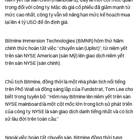
trọng đối với công ty. Mặc dù giá cổ phiếu đã giảm mạnh từ 
mức cao nhất, công ty vẫn sẽ nâng hạn mức kế hoạch mua 
lại lên 4 tỷ USD để ổn định giá.
Bitmine Immersion Technologies (BMNR) hôm thứ Năm 
chính thức hoàn tất việc “chuyển sàn (Uplist)”, từ niêm yết 
trên sàn NYSE American (sàn Mỹ) lên giao dịch niêm yết 
trên sàn NYSE (sàn chính).
Chủ tịch Bitmine, đồng thời là một nhà phân tích nổi tiếng 
trên Phố Wall và đồng sáng lập của Fundstrat, Tom Lee cho 
biết trong tuyên bố: “Hôm nay Bitmine lên niêm yết trên sàn 
NYSE mainboard là một cột mốc lớn trong lịch sử phát triển 
của công ty. NYSE là sàn giao dịch danh tiếng nhất và có lịch 
sử lâu đời trên toàn cầu.”
Ngoài việc hoàn tất chuyển sàn, Bitmine đồng thời tung 