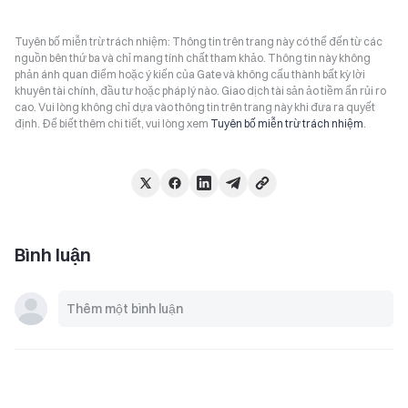
Tuyên bố miễn trừ trách nhiệm: Thông tin trên trang này có thể đến từ các
nguồn bên thứ ba và chỉ mang tính chất tham khảo. Thông tin này không
phản ánh quan điểm hoặc ý kiến của Gate và không cấu thành bất kỳ lời
khuyên tài chính, đầu tư hoặc pháp lý nào. Giao dịch tài sản ảo tiềm ẩn rủi ro
cao. Vui lòng không chỉ dựa vào thông tin trên trang này khi đưa ra quyết
định. Để biết thêm chi tiết, vui lòng xem
Tuyên bố miễn trừ trách nhiệm
.
Bình luận