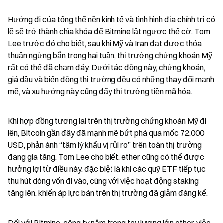
Hướng đi của tổng thể nền kinh tế và tình hình địa chính trị có 
lẽ sẽ trở thành chìa khóa để Bitmine lật ngược thế cờ. Tom 
Lee trước đó cho biết, sau khi Mỹ và Iran đạt được thỏa 
thuận ngừng bắn trong hai tuần, thị trường chứng khoán Mỹ 
rất có thể đã chạm đáy. Dưới tác động này, chứng khoán, 
giá dầu và biến động thị trường đều có những thay đổi mạnh 
mẽ, và xu hướng này cũng đẩy thị trường tiền mã hóa.
Khi hợp đồng tương lai trên thị trường chứng khoán Mỹ đi 
lên, Bitcoin gần đây đã mạnh mẽ bứt phá qua mốc 72.000 
USD, phản ánh “tâm lý khẩu vị rủi ro” trên toàn thị trường 
đang gia tăng. Tom Lee cho biết, ether cũng có thể được 
hưởng lợi từ điều này, đặc biệt là khi các quỹ ETF tiếp tục 
thu hút dòng vốn đi vào, cùng với việc hoạt động staking 
tăng lên, khiến áp lực bán trên thị trường đã giảm đáng kể.
Đối với Bitmine, công ty nắm trong tay lượng lớn ether, việc 