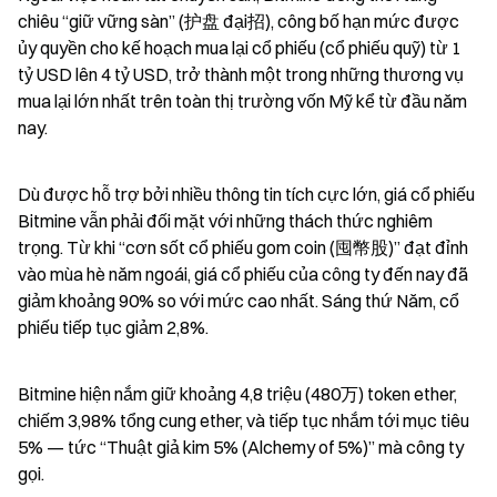
chiêu “giữ vững sàn” (护盘 đại招), công bố hạn mức được 
ủy quyền cho kế hoạch mua lại cổ phiếu (cổ phiếu quỹ) từ 1 
tỷ USD lên 4 tỷ USD, trở thành một trong những thương vụ 
mua lại lớn nhất trên toàn thị trường vốn Mỹ kể từ đầu năm 
nay.
Dù được hỗ trợ bởi nhiều thông tin tích cực lớn, giá cổ phiếu 
Bitmine vẫn phải đối mặt với những thách thức nghiêm 
trọng. Từ khi “cơn sốt cổ phiếu gom coin (囤幣股)” đạt đỉnh 
vào mùa hè năm ngoái, giá cổ phiếu của công ty đến nay đã 
giảm khoảng 90% so với mức cao nhất. Sáng thứ Năm, cổ 
phiếu tiếp tục giảm 2,8%.
Bitmine hiện nắm giữ khoảng 4,8 triệu (480万) token ether, 
chiếm 3,98% tổng cung ether, và tiếp tục nhắm tới mục tiêu 
5% — tức “Thuật giả kim 5% (Alchemy of 5%)” mà công ty 
gọi.