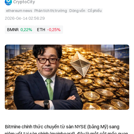
CryptoCity
ethereum news
Phân tích thị trường
Dòng vốn
Cổ phiếu
2026-04-14 02:56:29
BMNR
0,22%
ETH
-0,25%
Bitmine chính thức chuyển từ sàn NYSE (bảng Mỹ) sang 
niêm yết tại sàn chính (mainboard), đây là một cột mốc quan 