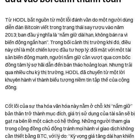
Từ HODL bắt nguồn từ một lỗi đánh vần do một người dùng 
diễn đàn Bitcoin viết trong trạng thái say rượu vào năm 
2013; ban đầu ý nghĩa là “nắm giữ dài hạn, không bán ra vì 
biến động ngắn hạn”. Trong bối cảnh thị trường khi đó, điều 
này chỉ là một chiến lược đầu tư hợp lý: đối mặt với một tài 
sản biến động mạnh, người nắm giữ cần vượt qua cơn bốc 
đồng tâm lý sợ hãi dẫn đến bán tháo hoảng loạn. Nhưng trải 
qua nhiều chu kỳ thị trường, HODL đã chuyển từ một lời 
khuyên hành vi thành biểu tượng niềm tin tập thể của cộng 
đồng.
Cốt lõi của sự tha hóa văn hóa này nằm ở chỗ: khi “nắm giữ” 
bản thân trở thành mục đích, giá trị sử dụng của tài sản sẽ bị 
gạt ra bên lề một cách có hệ thống. Những người tham gia 
trong cộng đồng chủ động tránh mọi hành vi giao dịch không 
cần thiết bằng BTC, với lý do: “Kỳ vọng giá tăng dài hạn khiến 