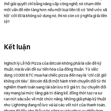
thể giải quyết chỉ bằng nâng cấp công nghệ; nó chạm đến 
một vấn đề nền tảng hơn: nếu một loại tiền tệ có “khế ước xã 
hội” cốt lõi là không sử dụng nó, thì nó còn có ý nghĩa gì là tiền 
tệ?
Kết luận
Nghịch lý Lễ hội Pizza của Bitcoin không phải là vấn đề kỹ 
thuật, mà là vấn đề sự tiến hóa của đồng thuận. Từ việc 
dùng 10.000 BTC mua hai chiếc pizza đến nay là “chỉ cất giữ 
không chi tiêu”, Bitcoin đã đi một hành trình chuyển đổi từ thí 
nghiệm thanh toán sang tài sản lưu trữ giá trị. Sự chuyển đổi 
này mang lại mức tăng giá trị đáng kể, đồng thời tạo ra sự 
rạn nứt sâu sắc về mặt chức năng. Những giải pháp kỹ thuật 
như Lightning đang nỗ lực vá lại các vết nứt của thanh toán, 
nhưng dữ liệu cho thấy các công cụ này phục vụ nhiều hơn 