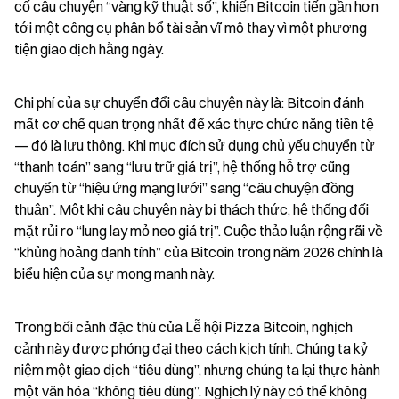
cố câu chuyện “vàng kỹ thuật số”, khiến Bitcoin tiến gần hơn 
tới một công cụ phân bổ tài sản vĩ mô thay vì một phương 
tiện giao dịch hằng ngày.
Chi phí của sự chuyển đổi câu chuyện này là: Bitcoin đánh 
mất cơ chế quan trọng nhất để xác thực chức năng tiền tệ 
— đó là lưu thông. Khi mục đích sử dụng chủ yếu chuyển từ 
“thanh toán” sang “lưu trữ giá trị”, hệ thống hỗ trợ cũng 
chuyển từ “hiệu ứng mạng lưới” sang “câu chuyện đồng 
thuận”. Một khi câu chuyện này bị thách thức, hệ thống đối 
mặt rủi ro “lung lay mỏ neo giá trị”. Cuộc thảo luận rộng rãi về 
“khủng hoảng danh tính” của Bitcoin trong năm 2026 chính là 
biểu hiện của sự mong manh này.
Trong bối cảnh đặc thù của Lễ hội Pizza Bitcoin, nghịch 
cảnh này được phóng đại theo cách kịch tính. Chúng ta kỷ 
niệm một giao dịch “tiêu dùng”, nhưng chúng ta lại thực hành 
một văn hóa “không tiêu dùng”. Nghịch lý này có thể không 