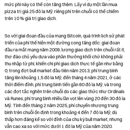
mức phí này có thể còn tăng thêm. Lấy ví dụ một lần mua 
pizza trị giá 25 đô la Mỹ: riêng phí trên chuỗi có thể chiếm 
trên 10 % giá trị giao dịch.
So với giai đoạn đầu của mạng Bitcoin, quá trình lịch sử phát 
triển của phí thể hiện một đường cong tăng dốc: giai đoạn 
đầu ra mắt mạng năm 2009, lượng giao dịch trên chuỗi rất ít, 
thợ đào chủ yếu dựa vào phần thưởng khối chứ không phải 
thu nhập từ phí, khiến chi phí giao dịch thực tế gần như bằng 
0; trong đợt bull market đầu tiên năm 2013, phí trung bình 
tăng lên khoảng 1,5 đô la Mỹ; đến tháng 4 năm 2021, ở các 
thời điểm đỉnh, phí trung bình tiến gần 60 đô la Mỹ; và trong 
các đợt tắc nghẽn trên chuỗi do các giao thức như Ordinals 
và Runes, phí trung bình nhiều lần vọt lên vùng 20 đến 30 đô la 
Mỹ. Tính đến tháng 2 năm 2025, phí chuyển nhượng trung 
bình trên chuỗi ổn định trong khoảng 4 đến 7 đô la Mỹ; dù 
thấp hơn đáng kể so với đỉnh của chu kỳ bull market, nhưng 
vẫn cao xa so với mức dưới 1 đô la Mỹ của năm 2020.