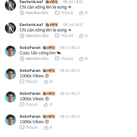
EasternLeaf
·
05-24 19:31
Chỉ cần xông lên là xong 👊
Xem Bản Gốc
Trả Lời
0
EasternLeaf
·
05-24 19:31
Chỉ cần xông lên là xong 👊
Xem Bản Gốc
Trả Lời
0
SoboParan
·
05-21 05:17
Cuộc tấn công lớn 🐂
Xem Bản Gốc
Trả Lời
0
SoboParan
·
05-21 05:17
1000x Vibes 🤑
Trả Lời
0
SoboParan
·
05-21 05:17
1000x Vibes 🤑
Trả Lời
0
SoboParan
·
05-21 05:17
1000x Vibes 🤑
Trả Lời
0