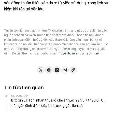
sản đồng thuận thiếu xác thực từ việc sử dụng trong lịch sử 
hiếm khi tồn tại bền lâu.
Tuyên bố miễn trừ trách nhiệm: Thông tin trên trang này có thể đến từ các
nguồn bên thứ ba và chỉ mang tính chất tham khảo. Thông tin này không
phản ánh quan điểm hoặc ý kiến của Gate và không cấu thành bất kỳ lời
khuyên tài chính, đầu tư hoặc pháp lý nào. Giao dịch tài sản ảo tiềm ẩn rủi ro
cao. Vui lòng không chỉ dựa vào thông tin trên trang này khi đưa ra quyết
định. Để biết thêm chi tiết, vui lòng xem
Tuyên bố miễn trừ trách nhiệm
.
Tin tức liên quan
05-20 03:32
Bitcoin LTH ghi nhận thua lỗ chưa thực hiện 5,7 triệu BTC,
tiến gần đỉnh điểm của thị trường gấu lịch sử