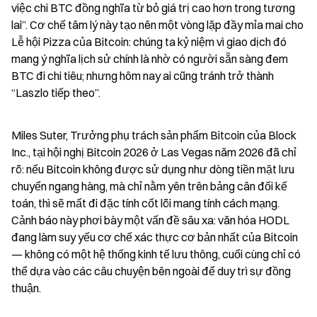
việc chi BTC đồng nghĩa từ bỏ giá trị cao hơn trong tương 
lai”. Cơ chế tâm lý này tạo nên một vòng lặp đầy mỉa mai cho 
Lễ hội Pizza của Bitcoin: chúng ta kỷ niệm vì giao dịch đó 
mang ý nghĩa lịch sử chính là nhờ có người sẵn sàng đem 
BTC đi chi tiêu; nhưng hôm nay ai cũng tránh trở thành 
“Laszlo tiếp theo”.
Miles Suter, Trưởng phụ trách sản phẩm Bitcoin của Block 
Inc., tại hội nghị Bitcoin 2026 ở Las Vegas năm 2026 đã chỉ 
rõ: nếu Bitcoin không được sử dụng như dòng tiền mặt lưu 
chuyển ngang hàng, mà chỉ nằm yên trên bảng cân đối kế 
toán, thì sẽ mất đi đặc tính cốt lõi mang tính cách mạng. 
Cảnh báo này phơi bày một vấn đề sâu xa: văn hóa HODL 
đang làm suy yếu cơ chế xác thực cơ bản nhất của Bitcoin 
— không có một hệ thống kinh tế lưu thông, cuối cùng chỉ có 
thể dựa vào các câu chuyện bên ngoài để duy trì sự đồng 
thuận.