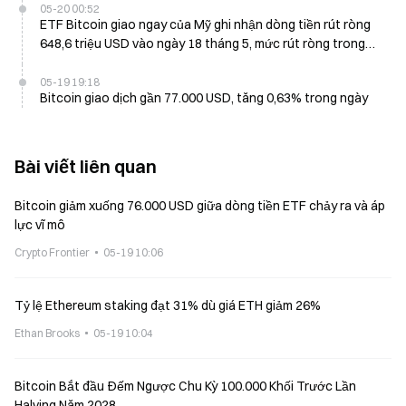
05-20 00:52
ETF Bitcoin giao ngay của Mỹ ghi nhận dòng tiền rút ròng
648,6 triệu USD vào ngày 18 tháng 5, mức rút ròng trong
một ngày lớn thứ 8
05-19 19:18
Bitcoin giao dịch gần 77.000 USD, tăng 0,63% trong ngày
Bài viết liên quan
Bitcoin giảm xuống 76.000 USD giữa dòng tiền ETF chảy ra và áp
lực vĩ mô
Crypto Frontier
05-19 10:06
Tỷ lệ Ethereum staking đạt 31% dù giá ETH giảm 26%
Ethan Brooks
05-19 10:04
Bitcoin Bắt đầu Đếm Ngược Chu Kỳ 100.000 Khối Trước Lần
Halving Năm 2028