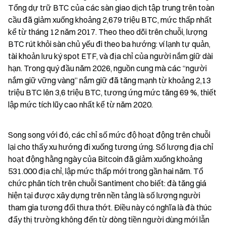
Tổng dự trữ BTC của các sàn giao dịch tập trung trên toàn 
cầu đã giảm xuống khoảng 2,679 triệu BTC, mức thấp nhất 
kể từ tháng 12 năm 2017. Theo theo dõi trên chuỗi, lượng 
BTC rút khỏi sàn chủ yếu đi theo ba hướng: ví lạnh tự quản, 
tài khoản lưu ký spot ETF, và địa chỉ của người nắm giữ dài 
hạn. Trong quý đầu năm 2026, nguồn cung mà các “người 
nắm giữ vững vàng” nắm giữ đã tăng mạnh từ khoảng 2,13 
triệu BTC lên 3,6 triệu BTC, tương ứng mức tăng 69 %, thiết 
lập mức tích lũy cao nhất kể từ năm 2020.
Song song với đó, các chỉ số mức độ hoạt động trên chuỗi 
lại cho thấy xu hướng đi xuống tương ứng. Số lượng địa chỉ 
hoạt động hằng ngày của Bitcoin đã giảm xuống khoảng 
531.000 địa chỉ, lập mức thấp mới trong gần hai năm. Tổ 
chức phân tích trên chuỗi Santiment cho biết: đà tăng giá 
hiện tại được xây dựng trên nền tảng là số lượng người 
tham gia tương đối thưa thớt. Điều này có nghĩa là đà thúc 
đẩy thị trường không đến từ dòng tiền người dùng mới lẫn 