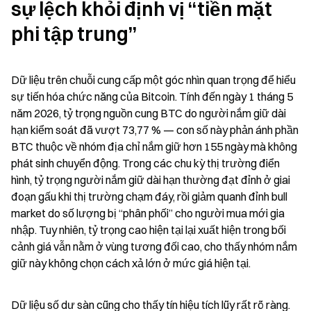
sự lệch khỏi định vị “tiền mặt 
phi tập trung”
Dữ liệu trên chuỗi cung cấp một góc nhìn quan trọng để hiểu 
sự tiến hóa chức năng của Bitcoin. Tính đến ngày 1 tháng 5 
năm 2026, tỷ trọng nguồn cung BTC do người nắm giữ dài 
hạn kiểm soát đã vượt 73,77 % — con số này phản ánh phần 
BTC thuộc về nhóm địa chỉ nắm giữ hơn 155 ngày mà không 
phát sinh chuyển động. Trong các chu kỳ thị trường điển 
hình, tỷ trọng người nắm giữ dài hạn thường đạt đỉnh ở giai 
đoạn gấu khi thị trường chạm đáy, rồi giảm quanh đỉnh bull 
market do số lượng bị “phân phối” cho người mua mới gia 
nhập. Tuy nhiên, tỷ trọng cao hiện tại lại xuất hiện trong bối 
cảnh giá vẫn nằm ở vùng tương đối cao, cho thấy nhóm nắm 
giữ này không chọn cách xả lớn ở mức giá hiện tại.
Dữ liệu số dư sàn cũng cho thấy tín hiệu tích lũy rất rõ ràng. 