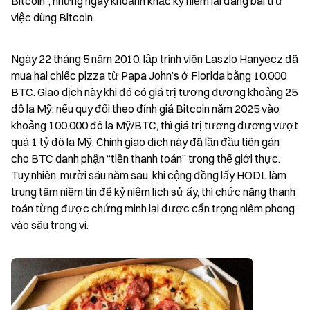
Bitcoin”, nhưng ngay khoảnh khắc kỷ niệm lại đang bài trừ 
việc dùng Bitcoin.
Ngày 22 tháng 5 năm 2010, lập trình viên Laszlo Hanyecz đã 
mua hai chiếc pizza từ Papa John’s ở Florida bằng 10.000 
BTC. Giao dịch này khi đó có giá trị tương đương khoảng 25 
đô la Mỹ; nếu quy đổi theo đỉnh giá Bitcoin năm 2025 vào 
khoảng 100.000 đô la Mỹ/BTC, thì giá trị tương đương vượt 
quá 1 tỷ đô la Mỹ. Chính giao dịch này đã lần đầu tiên gán 
cho BTC danh phận “tiền thanh toán” trong thế giới thực. 
Tuy nhiên, mười sáu năm sau, khi cộng đồng lấy HODL làm 
trung tâm niềm tin để kỷ niệm lịch sử ấy, thì chức năng thanh 
toán từng được chứng minh lại được cẩn trọng niêm phong 
vào sâu trong ví.