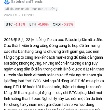
GateInstantTrends
Dữ liệu trên chuỗi
Phân tích thị trường
2026-05-20 12:28:18
BTC
-1,13%
ETH
-0,98%
ORDI
-0,23%
2026 年 5 月 22 日, Lễ hội Pizza của Bitcoin lại lần nữa đến. 
Các thành viên trong cộng đồng cùng tụ họp để ăn mừng, 
các nhà bán hàng tung ra chương trình giảm giá, các nền 
tảng crypto cũng lên kế hoạch marketing đủ kiểu, cả ngành 
sôi động không ngừng. Nhưng một hiện tượng đáng suy 
ngẫm đang dần lộ diện: trong chính lễ hội được đặt tên theo 
Bitcoin này, hành vi thanh toán thực tế của người tham gia 
lại đồng loạt “né” BTC. Mọi người dùng USDT để mua pizza, 
dùng ETH để hoàn tất thanh toán, thậm chí dùng token nền 
tảng để tham gia hoạt động — duy chỉ BTC bị loại khỏi mọi 
tình huống thanh toán. Nghịch lý này tạo nên một ẩn dụ tinh 
tế: chúng ta kỷ niệm một giai đoạn lịch sử về “sử dụng 