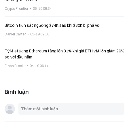
Crypto Frontier
05-19 09:34
Bitcoin tiến sát ngưỡng $74K sau khi $80K bị phá vỡ
Daniel Carter
05-19 09:10
Tỷ lệ staking Ethereum tăng lên 31% khi giá ETH vật lộn giảm 26%
so với đầu năm
Ethan Brooks
05-19 06:14
Bình luận