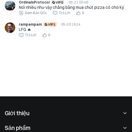
OrdinalsProtocol
·
05-21 00:46
Nói nhiều như vậy chẳng bằng mua chút pizza có chữ ký.
Xem Bản Gốc
Trả Lời
0
rampampam
·
05-20 19:24
LFG 🔥
Trả Lời
0
Giới thiệu
Về chúng tôi
Sản phẩm