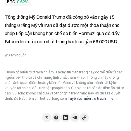
BTC
0,62%
Tổng thống Mỹ Donald Trump đã công bố vào ngày 15 
tháng 6 rằng Mỹ và Iran đã đạt được một thỏa thuận cho 
phép tiếp cận không hạn chế eo biển Hormuz, qua đó đẩy 
Bitcoin lên mức cao nhất trong hai tuần gần 66.000 USD.
Xem nguồn
Tuyên bố miễn trừ trách nhiệm: Thông tin trên trang này có thể đến từ các
nguồn bên thứ ba và chỉ mang tính chất tham khảo. Thông tin này không
phản ánh quan điểm hoặc ý kiến của Gate và không cấu thành bất kỳ lời
khuyên tài chính, đầu tư hoặc pháp lý nào. Giao dịch tài sản ảo tiềm ẩn rủi ro
cao. Vui lòng không chỉ dựa vào thông tin trên trang này khi đưa ra quyết
định. Để biết thêm chi tiết, vui lòng xem
Tuyên bố miễn trừ trách nhiệm
.