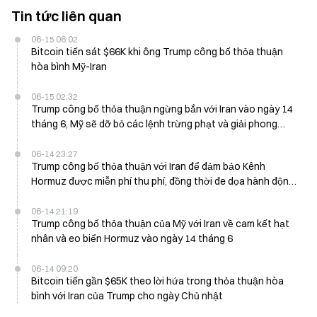
Tin tức liên quan
06-15 06:02
Bitcoin tiến sát $66K khi ông Trump công bố thỏa thuận
hòa bình Mỹ-Iran
06-15 02:32
Trump công bố thỏa thuận ngừng bắn với Iran vào ngày 14
tháng 6, Mỹ sẽ dỡ bỏ các lệnh trừng phạt và giải phong
$25B trong tài sản
06-14 23:27
Trump công bố thỏa thuận với Iran để đảm bảo Kênh
Hormuz được miễn phí thu phí, đồng thời đe dọa hành động
quân sự nếu đàm phán hạt nhân không đạt kết quả trước
thứ Sáu
06-14 21:19
Trump công bố thỏa thuận của Mỹ với Iran về cam kết hạt
nhân và eo biển Hormuz vào ngày 14 tháng 6
06-14 09:20
Bitcoin tiến gần $65K theo lời hứa trong thỏa thuận hòa
bình với Iran của Trump cho ngày Chủ nhật