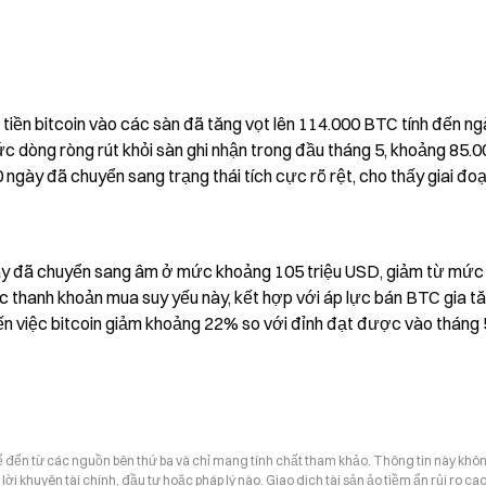
tiền bitcoin vào các sàn đã tăng vọt lên 114.000 BTC tính đến ng
c dòng ròng rút khỏi sàn ghi nhận trong đầu tháng 5, khoảng 85.
ngày đã chuyển sang trạng thái tích cực rõ rệt, cho thấy giai đoạ
ngày đã chuyển sang âm ở mức khoảng 105 triệu USD, giảm từ mức
ệc thanh khoản mua suy yếu này, kết hợp với áp lực bán BTC gia tă
ến việc bitcoin giảm khoảng 22% so với đỉnh đạt được vào tháng 
hể đến từ các nguồn bên thứ ba và chỉ mang tính chất tham khảo. Thông tin này khô
i khuyên tài chính, đầu tư hoặc pháp lý nào. Giao dịch tài sản ảo tiềm ẩn rủi ro cao