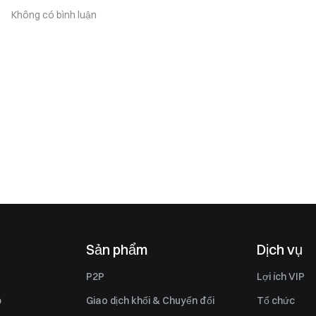
Không có bình luận
Sản phẩm
Dịch vụ
P2P
Lợi ích VIP
p
Giao dịch khối & Chuyển đổi
Tổ chức