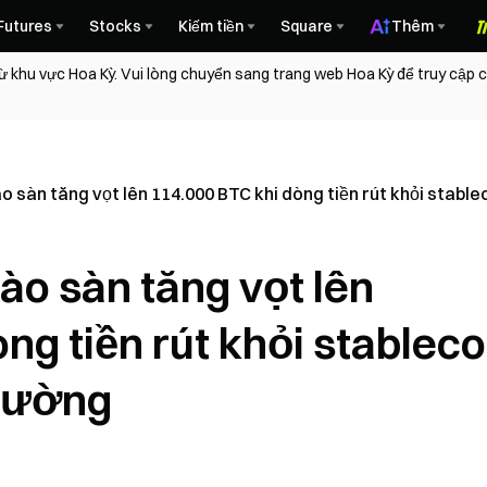
Futures
Stocks
Kiếm tiền
Square
Thêm
ừ khu vực Hoa Kỳ. Vui lòng chuyển sang trang web Hoa Kỳ để truy cập
o sàn tăng vọt lên 114.000 BTC khi dòng tiền rút khỏi stablec
vào sàn tăng vọt lên
ng tiền rút khỏi stableco
trường