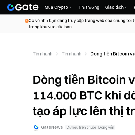
Mua Crypto
Thị trường
Giao dịch
Có vẻ như bạn đang truy cập trang web của chúng tôi t
trong khu vực của bạn.
Tin nhanh
Tin nhanh
Dòng tiền Bitcoin và
Dòng tiền Bitcoin 
114.000 BTC khi dò
tạo áp lực lên thị 
GateNews
Dữ liệu trên chuỗi
Dòng vốn