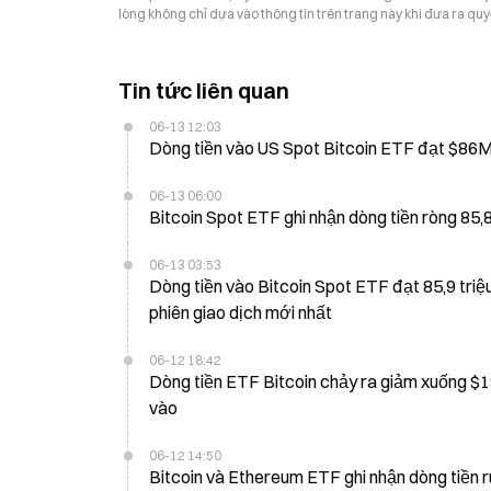
lòng không chỉ dựa vào thông tin trên trang này khi đưa ra quyế
Tin tức liên quan
06-13 12:03
06-13 06:00
Bitcoin Spot ETF ghi nhận dòng tiền ròng 85,
06-13 03:53
Dòng tiền vào Bitcoin Spot ETF đạt 85,9 triệ
phiên giao dịch mới nhất
06-12 18:42
Dòng tiền ETF Bitcoin chảy ra giảm xuống $19M vào ngày 11/6 khi IBIT của BlackRock ghi nhận $30M d
vào
06-12 14:50
Bitcoin và Ethereum ETF ghi nhận dòng tiền r