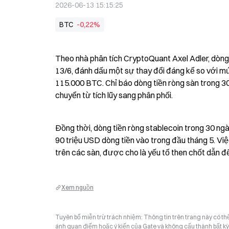
2026-06-13 15:15:25
BTC
-0,22%
Theo nhà phân tích CryptoQuant Axel Adler, dòng 
13/6, đánh dấu một sự thay đổi đáng kể so với mứ
115.000 BTC. Chỉ báo dòng tiền ròng sàn trong 30 
chuyển từ tích lũy sang phân phối.
Đồng thời, dòng tiền ròng stablecoin trong 30 
90 triệu USD dòng tiền vào trong đầu tháng 5. Vi
trên các sàn, được cho là yếu tố then chốt dẫn đ
Xem nguồn
Tuyên bố miễn trừ trách nhiệm: Thông tin trên trang này có t
ánh quan điểm hoặc ý kiến của Gate và không cấu thành bất kỳ lờ