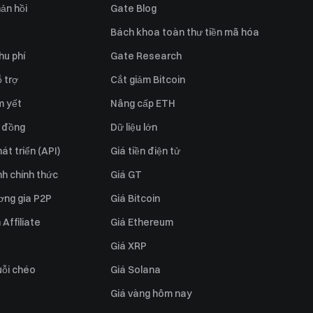
ản hồi
Gate Blog
Bách khoa toàn thư tiền mã hóa
hu phí
Gate Research
 trợ
Cắt giảm Bitcoin
m yết
Nâng cấp ETH
 đồng
Dữ liệu lớn
át triển (API)
Giá tiền điện tử
h chính thức
Giá GT
ơng gia P2P
Giá Bitcoin
Affiliate
Giá Ethereum
Giá XRP
uỗi chéo
Giá Solana
Giá vàng hôm nay