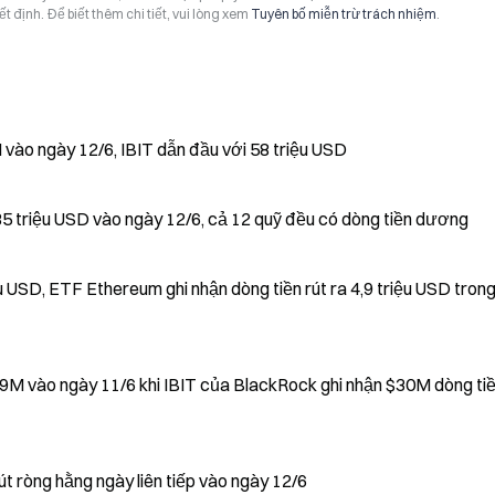
t định. Để biết thêm chi tiết, vui lòng xem
Tuyên bố miễn trừ trách nhiệm
.
Dòng tiền vào US Spot Bitcoin ETF đạt $86M vào ngày 12/6, IBIT dẫn đầu với 58 triệu USD
85 triệu USD vào ngày 12/6, cả 12 quỹ đều có dòng tiền dương
u USD, ETF Ethereum ghi nhận dòng tiền rút ra 4,9 triệu USD tron
òng tiền
út ròng hằng ngày liên tiếp vào ngày 12/6