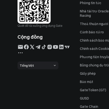
Phòng tin tức
Nhà tài trợ Oracle
Racing
Thoả thuận người
Quét để tải xuống ứng dụng Gate
Cảnh báo rủi ro
Cộng đồng
Chính sách bảo m
Chính sách Cooki
Phương tiện truyề
Bằng chứng dự trữ
Tiếng Việt
Giấy phép
Bảo mật
GateToken (GT)
GUSD
Gate Chain