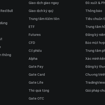
Giao dịch giao ngay
Đề xuất & Ph
 Red Bull
Giao dịch ký quỹ
Thông báo
Trung tâm Kiếm tiền
Tiêu chuẩn t
 dùng
ETF
Trung tâm hỗ
Futures
Đăng ký niê
ật
CFD
Bảo mật hợp
e
Cổ phiếu
Trung tâm ph
n thông
Alpha
Xác minh kên
Gate Pay
Đăng ký thư
Gate Card
Chương trình 
Gate Life
TradingView
Thẻ quà tặng
Giải pháp ch
Gate OTC