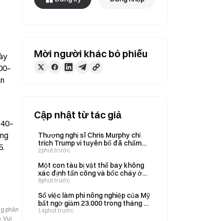
Mời người khác bỏ phiếu
ày 
000–
n 
Cập nhật từ tác giả
 40–
ng 
Thượng nghị sĩ Chris Murphy chỉ
trích Trump vì tuyên bố đã chấm
5.
dứt cuộc chiến với Iran trước giờ thị
2phút trước
trường mở cửa
Một con tàu bị vật thể bay không
xác định tấn công và bốc cháy ở
phía đông Salalah, trong vùng biển
8phút trước
Oman, vào ngày 8/8.
Số việc làm phi nông nghiệp của Mỹ
bất ngờ giảm 23.000 trong tháng 8,
ng phản
S&P 500 tăng 0,36%
14phút trước
. Vui