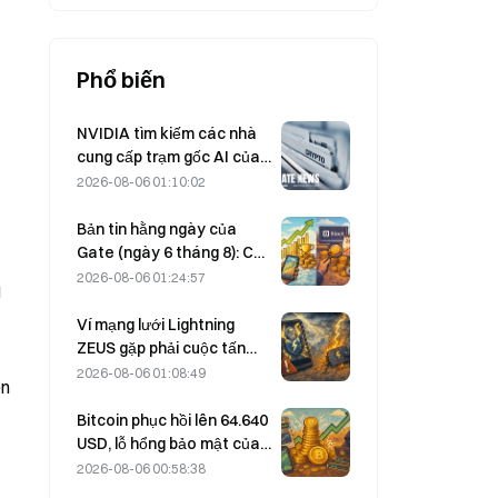
Phổ biến
NVIDIA tìm kiếm các nhà
cung cấp trạm gốc AI của
Trung Quốc để triển khai
2026-08-06 01:10:02
mạng 6G
Bản tin hằng ngày của
Gate (ngày 6 tháng 8): Cổ
phiếu ưu đãi STRC của
2026-08-06 01:24:57
g
Strategy phục hồi mạnh;
Block nâng dự báo kết quả
Ví mạng lưới Lightning
kinh doanh cả năm 2026
ZEUS gặp phải cuộc tấn
công và tạm thời ngừng
2026-08-06 01:08:49
hoạt động, đội ngũ cho
biết tiền của người dùng
Bitcoin phục hồi lên 64.640
không bị mất.
USD, lỗ hổng bảo mật của
Coldcard khiến số lượng ví
2026-08-06 00:58:38
hoạt động đạt mức cao