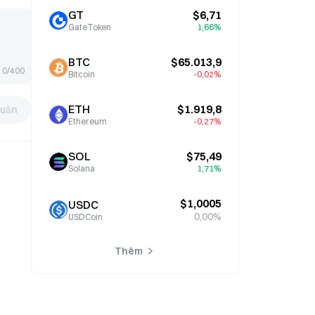
GT
$6,71
GateToken
1,66%
BTC
$65.013,9
0/400
Bitcoin
-0,02%
ETH
$1.919,8
luận
Ethereum
-0,27%
SOL
$75,49
Solana
1,71%
$1,0005
USDC
0,00%
USDCoin
Thêm