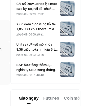
nhất trong ba tháng
Chỉ số Dow Jones lập mức
cao kỷ lục, nối dài chuỗi
tăng 5 phiên; đầu tư vào AI
2026-08-05 23:17:32
thúc đẩy đà tăng
XRP kiểm định vùng hỗ trợ
1,05 USD khi Ethereum duy
trì mức 1.908 USD trong bối
2026-08-06 09:29:41
cảnh khối lượng giao dịch
thấp
Unitas (UP) sẽ mở khóa
án
9,38 triệu token trị giá 3,18
triệu USD vào ngày 13
2026-08-06 03:03:16
tháng 8
S&P 500 tăng thêm 2,1
nghìn tỷ USD trong tháng
8, tương đương mức tăng
2026-08-06 11:46:40
3,12%, trong khi Bitcoin chỉ
tăng 2%.
Giao ngay
Futures
Coin mới