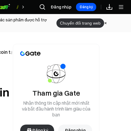
Đăng nhập
Phần thưởng
Đăng ký
 các sản phẩm được hỗ trợ
Chuyển đổi trang web
oin tạo áp lực lên thị trường
in
Tham gia Gate
Nhận thông tin cập nhật mới nhất
và bắt đầu hành trình làm giàu của
bạn
Đăng ký
Đăng nhập