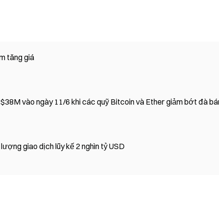
m tăng giá
Dòng tiền rút khỏi ETF tiền mã hóa chậm lại về $38M vào ngày 11/6 khi các quỹ Bitcoin và Ether giảm bớt đà b
lượng giao dịch lũy kế 2 nghìn tỷ USD