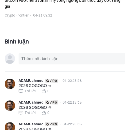
Bitcoin vượt lên $75K khi hy vọng ngừng bắn thúc đẩy đợt tăng
giá
Crypto Frontier
04-21 09:32
Bình luận
ADAMUahmed
·
04-22 23:58
2026 GOGOGO 👊
Trả Lời
0
ADAMUahmed
·
04-22 23:58
2026 GOGOGO 👊
Trả Lời
0
ADAMUahmed
·
04-22 23:58
2026 GOGOGO 👊