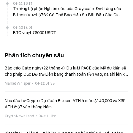
04-21 16:17
Trưởng bộ phận Nghiên cứu của Grayscale: Đợt tăng của
Bitcoin Vượt $76K Có Thể Báo Hiệu Sự Bắt Đầu Của Giai
Đoạn 1 Thị Trường Tăng
04-20 18:01
BTC vượt 76000 USDT
Phân tích chuyên sâu
Báo cáo Gate ngày (22 tháng 4): Dự luật PACE của Mỹ dự kiến sẽ
cho phép Cục Dự trữ Liên bang thanh toán tiền vào; Kalshi lên kế
hoạch ra mắt hợp đồng tương lai bền vững
Market Whisper
04-22 01:38
Nhà đầu tư Crypto Dự đoán Bitcoin ATH ở mức $140,000 và XRP
ATH ở $7 vào tháng Năm
Crypto News Land
04-21 13:21