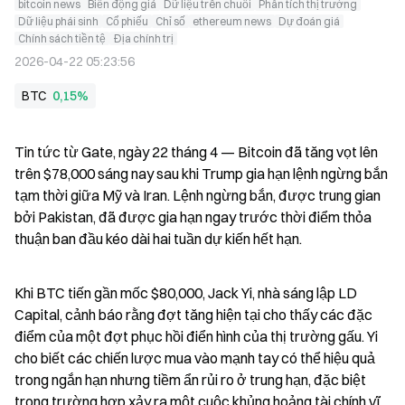
bitcoin news
Biến động giá
Dữ liệu trên chuỗi
Phân tích thị trường
Dữ liệu phái sinh
Cổ phiếu
Chỉ số
ethereum news
Dự đoán giá
Chính sách tiền tệ
Địa chính trị
2026-04-22 05:23:56
BTC
0,15%
Tin tức từ Gate, ngày 22 tháng 4 — Bitcoin đã tăng vọt lên 
trên $78,000 sáng nay sau khi Trump gia hạn lệnh ngừng bắn 
tạm thời giữa Mỹ và Iran. Lệnh ngừng bắn, được trung gian 
bởi Pakistan, đã được gia hạn ngay trước thời điểm thỏa 
thuận ban đầu kéo dài hai tuần dự kiến hết hạn.
Khi BTC tiến gần mốc $80,000, Jack Yi, nhà sáng lập LD 
Capital, cảnh báo rằng đợt tăng hiện tại cho thấy các đặc 
điểm của một đợt phục hồi điển hình của thị trường gấu. Yi 
cho biết các chiến lược mua vào mạnh tay có thể hiệu quả 
trong ngắn hạn nhưng tiềm ẩn rủi ro ở trung hạn, đặc biệt 
trong trường hợp xảy ra một cuộc khủng hoảng tài chính vĩ 