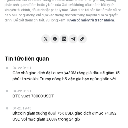
phản ánh quan điểm hoặc ý kiến của Gate và không cấu thành bất kỳ lời
khuyên tài chính, đầu tư hoặc pháp lý nào. Giao dịch tài sản ảo tiềm ẩn rủi ro
cao. Vui lòng không chỉ dựa vào thông tin trên trang này khi đưa ra quyết
định. Để biết thêm chi tiết, vui lòng xem
Tuyên bố miễn trừ trách nhiệm
.
Tin tức liên quan
04-22 05:21
Các nhà giao dịch đặt cược $430M rằng giá dầu sẽ giảm 15
phút trước khi Trump công bố việc gia hạn ngừng bắn với
Iran
04-22 05:21
BTC vượt 78000 USDT
04-21 19:45
Bitcoin giảm xuống dưới 75K USD, giao dịch ở mức 74.992
USD với mức giảm 1,63% trong 24 giờ