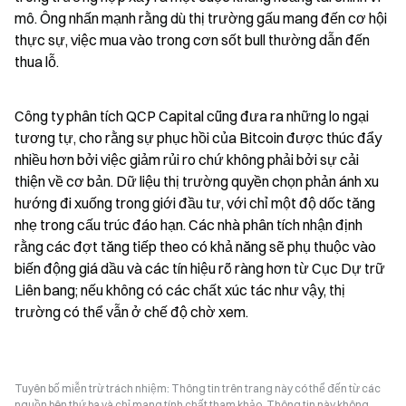
mô. Ông nhấn mạnh rằng dù thị trường gấu mang đến cơ hội 
thực sự, việc mua vào trong cơn sốt bull thường dẫn đến 
thua lỗ.
Công ty phân tích QCP Capital cũng đưa ra những lo ngại 
tương tự, cho rằng sự phục hồi của Bitcoin được thúc đẩy 
nhiều hơn bởi việc giảm rủi ro chứ không phải bởi sự cải 
thiện về cơ bản. Dữ liệu thị trường quyền chọn phản ánh xu 
hướng đi xuống trong giới đầu tư, với chỉ một độ dốc tăng 
nhẹ trong cấu trúc đáo hạn. Các nhà phân tích nhận định 
rằng các đợt tăng tiếp theo có khả năng sẽ phụ thuộc vào 
biến động giá dầu và các tín hiệu rõ ràng hơn từ Cục Dự trữ 
Liên bang; nếu không có các chất xúc tác như vậy, thị 
trường có thể vẫn ở chế độ chờ xem.
Tuyên bố miễn trừ trách nhiệm: Thông tin trên trang này có thể đến từ các
nguồn bên thứ ba và chỉ mang tính chất tham khảo. Thông tin này không