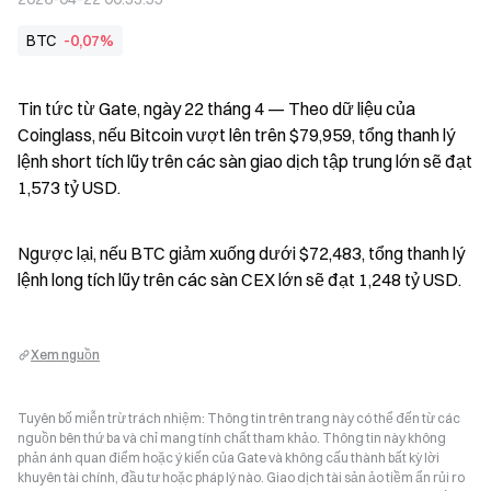
BTC
-0,07%
Tin tức từ Gate, ngày 22 tháng 4 — Theo dữ liệu của 
Coinglass, nếu Bitcoin vượt lên trên $79,959, tổng thanh lý 
lệnh short tích lũy trên các sàn giao dịch tập trung lớn sẽ đạt 
1,573 tỷ USD.
Ngược lại, nếu BTC giảm xuống dưới $72,483, tổng thanh lý 
lệnh long tích lũy trên các sàn CEX lớn sẽ đạt 1,248 tỷ USD.
Xem nguồn
Tuyên bố miễn trừ trách nhiệm: Thông tin trên trang này có thể đến từ các
nguồn bên thứ ba và chỉ mang tính chất tham khảo. Thông tin này không
phản ánh quan điểm hoặc ý kiến của Gate và không cấu thành bất kỳ lời
khuyên tài chính, đầu tư hoặc pháp lý nào. Giao dịch tài sản ảo tiềm ẩn rủi ro