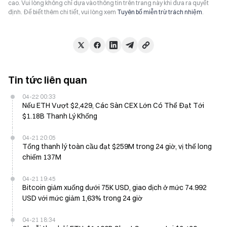
cao. Vui lòng không chỉ dựa vào thông tin trên trang này khi đưa ra quyết
định. Để biết thêm chi tiết, vui lòng xem
Tuyên bố miễn trừ trách nhiệm
.
Tin tức liên quan
04-22 00:33
Nếu ETH Vượt $2,429, Các Sàn CEX Lớn Có Thể Đạt Tới
$1.18B Thanh Lý Khống
04-21 20:05
Tổng thanh lý toàn cầu đạt $259M trong 24 giờ, vị thế long
chiếm 137M
04-21 19:45
Bitcoin giảm xuống dưới 75K USD, giao dịch ở mức 74.992
USD với mức giảm 1,63% trong 24 giờ
04-21 18:34