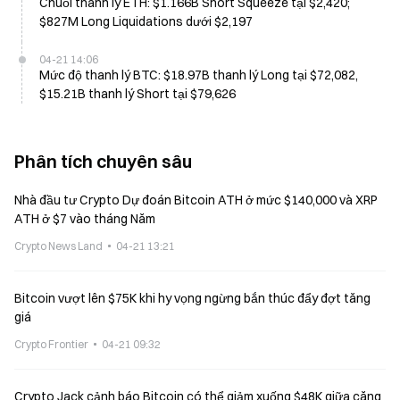
Chuỗi thanh lý ETH: $1.166B Short Squeeze tại $2,420;
$827M Long Liquidations dưới $2,197
04-21 14:06
Mức độ thanh lý BTC: $18.97B thanh lý Long tại $72,082,
$15.21B thanh lý Short tại $79,626
Phân tích chuyên sâu
Nhà đầu tư Crypto Dự đoán Bitcoin ATH ở mức $140,000 và XRP
ATH ở $7 vào tháng Năm
Crypto News Land
04-21 13:21
Bitcoin vượt lên $75K khi hy vọng ngừng bắn thúc đẩy đợt tăng
giá
Crypto Frontier
04-21 09:32
Crypto Jack cảnh báo Bitcoin có thể giảm xuống $48K giữa căng