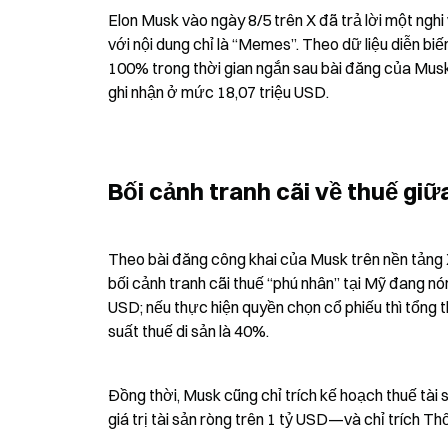
Elon Musk vào ngày 8/5 trên X đã trả lời một nghi
với nội dung chỉ là “Memes”. Theo dữ liệu diễn b
100% trong thời gian ngắn sau bài đăng của Musk, r
ghi nhận ở mức 18,07 triệu USD.
Bối cảnh tranh cãi về thuế gi
Theo bài đăng công khai của Musk trên nền tảng X
bối cảnh tranh cãi thuế “phú nhân” tại Mỹ đang n
USD; nếu thực hiện quyền chọn cổ phiếu thì tổng th
suất thuế di sản là 40%.
Đồng thời, Musk cũng chỉ trích kế hoạch thuế tài 
giá trị tài sản ròng trên 1 tỷ USD—và chỉ trích 