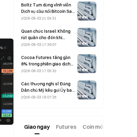
ngắn hạn
Boltz Tạm dừng vĩnh viễn
Dịch vụ cầu nối Bitcoin Sau
các cuộc tấn công được
2026-08-03 21:04:31
hỗ trợ bởi AI
Quan chức Israel: Không
rút quân cho đến khi
Hamas giải giáp
2026-08-03 17:39:07
Cocoa Futures tăng gần
8% trong phiên giao dịch
hôm thứ Sáu tuần trước,
2026-08-03 17:05:32
khiến các nhà tham gia thị
trường bất ngờ
Các thượng nghị sĩ Đảng
Dân chủ Mỹ kêu gọi Ủy ban
Giao dịch Hàng hóa Tương
2026-08-03 16:07:35
lai (CFTC) hạn chế các sản
phẩm cá cược liên quan
đến tình trạng cháy rừng
trong bối cảnh mùa cháy
Giao ngay
Futures
Coin mới
kỷ lục