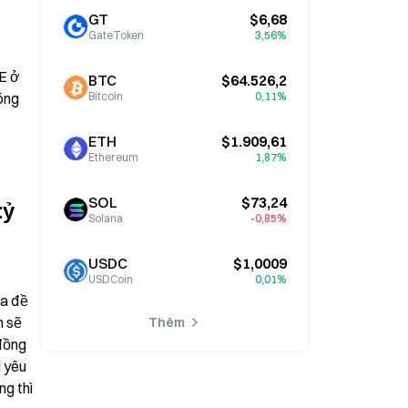
GT
$6,68
GateToken
3,56%
E ở 
BTC
$64.526,2
ng 
Bitcoin
0,11%
ETH
$1.909,61
Ethereum
1,87%
SOL
$73,24
ỷ 
Solana
-0,85%
USDC
$1,0009
USDCoin
0,01%
a đề 
 sẽ 
Thêm
ồng 
 yêu 
g thì 