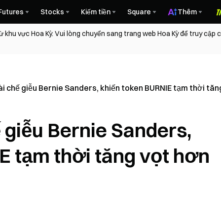
Futures
Stocks
Kiếm tiền
Square
Thêm
ừ khu vực Hoa Kỳ. Vui lòng chuyển sang trang web Hoa Kỳ để truy cập
i chế giễu Bernie Sanders, khiến token BURNIE tạm thời tă
 giễu Bernie Sanders,
E tạm thời tăng vọt hơn