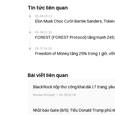
Tin tức liên quan
05-08 03:13
Elon Musk Chọc Cười Bernie Sanders, Toke
05-08 01:35
FOREST (FOREST Protocol) tăng mạnh 245,9
05-07 04:25
Freedom of Money tăng 25% trong 1 giờ, vốn 
Bài viết liên quan
BlackRock nộp thư công khai dài 17 trang, yê
Market Whisper
05-08 02:05
Nhật báo Gate (8/5): Tiểu Donald Trump phủ nh