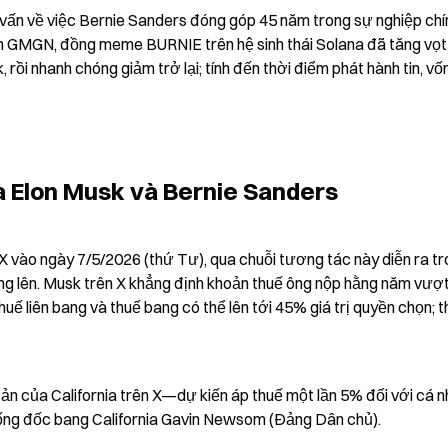
 vấn về việc Bernie Sanders đóng góp 45 năm trong sự nghiệp chính
iến GMGN, đồng meme BURNIE trên hệ sinh thái Solana đã tăng vọt
ồi nhanh chóng giảm trở lại; tính đến thời điểm phát hành tin, vốn
ữa Elon Musk và Bernie Sanders
 vào ngày 7/5/2026 (thứ Tư), qua chuỗi tương tác này diễn ra tr
óng lên. Musk trên X khẳng định khoản thuế ông nộp hằng năm vượt 
uế liên bang và thuế bang có thể lên tới 45% giá trị quyền chọn; t
sản của California trên X—dự kiến áp thuế một lần 5% đối với cá n
Thống đốc bang California Gavin Newsom (Đảng Dân chủ).