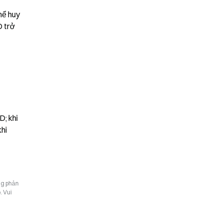
ể huy 
 trở 
; khi 
hi 
ng phản
. Vui