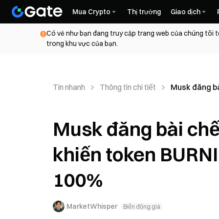
Mua Crypto
Thị trường
Giao dịch
Có vẻ như bạn đang truy cập trang web của chúng tôi t
trong khu vực của bạn.
Tin nhanh
Thông tin chi tiết
Musk đăng bà
Musk đăng bài chế
khiến token BURNI
100%
MarketWhisper
Biến động giá