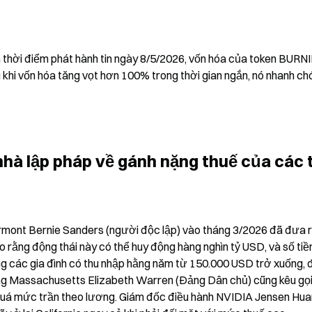
 thời điểm phát hành tin ngày 8/5/2026, vốn hóa của token BURNI
khi vốn hóa tăng vọt hơn 100% trong thời gian ngắn, nó nhanh chó
hà lập pháp về gánh nặng thuế của các t
rmont Bernie Sanders (người độc lập) vào tháng 3/2026 đã đưa r
o rằng động thái này có thể huy động hàng nghìn tỷ USD, và số tiền
 các gia đình có thu nhập hằng năm từ 150.000 USD trở xuống, đ
ang Massachusetts Elizabeth Warren (Đảng Dân chủ) cũng kêu gọi
 quá mức trần theo lương. Giám đốc điều hành NVIDIA Jensen Huan