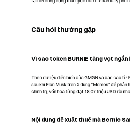
tại nơi công cộng thúc giục các cư dân là tỷ phú h
Câu hỏi thường gặp
Vì sao token BURNIE tăng vọt ngắn
Theo dữ liệu diễn biến của GMGN và báo cáo từ 
sau khi Elon Musk trên X dùng “Memes” để phản h
chính trị; vốn hóa từng đạt 18,07 triệu USD rồi nh
Nội dung đề xuất thuế mà Bernie Sa