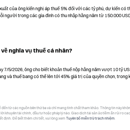
ất của ông kiến nghị áp thuế 5% đối với các tỷ phú, dự kiến có th
i người trong các gia đình có thu nhập hằng năm từ 150.000 USD
 về nghĩa vụ thuế cá nhân?
y 7/5/2026, ông cho biết khoản thuế nộp hằng năm vượt 10 tỷ USD
ang và thuế bang có thể lên tới 45% giá trị của quyền chọn, trong k
hể đến từ các nguồn bên thứ ba và chỉ mang tính chất tham khảo. Thông tin này khô
i khuyên tài chính, đầu tư hoặc pháp lý nào. Giao dịch tài sản ảo tiềm ẩn rủi ro cao
t định. Để biết thêm chi tiết, vui lòng xem
Tuyên bố miễn trừ trách nhiệm
.