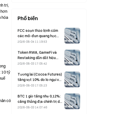
 trị, 
 hơn 
 hóa 
Phổ biến
FCC soạn thảo lệnh cấm
các mô-đun quang học
của Trung Quốc dùng cho
2026-08-04 11:19:53
trung tâm dữ liệu; Xinyuan
có nguy cơ bị ảnh hưởng
Token RWA, GameFi và
tới 27% thị phần
Restaking dẫn dắt hiệu
suất thị trường trong
2026-08-03 17:05:42
ong 
Tháng 7
10 tỷ 
Tương lai (Cocoa Futures)
huế 
tăng vọt 10% do lo ngại về
Cung, hướng tới mức 6.000
2026-08-03 17:05:23
USD/tấn
BTC 1 giờ tăng nhẹ 0,12%:
hân có 
căng thẳng địa chính trị dịu
lại và tâm lý vĩ mô đồng
2026-08-03 14:07:46
nhịp thúc đẩy đợt phục hồi