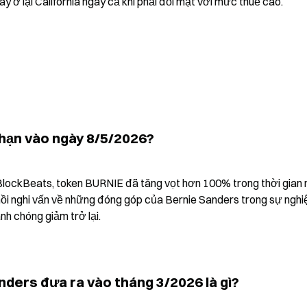
ãy ở lại California ngay cả khi phải đối mặt với mức thuế cao.
 hạn vào ngày 8/5/2026?
BlockBeats, token BURNIE đã tăng vọt hơn 100% trong thời gian 
ồi nghi vấn về những đóng góp của Bernie Sanders trong sự nghiệ
anh chóng giảm trở lại.
nders đưa ra vào tháng 3/2026 là gì?