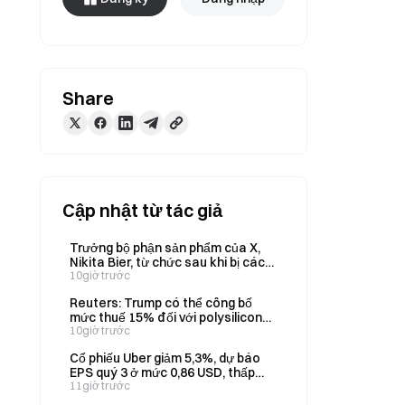
Share
Cập nhật từ tác giả
Trưởng bộ phận sản phẩm của X,
Nikita Bier, từ chức sau khi bị các
nhà giao dịch tiền mã hóa cáo
10giờ trước
buộc hạn chế bài đăng trong nhiệm
Reuters: Trump có thể công bố
kỳ.
mức thuế 15% đối với polysilicon
và mức giá sàn sớm nhất vào ngày
10giờ trước
6 tháng 8.
Cổ phiếu Uber giảm 5,3%, dự báo
EPS quý 3 ở mức 0,86 USD, thấp
hơn kỳ vọng
11giờ trước