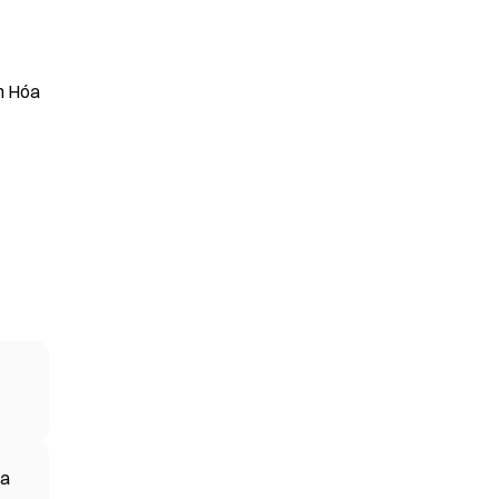
n Hóa
ua