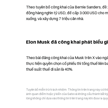
Theo tuyên bố công khai của Bernie Sanders, đề xu
động hàng nghìn tỷ USD, để cấp 3.000 USD cho mỗ
xuống, và xây dựng 7 triệu căn nhà.
Elon Musk đã công khai phát biểu gì
Theo bài đăng công khai của Musk trên X vào ngà
thực hiện quyền chọn cổ phiếu thì tổng thuế liên b
thuế suất thuế di sản là 40%.
Tuyên bố miễn trừ trách nhiệm: Thông tin trên trang này có t
ánh quan điểm hoặc ý kiến của Gate và không cấu thành bất kỳ lờ
lòng không chỉ dựa vào thông tin trên trang này khi đưa ra quyế