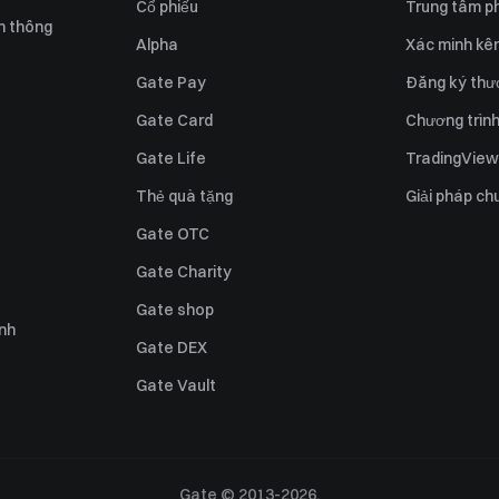
Cổ phiếu
Trung tâm ph
n thông
Alpha
Xác minh kên
Gate Pay
Đăng ký thư
Gate Card
Chương trình 
Gate Life
TradingView
Thẻ quà tặng
Giải pháp ch
Gate OTC
Gate Charity
Gate shop
ỉnh
Gate DEX
Gate Vault
Gate © 2013-2026.