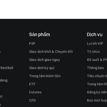
Sản phẩm
Dịch vụ
P2P
Lợi ích VIP
p
Giao dịch khối & Chuyển đổi
Tổ chức
Giao dịch giao ngay
Đề xuất & Ph
 Red Bull
Giao dịch ký quỹ
Thông báo
Trung tâm Kiếm tiền
Tiêu chuẩn t
 dùng
ETF
Trung tâm hỗ
Futures
Đăng ký niê
ật
CFD
Bảo mật hợp
e