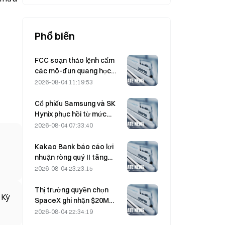
Phổ biến
FCC soạn thảo lệnh cấm
các mô-đun quang học
của Trung Quốc dùng cho
2026-08-04 11:19:53
trung tâm dữ liệu; Xinyuan
có nguy cơ bị ảnh hưởng
Cổ phiếu Samsung và SK
tới 27% thị phần
Hynix phục hồi từ mức
giảm 5% nhờ lực mua của
2026-08-04 07:33:40
nhà đầu tư nhỏ lẻ
Kakao Bank báo cáo lợi
nhuận ròng quý II tăng
11,5%, lợi nhuận 6 tháng
2026-08-04 23:23:15
đầu năm đạt mức cao kỷ
lục
Thị trường quyền chọn
 Kỳ
SpaceX ghi nhận $20M
trong các vị thế quyền
2026-08-04 22:34:19
chọn mua bí ẩn có giá thực