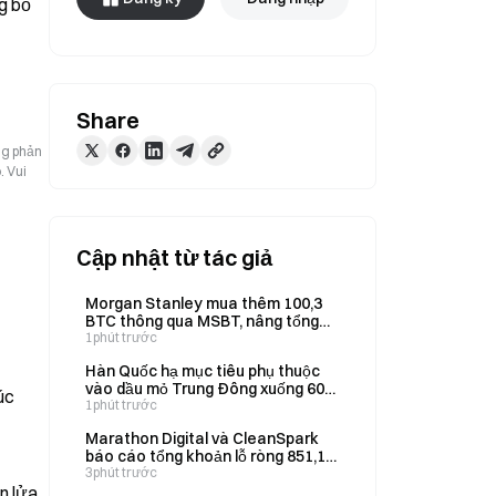
 bố 
Share
ng phản
. Vui
Cập nhật từ tác giả
Morgan Stanley mua thêm 100,3
BTC thông qua MSBT, nâng tổng
lượng nắm giữ lên hơn 6.331 BTC
1phút trước
Hàn Quốc hạ mục tiêu phụ thuộc
vào dầu mỏ Trung Đông xuống 60%
úc
hoặc thấp hơn, so với mức 70%
1phút trước
trước đây.
Marathon Digital và CleanSpark
báo cáo tổng khoản lỗ ròng 851,1
triệu USD vào ngày 6 tháng 8
3phút trước
n lửa