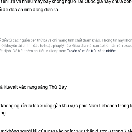
tên lửa và nhiều máy bay không người lái. Quốc gia này chưa công
i đe dọa an ninh đang diễn ra.
hể đến từ các nguồn bên thứ ba và chỉ mang tính chất tham khảo. Thông tin này khô
i khuyên tài chính, đầu tư hoặc pháp lý nào. Giao dịch tài sản ảo tiềm ẩn rủi ro cao
t định. Để biết thêm chi tiết, vui lòng xem
Tuyên bố miễn trừ trách nhiệm
.
 và Kuwait vào rạng sáng Thứ Bảy
y không người lái lao xuống gần khu vực phía Nam Lebanon trong l
ong
y không người lái của Iran vào ngày 4/6; Chặn được 6 trong 7 tê