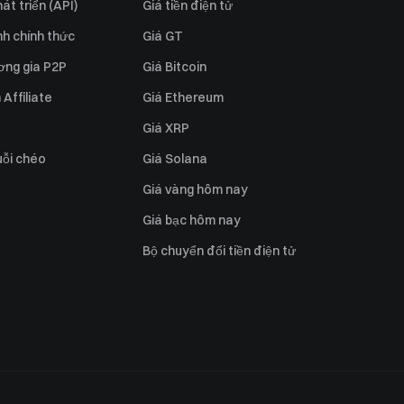
át triển (API)
Giá tiền điện tử
h chính thức
Giá GT
ơng gia P2P
Giá Bitcoin
Affiliate
Giá Ethereum
Giá XRP
uỗi chéo
Giá Solana
Giá vàng hôm nay
Giá bạc hôm nay
Bộ chuyển đổi tiền điện tử