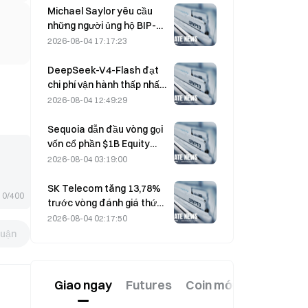
hiện 330 USD trước khi
Michael Saylor yêu cầu
đáo hạn vào thứ Sáu.
những người ủng hộ BIP-
110 “tạm dừng” khi mức
2026-08-04 17:17:23
ủng hộ từ thợ đào chững
lại ở 2,70%
DeepSeek-V4-Flash đạt
chi phí vận hành thấp nhất
trong số các mô hình AI
2026-08-04 12:49:29
lớn theo các bài kiểm tra
điểm chuẩn mới nhất
Sequoia dẫn đầu vòng gọi
vốn cổ phần $1B Equity
cho công ty khởi nghiệp
2026-08-04 03:19:00
hạt nhân Valar Atomics
vào ngày 3 tháng 8.
SK Telecom tăng 13,78%
0/400
trước vòng đánh giá thứ
hai đối với mô hình AI độc
2026-08-04 02:17:50
lập của Hàn Quốc
luận
Giao ngay
Futures
Coin mới