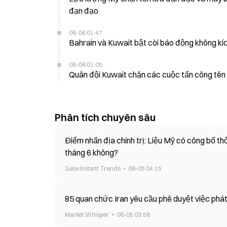
đạn đạo
06-06 01:47
Bahrain và Kuwait bật còi báo động không kíc
06-06 01:05
Quân đội Kuwait chặn các cuộc tấn công tên 
Phân tích chuyên sâu
Điểm nhấn địa chính trị: Liệu Mỹ có công bố t
tháng 6 không?
Gate Instant Trends
06-05 04:15
85 quan chức Iran yêu cầu phê duyệt việc phát 
Market Whisper
06-05 03:58