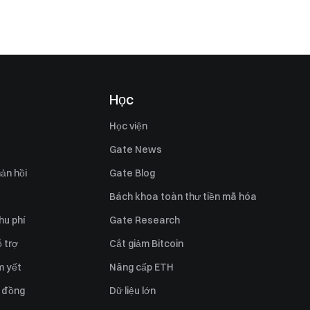
Học
Học viện
Gate News
ản hồi
Gate Blog
Bách khoa toàn thư tiền mã hóa
hu phí
Gate Research
 trợ
Cắt giảm Bitcoin
m yết
Nâng cấp ETH
 đồng
Dữ liệu lớn