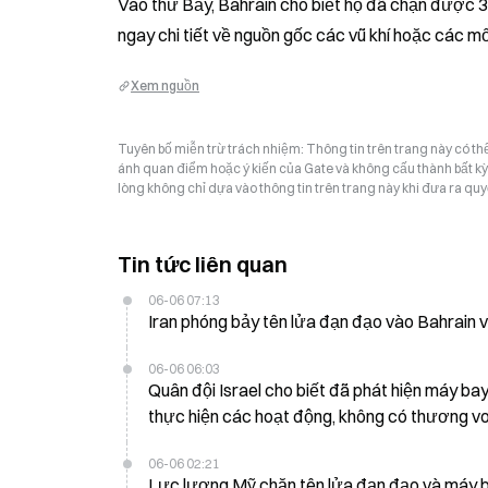
Vào thứ Bảy, Bahrain cho biết họ đã chặn được 3 
ngay chi tiết về nguồn gốc các vũ khí hoặc các mố
Xem nguồn
Tuyên bố miễn trừ trách nhiệm: Thông tin trên trang này có t
ánh quan điểm hoặc ý kiến của Gate và không cấu thành bất kỳ lờ
lòng không chỉ dựa vào thông tin trên trang này khi đưa ra quyế
Tin tức liên quan
06-06 07:13
Iran phóng bảy tên lửa đạn đạo vào Bahrain
06-06 06:03
Quân đội Israel cho biết đã phát hiện máy ba
thực hiện các hoạt động, không có thương v
06-06 02:21
Lực lượng Mỹ chặn tên lửa đạn đạo và máy ba