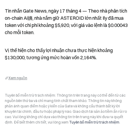
Tin nhắn Gate News, ngày 17 tháng 4 — Theo nhà phân tích 
on-chain Ai姨, nhà nắm giữ ASTEROID lớn nhất Ily đã mua 
token với chi phí khoảng $5,920, với giá vào lệnh là $0.00043 
cho mỗi token.
Vị thế hiện cho thấy lợi nhuận chưa thực hiện khoảng 
$130,000, tương ứng mức hoàn vốn 2,164%.
Xem nguồn
Tuyên bố miễn trừ trách nhiệm: Thông tin trên trang này có thể đến từ các
nguồn bên thứ ba và chỉ mang tính chất tham khảo. Thông tin này không
phản ánh quan điểm hoặc ý kiến của Gate và không cấu thành bất kỳ lời
khuyên tài chính, đầu tư hoặc pháp lý nào. Giao dịch tài sản ảo tiềm ẩn rủi ro
cao. Vui lòng không chỉ dựa vào thông tin trên trang này khi đưa ra quyết
định. Để biết thêm chi tiết, vui lòng xem
Tuyên bố miễn trừ trách nhiệm
.