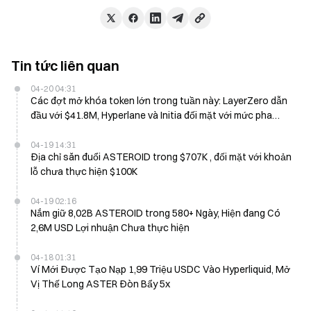
Tin tức liên quan
04-20 04:31
Các đợt mở khóa token lớn trong tuần này: LayerZero dẫn
đầu với $41.8M, Hyperlane và Initia đối mặt với mức pha
loãng cao
04-19 14:31
Địa chỉ săn đuổi ASTEROID trong $707K , đối mặt với khoản
lỗ chưa thực hiện $100K
04-19 02:16
Nắm giữ 8,02B ASTEROID trong 580+ Ngày, Hiện đang Có
2,6M USD Lợi nhuận Chưa thực hiện
04-18 01:31
Ví Mới Được Tạo Nạp 1,99 Triệu USDC Vào Hyperliquid, Mở
Vị Thế Long ASTER Đòn Bẩy 5x