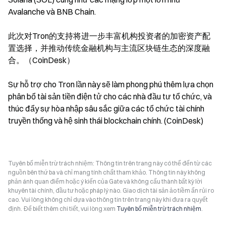
Avalanche và BNB Chain.
此次对Tron的支持将进一步丰富机构投资者的加密资产配
置选择，并推动传统金融机构与主流区块链生态的深度融
合。（CoinDesk）
Sự hỗ trợ cho Tron lần này sẽ làm phong phú thêm lựa chọn 
phân bổ tài sản tiền điện tử cho các nhà đầu tư tổ chức, và 
thúc đẩy sự hòa nhập sâu sắc giữa các tổ chức tài chính 
truyền thống và hệ sinh thái blockchain chính. (CoinDesk)
Tuyên bố miễn trừ trách nhiệm: Thông tin trên trang này có thể đến từ các
nguồn bên thứ ba và chỉ mang tính chất tham khảo. Thông tin này không
phản ánh quan điểm hoặc ý kiến của Gate và không cấu thành bất kỳ lời
khuyên tài chính, đầu tư hoặc pháp lý nào. Giao dịch tài sản ảo tiềm ẩn rủi ro
cao. Vui lòng không chỉ dựa vào thông tin trên trang này khi đưa ra quyết
định. Để biết thêm chi tiết, vui lòng xem
Tuyên bố miễn trừ trách nhiệm
.