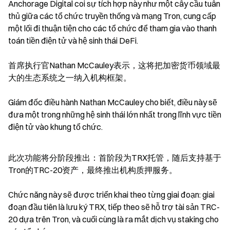
Anchorage Digital coi sự tích hợp này như một cây cầu tuân 
thủ giữa các tổ chức truyền thống và mạng Tron, cung cấp 
một lối đi thuận tiện cho các tổ chức để tham gia vào thanh 
toán tiền điện tử và hệ sinh thái DeFi.
首席执行官Nathan McCauley表示，这将把加密货币领域最
大的生态系统之一纳入机构框架。
Giám đốc điều hành Nathan McCauley cho biết, điều này sẽ 
đưa một trong những hệ sinh thái lớn nhất trong lĩnh vực tiền 
điện tử vào khung tổ chức.
此次功能将分阶段推出：首阶段为TRX托管，随后支持基于
Tron的TRC-20资产，最终推出机构质押服务。
Chức năng này sẽ được triển khai theo từng giai đoạn: giai 
đoạn đầu tiên là lưu ký TRX, tiếp theo sẽ hỗ trợ tài sản TRC-
20 dựa trên Tron, và cuối cùng là ra mắt dịch vụ staking cho 