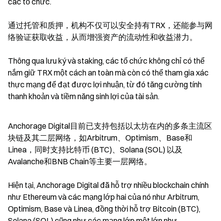
các tổ chức.
通过托管和质押，机构不仅可以安全持有TRX，还能参与网
络验证获取收益，从而增强资产的流动性和收益潜力。
Thông qua lưu ký và staking, các tổ chức không chỉ có thể 
nắm giữ TRX một cách an toàn mà còn có thể tham gia xác 
thực mạng để đạt được lợi nhuận, từ đó tăng cường tính 
thanh khoản và tiềm năng sinh lợi của tài sản.
Anchorage Digital目前已支持包括以太坊在内的多条主流区
块链及其二层网络，如Arbitrum、Optimism、Base和
Linea，同时支持比特币 (BTC)、Solana (SOL) 以及
Avalanche和BNB Chain等主要一层网络。
Hiện tại, Anchorage Digital đã hỗ trợ nhiều blockchain chính 
như Ethereum và các mạng lớp hai của nó như Arbitrum, 
Optimism, Base và Linea, đồng thời hỗ trợ Bitcoin (BTC), 
Solana (SOL) cũng như các mạng lớp một lớn như 