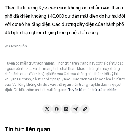
Theo thị trưởng Kyiv, các cuộc không kích nhằm vào thành 
phố đã khiến khoảng 140.000 cư dân mất điện do hư hại đối 
với cơ sở hạ tầng điện. Các đường dây điện của thành phố 
đã bị hư hại nghiêm trọng trong cuộc tấn công.
Xem nguồn
Tuyên bố miễn trừ trách nhiệm: Thông tin trên trang này có thể đến từ các
nguồn bên thứ ba và chỉ mang tính chất tham khảo. Thông tin này không
phản ánh quan điểm hoặc ý kiến của Gate và không cấu thành bất kỳ lời
khuyên tài chính, đầu tư hoặc pháp lý nào. Giao dịch tài sản ảo tiềm ẩn rủi ro
cao. Vui lòng không chỉ dựa vào thông tin trên trang này khi đưa ra quyết
định. Để biết thêm chi tiết, vui lòng xem
Tuyên bố miễn trừ trách nhiệm
.
Tin tức liên quan