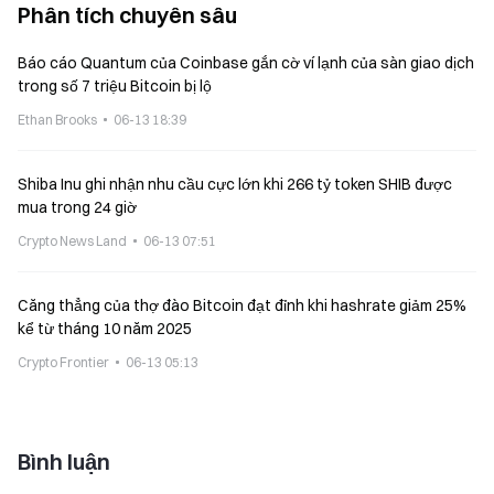
Phân tích chuyên sâu
Báo cáo Quantum của Coinbase gắn cờ ví lạnh của sàn giao dịch
trong số 7 triệu Bitcoin bị lộ
Ethan Brooks
06-13 18:39
Shiba Inu ghi nhận nhu cầu cực lớn khi 266 tỷ token SHIB được
mua trong 24 giờ
Crypto News Land
06-13 07:51
Căng thẳng của thợ đào Bitcoin đạt đỉnh khi hashrate giảm 25%
kể từ tháng 10 năm 2025
Crypto Frontier
06-13 05:13
Bình luận