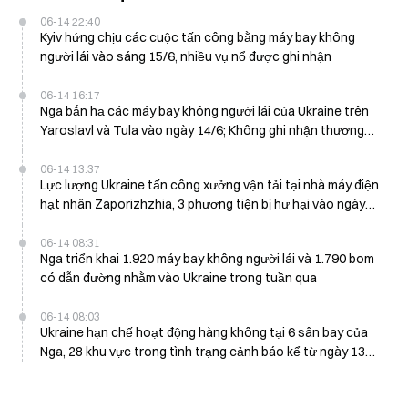
06-14 22:40
Kyiv hứng chịu các cuộc tấn công bằng máy bay không
người lái vào sáng 15/6, nhiều vụ nổ được ghi nhận
06-14 16:17
Nga bắn hạ các máy bay không người lái của Ukraine trên
Yaroslavl và Tula vào ngày 14/6; Không ghi nhận thương
vong
06-14 13:37
Lực lượng Ukraine tấn công xưởng vận tải tại nhà máy điện
hạt nhân Zaporizhzhia, 3 phương tiện bị hư hại vào ngày
13/6
06-14 08:31
Nga triển khai 1.920 máy bay không người lái và 1.790 bom
có dẫn đường nhằm vào Ukraine trong tuần qua
06-14 08:03
Ukraine hạn chế hoạt động hàng không tại 6 sân bay của
Nga, 28 khu vực trong tình trạng cảnh báo kể từ ngày 13
tháng 6