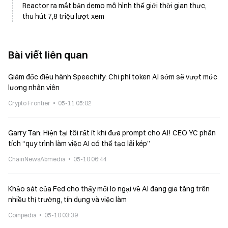
Reactor ra mắt bản demo mô hình thế giới thời gian thực,
thu hút 7,8 triệu lượt xem
Bài viết liên quan
Giám đốc điều hành Speechify: Chi phí token AI sớm sẽ vượt mức
lương nhân viên
Crypto Frontier
05-11 05:02
Garry Tan: Hiện tại tôi rất ít khi đưa prompt cho AI! CEO YC phân
tích “quy trình làm việc AI có thể tạo lãi kép”
ChainNewsAbmedia
05-10 06:44
Khảo sát của Fed cho thấy mối lo ngại về AI đang gia tăng trên
nhiều thị trường, tín dụng và việc làm
Coinpedia
05-10 03:39