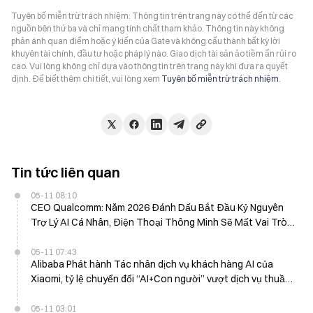
Tuyên bố miễn trừ trách nhiệm: Thông tin trên trang này có thể đến từ các
nguồn bên thứ ba và chỉ mang tính chất tham khảo. Thông tin này không
phản ánh quan điểm hoặc ý kiến của Gate và không cấu thành bất kỳ lời
khuyên tài chính, đầu tư hoặc pháp lý nào. Giao dịch tài sản ảo tiềm ẩn rủi ro
cao. Vui lòng không chỉ dựa vào thông tin trên trang này khi đưa ra quyết
định. Để biết thêm chi tiết, vui lòng xem
Tuyên bố miễn trừ trách nhiệm
.
Tin tức liên quan
05-11 08:10
CEO Qualcomm: Năm 2026 Đánh Dấu Bắt Đầu Kỷ Nguyên
Trợ Lý AI Cá Nhân, Điện Thoại Thông Minh Sẽ Mất Vai Trò
Trung Tâm
05-11 07:43
Alibaba Phát hành Tác nhân dịch vụ khách hàng AI của
Xiaomi, tỷ lệ chuyển đổi “AI+Con người” vượt dịch vụ thuần
con người lần đầu tiên
05-11 03:01