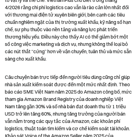
tố vật lý và thể chế. VietnamPlus cho biết trong tháng 
4/2026 rằng chi phí logistics cao vẫn là rào cản lớn nhất đối 
với thương mại điện tử xuyên biên giới, bên cạnh các tiêu 
chuẩn nghiêm ngặt của thị trường xuất khẩu, kỹ năng số hạn 
chế, sự phụ thuộc vào nền tảng và năng lực phát triển 
thương hiệu yếu. Điều này cho thấy AI có thể giảm bớt một 
số công việc marketing và dịch vụ, nhưng không thể loại bỏ 
các nút thắt “cứng” hơn về vận chuyển, tuân thủ và mức sẵn 
sàng cho xuất khẩu.
Câu chuyện bán trực tiếp đến người tiêu dùng cũng chỉ giúp 
nhà sản xuất kiểm soát được đến một mức nhất định. Theo 
báo cáo SME Việt Nam năm 2025 do Amazon công bố, mức 
tham gia Amazon Brand Registry của doanh nghiệp Việt 
Nam tăng gần 30% và số nhà bán đạt doanh thu từ 1 triệu 
USD trở lên tăng 60%, nhưng tăng trưởng của người bán 
vẫn nằm trong các quy tắc của Amazon, các khoản phí 
logistics, thuật toán tìm kiếm và cơ chế kiểm soát tài khoản. 
Khảo sát Voice of the Amazon Seller năm 2025 của 