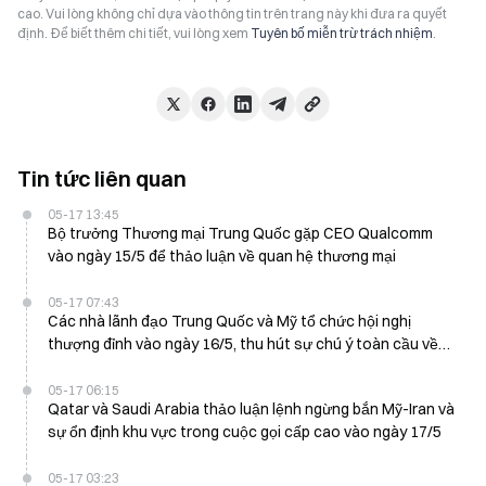
cao. Vui lòng không chỉ dựa vào thông tin trên trang này khi đưa ra quyết
định. Để biết thêm chi tiết, vui lòng xem
Tuyên bố miễn trừ trách nhiệm
.
Tin tức liên quan
05-17 13:45
Bộ trưởng Thương mại Trung Quốc gặp CEO Qualcomm
vào ngày 15/5 để thảo luận về quan hệ thương mại
05-17 07:43
Các nhà lãnh đạo Trung Quốc và Mỹ tổ chức hội nghị
thượng đỉnh vào ngày 16/5, thu hút sự chú ý toàn cầu về
quan hệ song phương
05-17 06:15
Qatar và Saudi Arabia thảo luận lệnh ngừng bắn Mỹ-Iran và
sự ổn định khu vực trong cuộc gọi cấp cao vào ngày 17/5
05-17 03:23