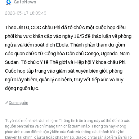
GateNews
2026-05-17 18:09:49
Theo Jin10, CDC châu Phi đã tổ chức một cuộc họp điều 
phối khu vực khẩn cấp vào ngày 16/5 để thảo luận về phòng 
ngừa và kiểm soát dịch Ebola. Thành phần tham dự gồm 
các quan chức từ Cộng hòa Dân chủ Congo, Uganda, Nam 
Sudan, Tổ chức Y tế Thế giới và Hiệp hội Y khoa châu Phi. 
Cuộc họp tập trung vào giám sát xuyên biên giới, phòng 
ngừa lây nhiễm, quản lý ca bệnh, truy vết tiếp xúc và huy 
động nguồn lực.
Xem nguồn
Tuyên bố miễn trừ trách nhiệm: Thông tin trên trang này có thể đến từ các
nguồn bên thứ ba và chỉ mang tính chất tham khảo. Thông tin này không
phản ánh quan điểm hoặc ý kiến của Gate và không cấu thành bất kỳ lời
khuyên tài chính, đầu tư hoặc pháp lý nào. Giao dịch tài sản ảo tiềm ẩn rủi ro