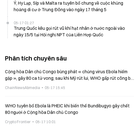
Ý, Hy Lạp, Síp và Malta ra tuyên bố chung về cuộc khủng
hoảng di cư ở Trung Đông vào ngày 17 tháng 5
05-17 01:27
Trung Quốc kêu gọi rút vũ khí hạt nhân ở nước ngoài vào
ngày 15/5 tại Hội nghị NPT của Liên Hợp Quốc
Phân tích chuyên sâu
Cộng hòa Dân chủ Congo bùng phát « chủng virus Ebola hiếm
gặp », gây 80 ca tử vong; sau khi Mỹ rút lui, WHO gấp rút công bố
tình trạng PHEIC
ChainNewsAbmedia
05-17 15:45
WHO tuyên bố Ebola là PHEIC khi biến thể Bundibugyo gây chết
80 người ở Cộng hòa Dân chủ Congo
Crypto Frontier
05-17 10:01